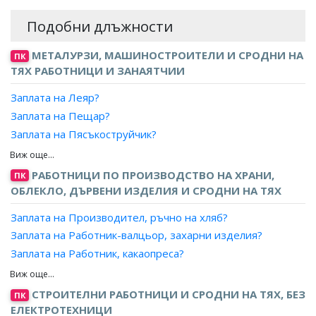
Подобни длъжности
МЕТАЛУРЗИ, МАШИНОСТРОИТЕЛИ И СРОДНИ НА
ПК
ТЯХ РАБОТНИЦИ И ЗАНАЯТЧИИ
Заплата на Леяр?
Заплата на Пещар?
Заплата на Пясъкоструйчик?
Заплата на Работник, силози и въглищна кула?
Заплата на Работник, зареждане и сплавяне?
РАБОТНИЦИ ПО ПРОИЗВОДСТВО НА ХРАНИ,
ПК
Заплата на Работник, нитрация?
ОБЛЕКЛО, ДЪРВЕНИ ИЗДЕЛИЯ И СРОДНИ НА ТЯХ
Заплата на Работник, обработка на маринг?
Заплата на Производител, ръчно на хляб?
Заплата на Работник, подготовка на състави за
Заплата на Работник-валцьор, захарни изделия?
разливане на стомана?
Заплата на Работник, какаопреса?
Заплата на Работник, поддържане на съоръжения в
Заплата на Работник, пещ за печене?
тунели на коксова батерия?
Заплата на Работник, преса за еструдиране на юфка?
Заплата на Работник, събличане на блокова стомана?
СТРОИТЕЛНИ РАБОТНИЦИ И СРОДНИ НА ТЯХ, БЕЗ
ПК
Заплата на Работник, разливане на захарни изделия?
ЕЛЕКТРОТЕХНИЦИ
Заплата на Работник, формовъчни смеси?