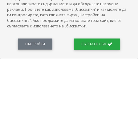
БГ Заплати
персонализирате съдържанието и да обслужвате насочени
реклами. Прочетете как използваме „бисквитки“ и как можете да
ги контролирате, като кликнете върху „Настройки на
бисквитките“. Ако продължите да използвате този сайт, вие се
съгласявате с използването на „бисквитки“.
БГ Заплати е мястото, където можеш да видиш реалното възнаграждение за твоята
професия, да намериш отговори свързани с работното ти място и пазара на труда.
Новини, законови нормативи, кариерно ориентиране. Списък на всички
професии и трудови характеристики. Минимален облагаем доход. Калкулатор
НАСТРОЙКИ
СЪГЛАСЕН СЪМ
заплата бруто-нето / нето-бруто. Статистики, развитие на пазара на труда.
ПОЛЕЗНО
Автобиографията
Важно преди интервю за работа
Коя заплата наричаме нетна?
МОД
ГРАДОВЕ
София