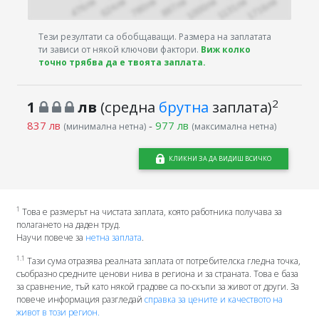
Тези резултати са обобщаващи. Размера на заплатата
ти зависи от някой ключови фактори.
Виж колко
точно трябва да е твоята заплата.
2
1
лв
(средна
брутна
заплата)
837 лв
-
977 лв
(минимална нетна)
(максимална нетна)
КЛИКНИ ЗА ДА ВИДИШ ВСИЧКО
1
Това е размерът на чистата заплата, която работника получава за
полагането на даден труд.
Научи повече за
нетна заплата
.
1.1
Тази сума отразява реалната заплата от потребителска гледна точка,
съобразно средните ценови нива в региона и за страната. Това е база
за сравнение, тъй като някой градове са по-скъпи за живот от други. За
повече информация разгледай
справка за цените и качеството на
живот в този регион.