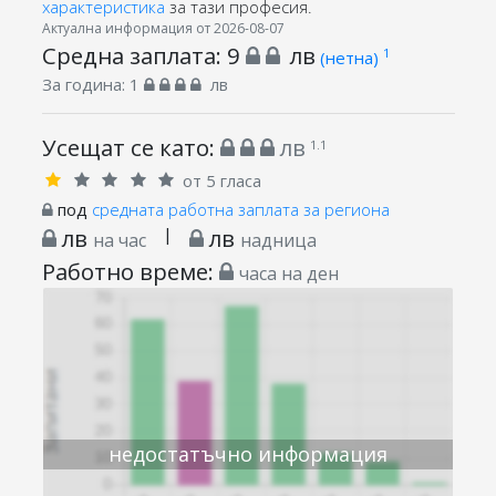
характеристика
за тази професия.
Актуална информация от 2026-08-07
Средна заплата:
9
лв
1
(нетна)
За година:
1
лв
Усещат се като:
лв
1.1
от 5 гласа
под
средната работна заплата за региона
лв
|
лв
на час
надница
Работно време:
часа на ден
недостатъчно информация