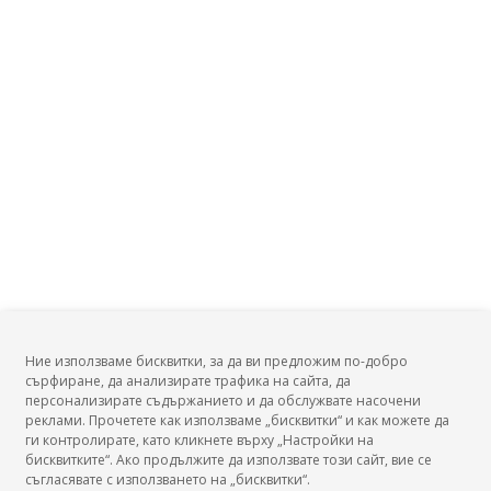
дисциплини в център за подкрепа за личностно
развитие и в Националния дворец на децата?
Заплата на Ръководител на направление
"Информационни и комуникационни технологии"?
Заплата на Специалист, дистанционно обучение?
Заплата на Ръководител на учебна дейност?
Заплата на Инспектор, Национален инспекторат по
образованието?
Заплата на Заместник - директор, административно-
стопанска дейност?
Заплата на Заместник - директор, учебна дейност?
Заплата на Заместник - директор, учебно
-производствена дейност?
Ние използваме бисквитки, за да ви предложим по-добро
Заплата на Заместник-директор, учебно- творческа
сърфиране, да анализирате трафика на сайта, да
дейност?
БГ Заплати
персонализирате съдържанието и да обслужвате насочени
Заплата на Заместник - директор, спортна дейност?
реклами. Прочетете как използваме „бисквитки“ и как можете да
ги контролирате, като кликнете върху „Настройки на
Заплата на Възпитател?
бисквитките“. Ако продължите да използвате този сайт, вие се
Заплата на Старши възпитател?
съгласявате с използването на „бисквитки“.