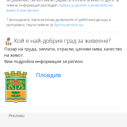
за сравнение, тъй като някой градове са по-скъпи за живот от други. За
повече информация разгледай
справка за цените и качеството на
живот в този регион.
2
Заплащането, което включва дължимите от работника данъци и
осигуровки. Научи повече за
брутна заплата тук.
Кой е най-добрия град за живеене?
Пазар на труда, заплати, отрасли, ценови нива, качество
на живот.
Виж подробна информация за регион:
Пловдив
Реклами