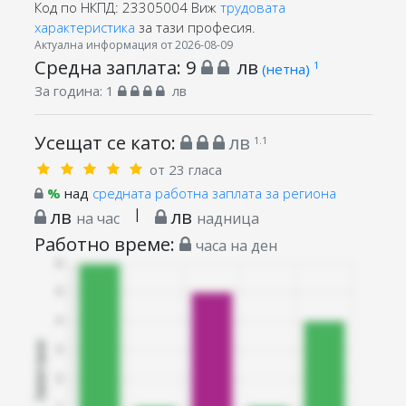
Код по НКПД: 23305004
Виж
трудовата
характеристика
за тази професия.
Актуална информация от 2026-08-09
Средна заплата:
9
лв
1
(нетна)
За година:
1
лв
Усещат се като:
лв
1.1
от 23 гласа
%
над
средната работна заплата за региона
лв
|
лв
на час
надница
Работно време:
часа на ден
Запитани