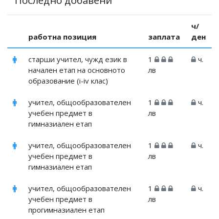
Последно добавени
ч/
работна позиция
заплата
ден
старши учител, чужд език в
1
ч.
начален етап на основното
лв
образование (i-iv клас)
учител, общообразователен
1
ч.
учебен предмет в
лв
гимназиален етап
учител, общообразователен
1
ч.
учебен предмет в
лв
гимназиален етап
учител, общообразователен
1
ч.
учебен предмет в
лв
прогимназиален етап