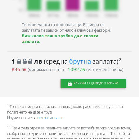
Тези резултати са обобщаващи. Размера на
заплатата ти зависи от някой ключови фактори.
Виж колко точно трябва да е твоята
заплата.
2
1
лв
(средна
брутна
заплата)
846 лв
-
1092 лв
(минимална нетна)
(максимална нетна)
КЛИКНИ ЗА ДА ВИДИШ ВСИЧКО
1
Това е размерът на чистата заплата, която работника получава за
полагането на даден труд.
Научи повече за
нетна заплата
.
1.1
Тази сума отразява реалната заплата от потребителска гледна точка,
съобразно средните ценови нива в региона и за страната. Това е база