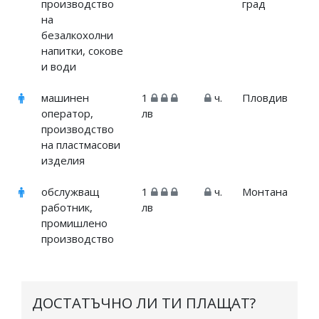
производство
град
на
безалкохолни
напитки, сокове
и води
машинен
1
ч.
Пловдив
оператор,
лв
производство
на пластмасови
изделия
обслужващ
1
ч.
Монтана
работник,
лв
промишлено
производство
ДОСТАТЪЧНО ЛИ ТИ ПЛАЩАТ?