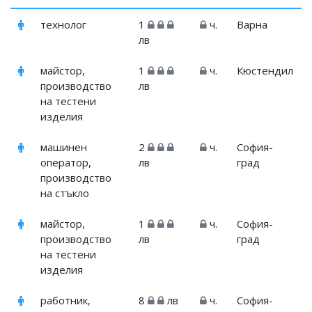
технолог
1
ч.
Варна
лв
майстор,
1
ч.
Кюстендил
производство
лв
на тестени
изделия
машинен
2
ч.
София-
оператор,
лв
град
производство
на стъкло
майстор,
1
ч.
София-
производство
лв
град
на тестени
изделия
работник,
8
лв
ч.
София-