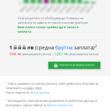
Тези резултати са обобщаващи. Размера на
заплатата ти зависи от някой ключови фактори.
Виж колко точно трябва да е твоята
заплата.
2
1
лв
(средна
брутна
заплата)
546 лв
-
1287 лв
(минимална нетна)
(максимална нетна)
КЛИКНИ ЗА ДА ВИДИШ ВСИЧКО
1
Това е размерът на чистата заплата, която работника получава за
полагането на даден труд.
Научи повече за
нетна заплата
.
2
Заплащането, което включва дължимите от работника данъци и
осигуровки. Научи повече за
брутна заплата тук.