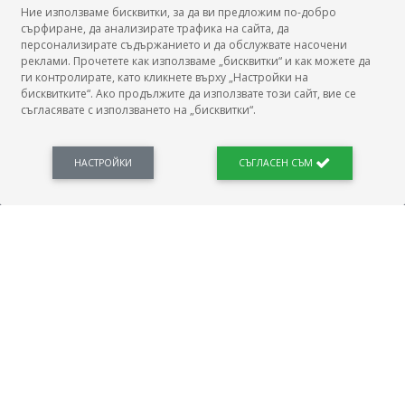
Ние използваме бисквитки, за да ви предложим по-добро
сърфиране, да анализирате трафика на сайта, да
БГ Заплати
персонализирате съдържанието и да обслужвате насочени
реклами. Прочетете как използваме „бисквитки“ и как можете да
ги контролирате, като кликнете върху „Настройки на
бисквитките“. Ако продължите да използвате този сайт, вие се
съгласявате с използването на „бисквитки“.
БГ Заплати е мястото, където можеш да видиш реалното възнаграждение за твоята
професия, да намериш отговори свързани с работното ти място и пазара на труда.
Новини, законови нормативи, кариерно ориентиране. Списък на всички
професии и трудови характеристики. Минимален облагаем доход. Калкулатор
НАСТРОЙКИ
СЪГЛАСЕН СЪМ
заплата бруто-нето / нето-бруто. Статистики, развитие на пазара на труда.
ПОЛЕЗНО
Автобиографията
Важно преди интервю за работа
Коя заплата наричаме нетна?
МОД
ГРАДОВЕ