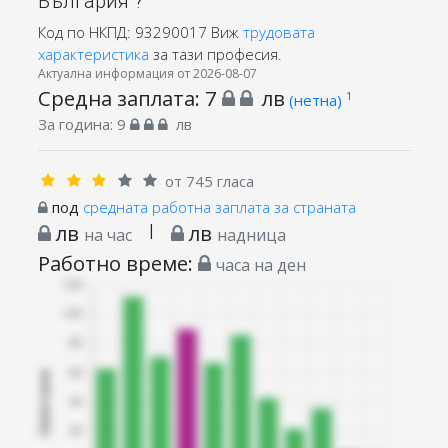
България ?
Код по НКПД: 93290017
Виж
трудовата
характеристика
за тази професия.
Актуална информация от 2026-08-07
Средна заплата:
7
лв
1
(нетна)
За година:
9
лв
от 745 гласа
под
средната работна заплата за страната
лв
|
лв
на час
надница
Работно време:
часа на ден
Запитани