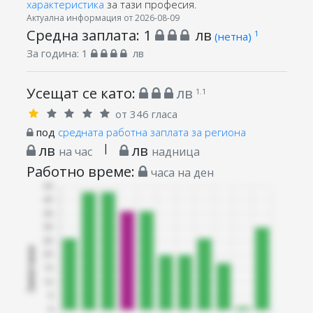
характеристика
за тази професия.
Актуална информация от 2026-08-09
Средна заплата:
1
лв
1
(нетна)
За година:
1
лв
Усещат се като:
лв
1.1
от 346 гласа
под
средната работна заплата за региона
лв
|
лв
на час
надница
Работно време:
часа на ден
Запитани