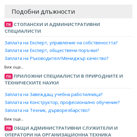
Подобни длъжности
СТОПАНСКИ И АДМИНИСТРАТИВНИ
ПК
СПЕЦИАЛИСТИ
Заплата на Експерт, управление на собствеността?
Заплата на Експерт, обществени поръчки?
Заплата на Ръководител/Мениджър качество?
Заплата на Експерт лизинг?
Заплата на Мениджър, ключови клиенти?
ПРИЛОЖНИ СПЕЦИАЛИСТИ В ПРИРОДНИТЕ И
ПК
Заплата на Експерт доставки, преработваща
ТЕХНИЧЕСКИТЕ НАУКИ
промишленост?
Заплата на Завеждащ учебна работилница?
Заплата на Мениджър, проекти?
Заплата на Конструктор, професионално обучение?
Заплата на Експерт, продажби?
Заплата на Техник, дърворезбарство?
Заплата на Търговски пълномощник?
Заплата на Техник, количествени измервания?
Заплата на Ръководител търговски екип?
Заплата на Техник, мебелно производство?
ОБЩИ АДМИНИСТРАТИВНИ СЛУЖИТЕЛИ И
Заплата на Експерт, стопанска дейност?
ПК
Заплата на Техник, медицинска техника?
ОПЕРАТОРИ НА ОРГАНИЗАЦИОННА ТЕХНИКА
Заплата на Експерт, бизнес развитие?