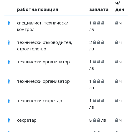
ч/
работна позиция
заплата
ден
специалист, технически
1
ч.
контрол
лв
технически ръководител,
2
ч.
строителство
лв
технически организатор
1
ч.
лв
технически организатор
1
ч.
лв
технически секретар
1
ч.
лв
секретар
8
лв
ч.