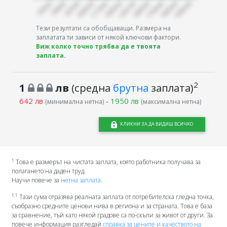
Тези резултати са обобщаващи. Размера на
заплатата ти зависи от някой ключови фактори.
Виж колко точно трябва да е твоята
заплата.
2
1
лв
(средна
брутна
заплата)
642 лв
-
1950 лв
(минимална нетна)
(максимална нетна)
КЛИКНИ ЗА ДА ВИДИШ ВСИЧКО
1
Това е размерът на чистата заплата, която работника получава за
полагането на даден труд.
Научи повече за
нетна заплата
.
1.1
Тази сума отразява реалната заплата от потребителска гледна точка,
съобразно средните ценови нива в региона и за страната. Това е база
за сравнение, тъй като някой градове са по-скъпи за живот от други. За
повече информация разгледай
справка за цените и качеството на