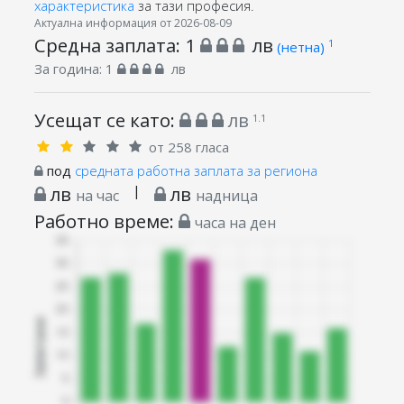
характеристика
за тази професия.
Актуална информация от 2026-08-09
Средна заплата:
1
лв
1
(нетна)
За година:
1
лв
Усещат се като:
лв
1.1
от 258 гласа
под
средната работна заплата за региона
лв
|
лв
на час
надница
Работно време:
часа на ден
Запитани