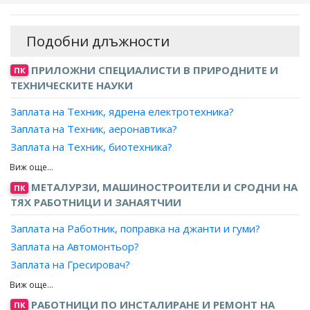
Подобни длъжности
ПРИЛОЖНИ СПЕЦИАЛИСТИ В ПРИРОДНИТЕ И
ПК
ТЕХНИЧЕСКИТЕ НАУКИ
Заплата на Техник, ядрена електротехника?
Заплата на Техник, аеронавтика?
Заплата на Техник, биотехника?
Заплата на Техник, механик?
Заплата на Техник-механик, автомобили и кари?
МЕТАЛУРЗИ, МАШИНОСТРОИТЕЛИ И СРОДНИ НА
ПК
Заплата на Техник-механик, аеронавтика?
ТЯХ РАБОТНИЦИ И ЗАНАЯТЧИИ
Заплата на Техник-механик, газови турбини?
Заплата на Работник, поправка на джанти и гуми?
Заплата на Техник-механик, двигатели?
Заплата на Автомонтьор?
Заплата на Техник-механик, двигатели с вътрешно
Заплата на Гресировач?
горене?
Заплата на Механик, гараж за транспортни средства?
Заплата на Техник-механик, дизелови двигатели?
Заплата на Механик по жп механизация?
РАБОТНИЦИ ПО ИНСТАЛИРАНЕ И РЕМОНТ НА
Заплата на Техник-механик, плаващо техническо
ПК