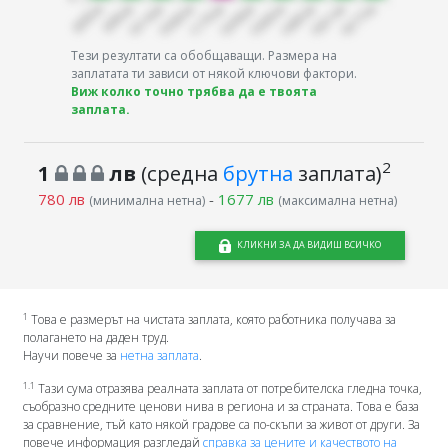
Тези резултати са обобщаващи. Размера на
заплатата ти зависи от някой ключови фактори.
Виж колко точно трябва да е твоята
заплата.
2
1
лв
(средна
брутна
заплата)
780 лв
-
1677 лв
(минимална нетна)
(максимална нетна)
КЛИКНИ ЗА ДА ВИДИШ ВСИЧКО
1
Това е размерът на чистата заплата, която работника получава за
полагането на даден труд.
Научи повече за
нетна заплата
.
1.1
Тази сума отразява реалната заплата от потребителска гледна точка,
съобразно средните ценови нива в региона и за страната. Това е база
за сравнение, тъй като някой градове са по-скъпи за живот от други. За
повече информация разгледай
справка за цените и качеството на