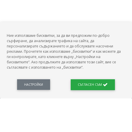
Ние използваме бисквитки, за да ви предложим по-добро
сърфиране, да анализирате трафика на сайта, да
БГ Заплати
персонализирате съдържанието и да обслужвате насочени
реклами. Прочетете как използваме „бисквитки“ и как можете да
ги контролирате, като кликнете върху „Настройки на
бисквитките“. Ако продължите да използвате този сайт, вие се
съгласявате с използването на „бисквитки“.
БГ Заплати е мястото, където можеш да видиш реалното възнаграждение за твоята
професия, да намериш отговори свързани с работното ти място и пазара на труда.
Новини, законови нормативи, кариерно ориентиране. Списък на всички
професии и трудови характеристики. Минимален облагаем доход. Калкулатор
НАСТРОЙКИ
СЪГЛАСЕН СЪМ
заплата бруто-нето / нето-бруто. Статистики, развитие на пазара на труда.
ПОЛЕЗНО
Автобиографията
Важно преди интервю за работа