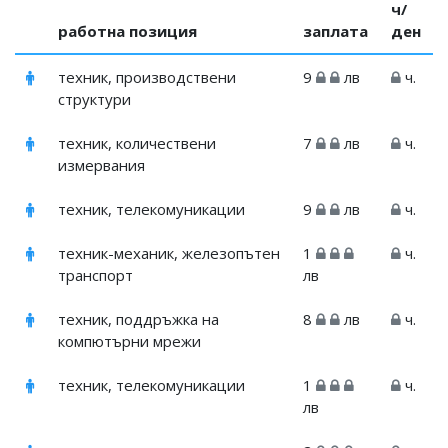
ч/
работна позиция
заплата
ден
техник, производствени
9
лв
ч.
структури
техник, количествени
7
лв
ч.
измервания
техник, телекомуникации
9
лв
ч.
техник-механик, железопътен
1
ч.
транспорт
лв
техник, поддръжка на
8
лв
ч.
компютърни мрежи
техник, телекомуникации
1
ч.
лв