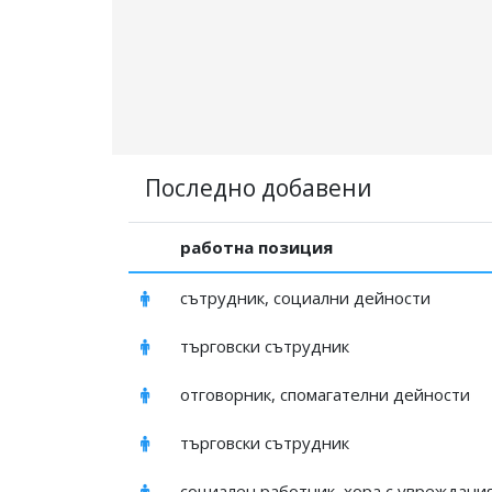
Последно добавени
работна позиция
сътрудник, социални дейности
търговски сътрудник
отговорник, спомагателни дейности
търговски сътрудник
социален работник, хора с увреждания