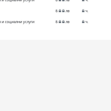
8
лв
ч.
 и социални услуги
8
лв
ч.