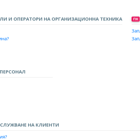
овската дейност?
би?
И И ОПЕРАТОРИ НА ОРГАНИЗАЦИОННА ТЕХНИКА
ПК
Зап
?
ина?
Зап
а?
ПЕРСОНАЛ
 радио и телевизия?
атежна институция?
ифицирана информация?
СЛУЖВАНЕ НА КЛИЕНТИ
сти?
ия?