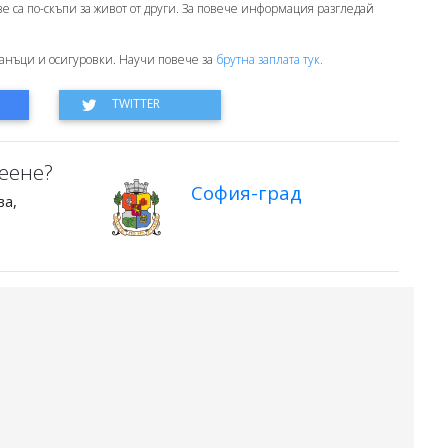
ове са по-скъпи за живот от други. За повече информация разгледай
анъци и осигуровки. Научи повече за
брутна заплата тук.
еене?
София-град
ва,