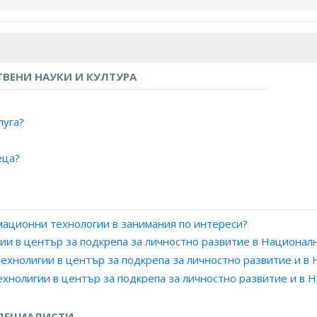
ВЕНИ НАУКИ И КУЛТУРА
луга?
еца?
ална закрила"?
 семейство?
мационни технологии в занимания по интереси?
ица с девиантно поведение?
ии в център за подкрепа за личностно развитие в Национал
ица с увреждания?
ехнолигии в център за подкрепа за личностно развитие и в
ехнолигии в център за подкрепа за личностно развитие и в 
лица извършили престъпления?
(община)?
ПЕЦИАЛИСТИ