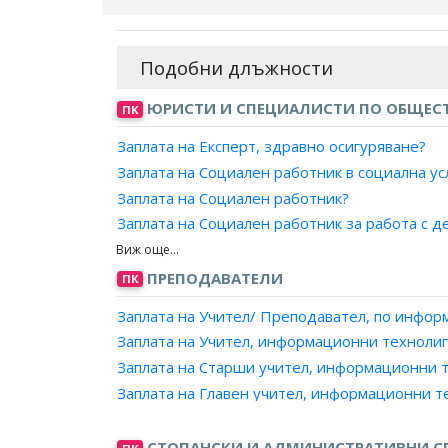
Подобни длъжности
ЮРИСТИ И СПЕЦИАЛИСТИ ПО ОБЩЕСТ
ПК
Заплата на Експерт, здравно осигуряване?
Заплата на Социален работник в социална ус
Заплата на Социален работник?
Заплата на Социален работник за работа с д
Заплата на Социален работник в отдел "Соци
Заплата на Социален работник за работа със
ПРЕПОДАВАТЕЛИ
ПК
Заплата на Специалист, социални дейности?
Заплата на Учител/ Преподавател, по инфор
Заплата на Социален работник за работа с л
Заплата на Учител, информационни технолиг
Заплата на Социален работник за работа с л
Заплата на Старши учител, информационни т
Заплата на Специалист в социална услуга?
Заплата на Главен учител, информационни т
Заплата на Социален работник за работа с 
Заплата на Специалист, социални дейности 
СТОПАНСКИ И АДМИНИСТРАТИВНИ С