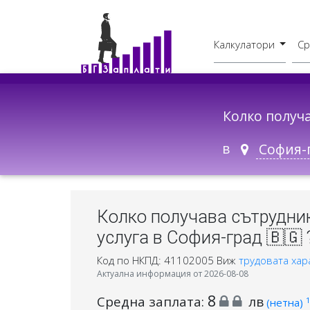
Калкулатори
Ср
Бруто - Нето
В друг град
Колко получ
в
Колко получава сътрудни
услуга в София-град 🇧🇬 
Код по НКПД: 41102005
Виж
трудовата хар
Актуална информация от 2026-08-08
8
Средна заплата:
лв
1
(нетна)