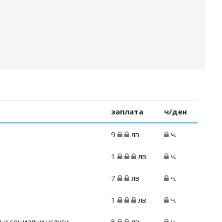
заплата
ч/ден
9
лв
ч.
1
лв
ч.
7
лв
ч.
1
лв
ч.
 и социални услуги
8
лв
ч.