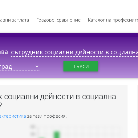
авни заплата
Градове, сравнение
Каталог на професиит
ава
ТЪРСИ
к социални дейности в социална
?
актеристика
за тази професия.