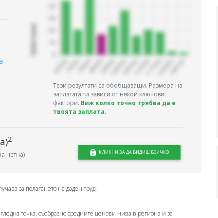
Запитани
а
Тези резултати са обобщаващи. Размера на
заплатата ти зависи от някой ключови
фактори.
Виж колко точно трябва да е
твоята заплата.
2
а)
КЛИКНИ ЗА ДА ВИДИШ ВСИЧКО
а нетна)
лучава за полагането на даден труд.
 гледна точка, съобразно средните ценови нива в региона и за