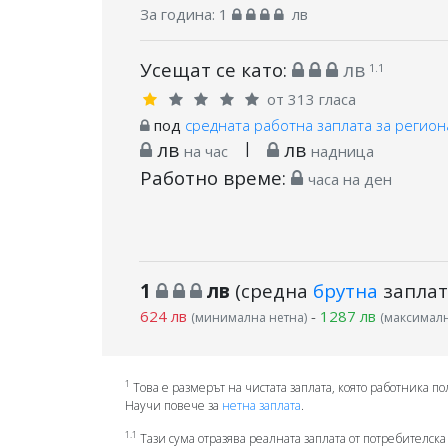
За година:
1
лв
Усещат се като:
лв
1.1
от 313 гласа
под
средната работна заплата за регион
лв
|
лв
на час
надница
Работно време:
часа на ден
1
лв
(средна
брутна
заплат
624 лв
-
1287 лв
(минимална нетна)
(максималн
1
Това е размерът на чистата заплата, която работника по
Научи повече за
нетна заплата
.
1.1
Тази сума отразява реалната заплата от потребителска