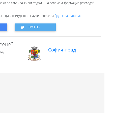
ове са по-скъпи за живот от други. За повече информация разгледай
анъци и осигуровки. Научи повече за
брутна заплата тук.
еене?
София-град
ва,