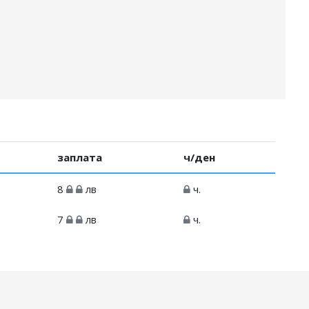
заплата
ч/ден
8
лв
ч.
7
лв
ч.