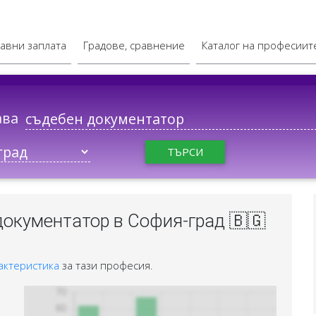
авни заплата
Градове, сравнение
Каталог на професиит
ава
ТЪРСИ
документатор в София-град 🇧🇬
актеристика
за тази професия.