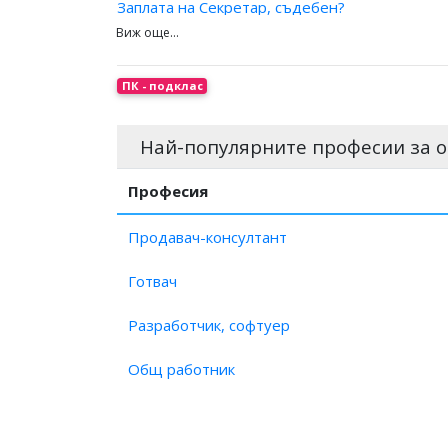
Заплата на Секретар, съдебен?
Заплата на Инспектор?
Заплата на Координатор?
Заплата на Организатор?
ПК - подклас
Заплата на Специалист?
Заплата на Изпълнителен секретар, офис?
Най-популярните професии за о
Заплата на Секретар на управителен съвет?
Заплата на Асистент, офис?
Професия
Заплата на Квестор?
Продавач-консултант
Готвач
Разработчик, софтуер
Общ работник