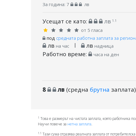
За година:
7
лв
Усещат се като:
лв
1.1
от 5 гласа
под
средната работна заплата за регион
лв
|
лв
на час
надница
Работно време:
часа на ден
8
лв
(средна
брутна
заплата)
1
Това е размерът на чистата заплата, която работника по
Научи повече за
нетна заплата
.
1.1
Тази сума отразява реалната заплата от потребителска