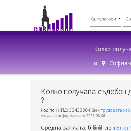
Калкулатори
Ср
Бруто - Нето
В друг град
Колко получ
в
Колко получава съдебен 
?
Код по НКПД: 33433004
Виж
трудовата хар
Актуална информация от 2026-08-06
6
Средна заплата:
лв
1
(нетна)