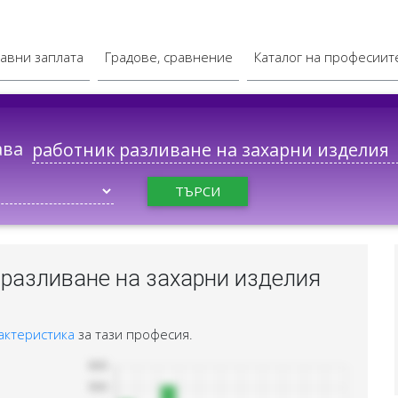
авни заплата
Градове, сравнение
Каталог на професиит
ава
ТЪРСИ
 разливане на захарни изделия
актеристика
за тази професия.