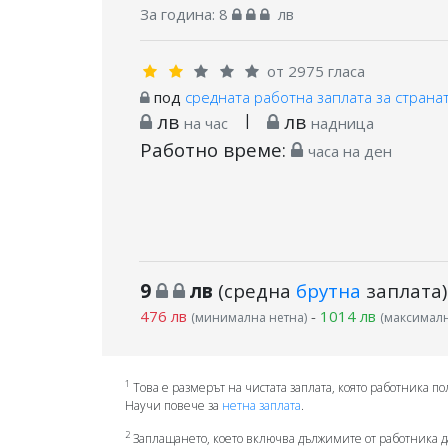
За година:
8
лв
от 2975 гласа
под
средната работна заплата за страна
лв
|
лв
на час
надница
Работно време:
часа на ден
9
лв
(средна
брутна
заплата)
476 лв
-
1014 лв
(минимална нетна)
(максималн
1
Това е размерът на чистата заплата, която работника по
Научи повече за
нетна заплата
.
2
Заплащането, което включва дължимите от работника д