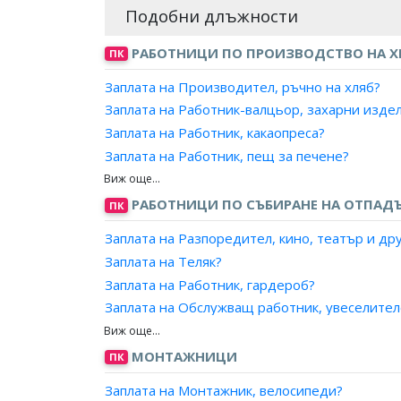
Подобни длъжности
РАБОТНИЦИ ПО ПРОИЗВОДСТВО НА ХР
ПК
Заплата на Производител, ръчно на хляб?
Заплата на Работник-валцьор, захарни изде
Заплата на Работник, какаопреса?
Заплата на Работник, пещ за печене?
Заплата на Работник, преса за еструдиране 
Заплата на Работник, разливане на захарни 
РАБОТНИЦИ ПО СЪБИРАНЕ НА ОТПАДЪ
ПК
Заплата на Работник, разрязване на захарни
Заплата на Разпоредител, кино, театър и др
Заплата на Работник, ръчно производство на
Заплата на Теляк?
Заплата на Работник, формоване на шоколад
Заплата на Работник, гардероб?
Заплата на Работник, сладкарско производст
Заплата на Обслужващ работник, увеселител
Заплата на Глазировач?
Заплата на Работник, луна-парк?
Заплата на Гланцировач?
Заплата на Работник, панаири?
МОНТАЖНИЦИ
ПК
Заплата на Майстор, производство на хлебн
Заплата на Работник, паркинг?
Заплата на Майстор, производство на сладка
Заплата на Монтажник, велосипеди?
Заплата на Работник, археологически разкоп