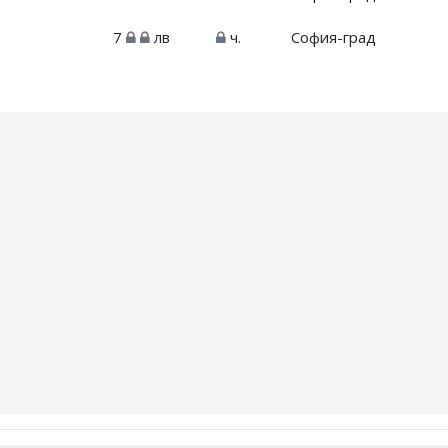
7
лв
ч.
София-град