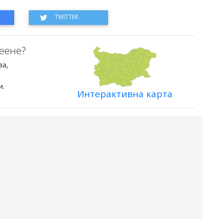
еене?
ва,
и.
Интерактивна карта