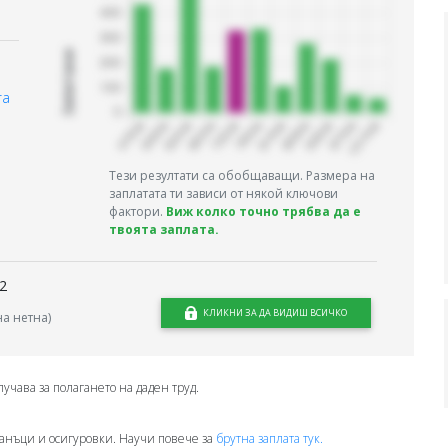
Запитани
та
Тези резултати са обобщаващи. Размера на
заплатата ти зависи от някой ключови
фактори.
Виж колко точно трябва да е
твоята заплата.
2
КЛИКНИ ЗА ДА ВИДИШ ВСИЧКО
а нетна)
лучава за полагането на даден труд.
анъци и осигуровки. Научи повече за
брутна заплата тук.