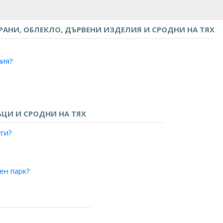
АНИ, ОБЛЕКЛО, ДЪРВЕНИ ИЗДЕЛИЯ И СРОДНИ НА ТЯХ
лия?
на юфка?
изделия?
ЦИ И СРОДНИ НА ТЯХ
 изделия?
уги?
 сладкарски изделия?
?
во?
ен парк?
и изделия?
рски изделия?
ки?