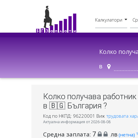
Калкулатори
Ср
Бруто - Нето
В друг град
Колко получ
в
Колко получава работник
в 🇧🇬 България ?
Код по НКПД: 96220001
Виж
трудовата хар
Актуална информация от 2026-08-08
7
Средна заплата:
лв
1
(нетна)