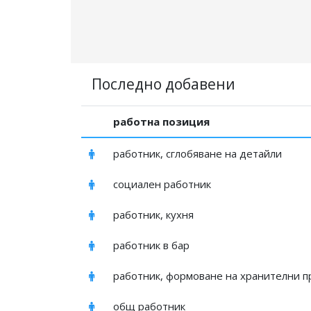
Последно добавени
работна позиция
работник, сглобяване на детайли
социален работник
работник, кухня
работник в бар
работник, формоване на хранителни п
общ работник