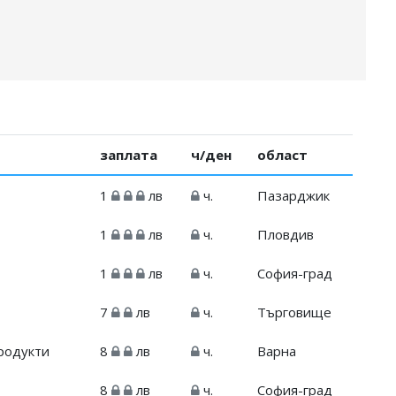
заплата
ч/ден
област
1
лв
ч.
Пазарджик
1
лв
ч.
Пловдив
1
лв
ч.
София-град
7
лв
ч.
Търговище
родукти
8
лв
ч.
Варна
8
лв
ч.
София-град