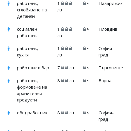
работник,
1
ч.
Пазарджик
сглобяване на
лв
детайли
социален
1
ч.
Пловдив
работник
лв
работник,
1
ч.
София-
кухня
лв
град
работник в бар
7
лв
ч.
Търговище
работник,
8
лв
ч.
Варна
формоване на
хранителни
продукти
общ работник
8
лв
ч.
София-
град