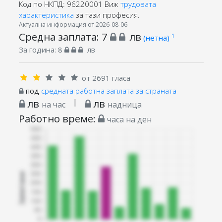
Код по НКПД: 96220001
Виж
трудовата
характеристика
за тази професия.
Актуална информация от 2026-08-06
Средна заплата:
7
лв
1
(нетна)
За година:
8
лв
от 2691 гласа
под
средната работна заплата за страната
лв
|
лв
на час
надница
Работно време:
часа на ден
Запитани