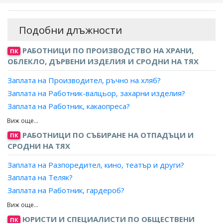
Подобни длъжности
РАБОТНИЦИ ПО ПРОИЗВОДСТВО НА ХРАНИ,
ПК
ОБЛЕКЛО, ДЪРВЕНИ ИЗДЕЛИЯ И СРОДНИ НА ТЯХ
Заплата на Производител, ръчно на хляб?
Заплата на Работник-валцьор, захарни изделия?
Заплата на Работник, какаопреса?
Заплата на Работник, пещ за печене?
Заплата на Работник, преса за еструдиране на юфка?
РАБОТНИЦИ ПО СЪБИРАНЕ НА ОТПАДЪЦИ И
ПК
Заплата на Работник, разливане на захарни изделия?
СРОДНИ НА ТЯХ
Заплата на Работник, разрязване на захарни изделия?
Заплата на Разпоредител, кино, театър и други?
Заплата на Работник, ръчно производство на сладкарски
Заплата на Теляк?
изделия?
Заплата на Работник, гардероб?
Заплата на Работник, формоване на шоколад?
Заплата на Обслужващ работник, увеселителен парк?
Заплата на Работник, сладкарско производство?
Заплата на Работник, луна-парк?
ЮРИСТИ И СПЕЦИАЛИСТИ ПО ОБЩЕСТВЕНИ
Заплата на Глазировач?
ПК