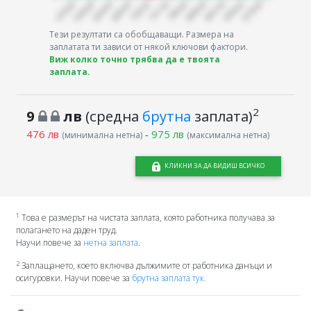
Тези резултати са обобщаващи. Размера на
заплатата ти зависи от някой ключови фактори.
Виж колко точно трябва да е твоята
заплата.
2
9
лв
(средна
брутна
заплата)
476 лв
-
975 лв
(минимална нетна)
(максимална нетна)
КЛИКНИ ЗА ДА ВИДИШ ВСИЧКО
1
Това е размерът на чистата заплата, която работника получава за
полагането на даден труд.
Научи повече за
нетна заплата
.
2
Заплащането, което включва дължимите от работника данъци и
осигуровки. Научи повече за
брутна заплата тук.