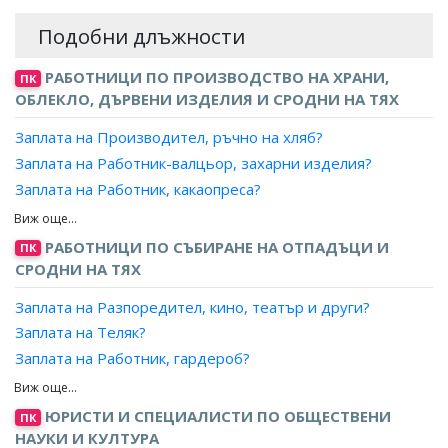
Подобни длъжности
РАБОТНИЦИ ПО ПРОИЗВОДСТВО НА ХРАНИ,
ПК
ОБЛЕКЛО, ДЪРВЕНИ ИЗДЕЛИЯ И СРОДНИ НА ТЯХ
Заплата на Производител, ръчно на хляб?
Заплата на Работник-валцьор, захарни изделия?
Заплата на Работник, какаопреса?
Заплата на Работник, пещ за печене?
Заплата на Работник, преса за еструдиране на юфка?
РАБОТНИЦИ ПО СЪБИРАНЕ НА ОТПАДЪЦИ И
ПК
Заплата на Работник, разливане на захарни изделия?
СРОДНИ НА ТЯХ
Заплата на Работник, разрязване на захарни изделия?
Заплата на Разпоредител, кино, театър и други?
Заплата на Работник, ръчно производство на сладкарски
Заплата на Теляк?
изделия?
Заплата на Работник, гардероб?
Заплата на Работник, формоване на шоколад?
Заплата на Обслужващ работник, увеселителен парк?
Заплата на Работник, сладкарско производство?
Заплата на Работник, луна-парк?
ЮРИСТИ И СПЕЦИАЛИСТИ ПО ОБЩЕСТВЕНИ
Заплата на Глазировач?
ПК
Заплата на Работник, панаири?
НАУКИ И КУЛТУРА
Заплата на Гланцировач?