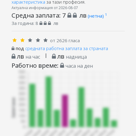
характеристика
за тази професия.
Актуална информация от 2026-08-07
Средна заплата:
7
лв
1
(нетна)
За година:
8
лв
от 2626 гласа
под
средната работна заплата за страната
лв
|
лв
на час
надница
Работно време:
часа на ден
Запитани