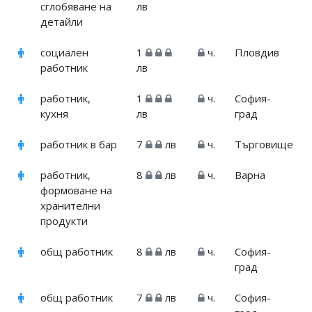
сглобяване на
лв
детайли
социален
1
ч.
Пловдив
работник
лв
работник,
1
ч.
София-
кухня
лв
град
работник в бар
7
лв
ч.
Търговище
работник,
8
лв
ч.
Варна
формоване на
хранителни
продукти
общ работник
8
лв
ч.
София-
град
общ работник
7
лв
ч.
София-