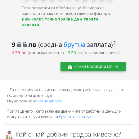
Тези резултати са обобщаващи. Размера на
заплатата ти зависи от някой ключови фактори.
Виж колко точно трябва да е твоята
заплата.
2
9
лв
(средна
брутна
заплата)
476 лв
-
975 лв
(минимална нетна)
(максимална нетна)
КЛИКНИ ЗА ДА ВИДИШ ВСИЧКО
1
Това е размерът на чистата заплата, която работника получава за
полагането на даден труд.
Научи повече за
нетна заплата
.
2
Заплащането, което включва дължимите от работника данъци и
осигуровки. Научи повече за
брутна заплата тук.
Кой е най-добрия град за живеене?