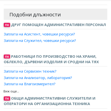
Подобни длъжности
ДРУГ ПОМОЩЕН АДМИНИСТРАТИВЕН ПЕРСОНАЛ
ПК
Заплата на Асистент, човешки ресурси?
Заплата на Служител, човешки ресурси?
РАБОТНИЦИ ПО ПРОИЗВОДСТВО НА ХРАНИ,
ПК
ОБЛЕКЛО, ДЪРВЕНИ ИЗДЕЛИЯ И СРОДНИ НА ТЯХ
Заплата на Сервизен техник?
Заплата на Анализатор, лаборатория?
Заплата на Влагоизмерител?
Заплата на Измервач, феритни и магнитни изделия?
Заплата на Изчислител, грешки и отчетник?
ОБЩИ АДМИНИСТРАТИВНИ СЛУЖИТЕЛИ И
ПК
Заплата на Лаборант?
ОПЕРАТОРИ НА ОРГАНИЗАЦИОННА ТЕХНИКА
Заплата на Пробовземач?