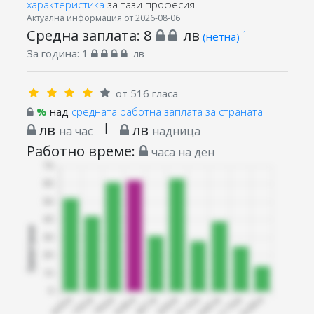
характеристика
за тази професия.
Актуална информация от 2026-08-06
Средна заплата:
8
лв
1
(нетна)
За година:
1
лв
от 516 гласа
%
над
средната работна заплата за страната
лв
|
лв
на час
надница
Работно време:
часа на ден
Запитани