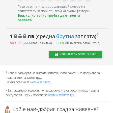
Тези резултати са обобщаващи. Размера на
заплатата ти зависи от някой ключови фактори.
Виж колко точно трябва да е твоята
заплата.
2
1
лв
(средна
брутна
заплата)
603 лв
-
1248 лв
(минимална нетна)
(максимална нетна)
КЛИКНИ ЗА ДА ВИДИШ ВСИЧКО
1
Това е размерът на чистата заплата, която работника получава за
полагането на даден труд.
Научи повече за
нетна заплата
.
2
Заплащането, което включва дължимите от работника данъци и
осигуровки. Научи повече за
брутна заплата тук.
Кой е най-добрия град за живеене?