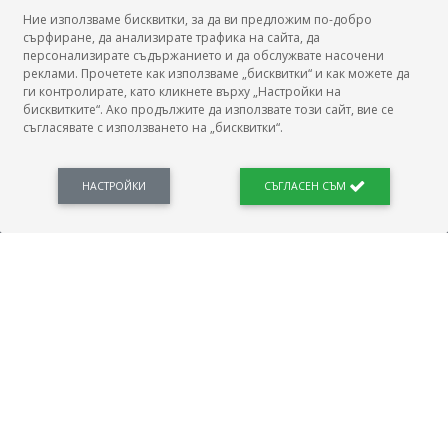
Ние използваме бисквитки, за да ви предложим по-добро
сърфиране, да анализирате трафика на сайта, да
БГ Заплати
персонализирате съдържанието и да обслужвате насочени
реклами. Прочетете как използваме „бисквитки“ и как можете да
ги контролирате, като кликнете върху „Настройки на
бисквитките“. Ако продължите да използвате този сайт, вие се
съгласявате с използването на „бисквитки“.
БГ Заплати е мястото, където можеш да видиш реалното възнаграждение за твоята
професия, да намериш отговори свързани с работното ти място и пазара на труда.
Новини, законови нормативи, кариерно ориентиране. Списък на всички
професии и трудови характеристики. Минимален облагаем доход. Калкулатор
НАСТРОЙКИ
СЪГЛАСЕН СЪМ
заплата бруто-нето / нето-бруто. Статистики, развитие на пазара на труда.
ПОЛЕЗНО
Автобиографията
Важно преди интервю за работа
Коя заплата наричаме нетна?
МОД