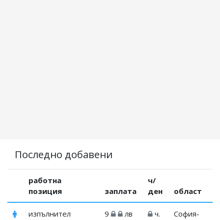
Последно добавени
работна
ч/
позиция
заплата
ден
област
изпълнител
9
лв
ч.
София-