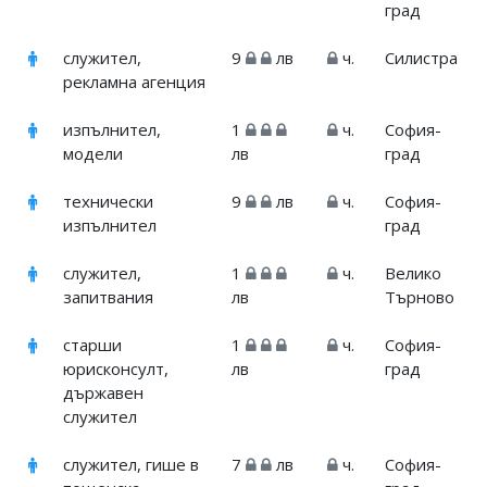
град
служител,
9
лв
ч.
Силистра
рекламна агенция
изпълнител,
1
ч.
София-
модели
лв
град
технически
9
лв
ч.
София-
изпълнител
град
служител,
1
ч.
Велико
запитвания
лв
Търново
старши
1
ч.
София-
юрисконсулт,
лв
град
държавен
служител
служител, гише в
7
лв
ч.
София-