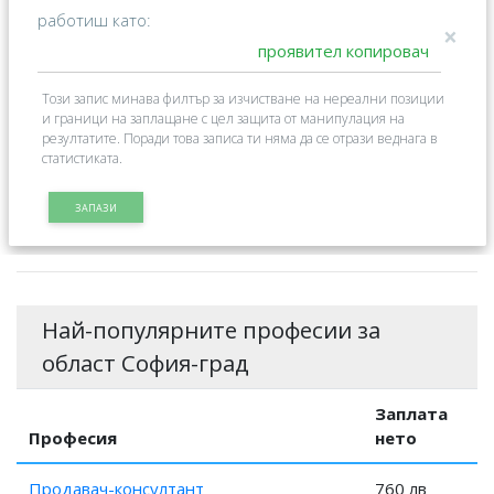
работиш като:
×
Този запис минава филтър за изчистване на нереални позиции
и граници на заплащане с цел защита от манипулация на
резултатите. Поради това записа ти няма да се отрази веднага в
статистиката.
ЗАПАЗИ
Най-популярните професии за
област София-град
Заплата
Професия
нето
Продавач-консултант
760 лв