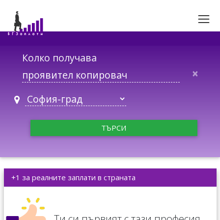
Колко получава
×
ТЪРСИ
+1 за реалните заплати в страната
Ти си първият с тази професия