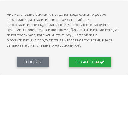
Ние използваме бисквитки, за да ви предложим по-добро
сърфиране, да анализирате трафика на сайта, да
БГ Заплати
персонализирате съдържанието и да обслужвате насочени
реклами. Прочетете как използваме „бисквитки“ и как можете да
ги контролирате, като кликнете върху „Настройки на
бисквитките“. Ако продължите да използвате този сайт, вие се
съгласявате с използването на „бисквитки“.
БГ Заплати е мястото, където можеш да видиш реалното възнаграждение за твоята
професия, да намериш отговори свързани с работното ти място и пазара на труда.
Новини, законови нормативи, кариерно ориентиране. Списък на всички
професии и трудови характеристики. Минимален облагаем доход. Калкулатор
НАСТРОЙКИ
СЪГЛАСЕН СЪМ
заплата бруто-нето / нето-бруто. Статистики, развитие на пазара на труда.
ПОЛЕЗНО
Автобиографията
Важно преди интервю за работа
Коя заплата наричаме нетна?
МОД