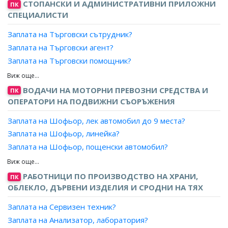
СТОПАНСКИ И АДМИНИСТРАТИВНИ ПРИЛОЖНИ
Заплата на Експерт, стопанска дейност?
ПК
Заплата на Консултант, интернет програмиране?
СПЕЦИАЛИСТИ
Заплата на Експерт, бизнес развитие?
Заплата на Разработчик, Интернет приложения?
Заплата на Експерт, капитално строителство?
Заплата на Търговски сътрудник?
Заплата на Разработчик, компютърни игри?
Заплата на Експерт, инженеринг?
Заплата на Търговски агент?
Заплата на Разработчик, интерактивно съдържание?
Заплата на Експерт, логистика?
Заплата на Търговски помощник?
Заплата на Разработчик, мултимедия?
Заплата на Експерт, търговия?
Заплата на Търговски представител?
Заплата на Специалист, мултимедия?
Заплата на Бизнес консултант?
Заплата на Търговски пътник?
ВОДАЧИ НА МОТОРНИ ПРЕВОЗНИ СРЕДСТВА И
ПК
Заплата на Консултант по управление?
Заплата на Консултант (промотьор), продажби?
ОПЕРАТОРИ НА ПОДВИЖНИ СЪОРЪЖЕНИЯ
Заплата на Анализатор, ефективност на търговската
Заплата на Дистрибутор?
дейност?
Заплата на Шофьор, лек автомобил до 9 места?
Заплата на Одитор, качество?
Заплата на Шофьор, линейка?
Заплата на Организатор, стопански дейности?
Заплата на Шофьор, пощенски автомобил?
Заплата на Организатор, ремонт и поддръжка?
Заплата на Шофьор, такси?
Заплата на Координатор производство?
Заплата на Шофьор, лекотоварен автомобил?
РАБОТНИЦИ ПО ПРОИЗВОДСТВО НА ХРАНИ,
ПК
Заплата на Специалист, сигурност?
Заплата на Шофьор, куриер?
ОБЛЕКЛО, ДЪРВЕНИ ИЗДЕЛИЯ И СРОДНИ НА ТЯХ
Заплата на Специалист, комуникации?
Заплата на Водач, специален автомобил?
Заплата на Сервизен техник?
Заплата на Специалист, логистика?
Заплата на Анализатор, лаборатория?
Заплата на Специалист, качество?