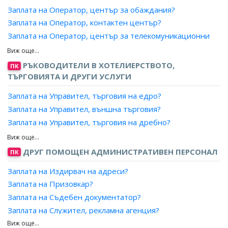
Заплата на Работници по поддръжка и ремонт на
Заплата на Оператор, център за обаждания?
железопътните съоръжения в тунел на метрополитен?
Заплата на Оператор, контактен център?
Заплата на Работници по поддръжка и ремонт на
Заплата на Оператор, център за телекомуникационни
инженерните съоръжения в тунел на метрополитен?
услуги?
Заплата на Работник по ремонт на въоръжението?
Заплата на Специалист, телефон на зрителя?
РЪКОВОДИТЕЛИ В ХОТЕЛИЕРСТВОТО,
ПК
Заплата на Информатор, пътническо обслужване?
ТЪРГОВИЯТА И ДРУГИ УСЛУГИ
Заплата на Управител, търговия на едро?
Заплата на Управител, външна търговия?
Заплата на Управител, търговия на дребно?
Заплата на Управител, магазин?
Заплата на Управител, супермаркет?
ДРУГ ПОМОЩЕН АДМИНИСТРАТИВЕН ПЕРСОНАЛ
ПК
Заплата на Управител, универсален магазин?
Заплата на Издирвач на адреси?
Заплата на Ръководител отдел, складово стопанство?
Заплата на Призовкар?
Заплата на Отговорен магистър-фармацевт,
Заплата на Съдебен документатор?
ръководител на склад за търговия на едро с
лекарствени продукти?
Заплата на Служител, рекламна агенция?
Заплата на Служител, публикации?