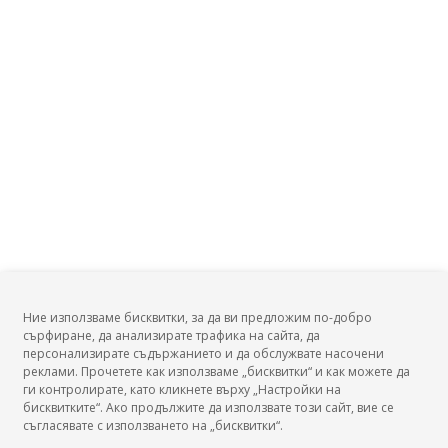
Заплата на Техник-механик, хранително-вкусова
промишленост?
Заплата на Техник-механик, шивашко производство?
Заплата на Техник-механик, експлоатация и ремонт на
самолети?
Заплата на Техник-механик, експлоатация на
вътрешнозаводски железопътен транспорт?
Заплата на Техник-механик, експлоатация на
пристанища и флота?
Заплата на Техник-механик, измервателна техника?
Заплата на Техник-механик, кинотехника?
Заплата на Техник-механик, климатична, вентилационна
и хладилна техника?
Ние използваме бисквитки, за да ви предложим по-добро
сърфиране, да анализирате трафика на сайта, да
Заплата на Техник-механик, лозарска техника?
БГ Заплати
персонализирате съдържанието и да обслужвате насочени
Заплата на Техник-механик, механична технология на
реклами. Прочетете как използваме „бисквитки“ и как можете да
дървесината?
ги контролирате, като кликнете върху „Настройки на
бисквитките“. Ако продължите да използвате този сайт, вие се
Заплата на Техник-механик, дискретни производства?
съгласявате с използването на „бисквитки“.
Заплата на Техник-механик, очистване на въздуха?
БГ Заплати е мястото, където можеш да видиш реалното възнаграждение за твоята