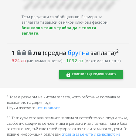
Тези резултати са обобщаващи. Размера на
заплатата ти зависи от някой ключови фактори.
Виж колко точно трябва да е твоята
заплата.
2
1
лв
(средна
брутна
заплата)
624 лв
-
1092 лв
(минимална нетна)
(максимална нетна)
КЛИКНИ ЗА ДА ВИДИШ ВСИЧКО
1
Това е размерът на чистата заплата, която работника получава за
полагането на даден труд.
Научи повече за
нетна заплата
.
1.1
Тази сума отразява реалната заплата от потребителска гледна точка,
съобразно средните ценови нива в региона и за страната. Това е база
за сравнение, тъй като някой градове са по-скъпи за живот от други. За
повече информация разгледай
справка за цените и качеството на