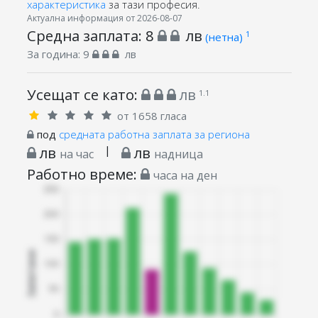
характеристика
за тази професия.
Актуална информация от 2026-08-07
Средна заплата:
8
лв
1
(нетна)
За година:
9
лв
Усещат се като:
лв
1.1
от 1658 гласа
под
средната работна заплата за региона
лв
|
лв
на час
надница
Работно време:
часа на ден
Запитани