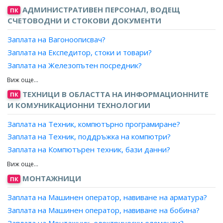
Заплата на Завеждащ регистратура за класифицирана
АДМИНИСТРАТИВЕН ПЕРСОНАЛ, ВОДЕЩ
ПК
информация?
СЧЕТОВОДНИ И СТОКОВИ ДОКУМЕНТИ
Заплата на Отговорник, спомагателни дейности?
Заплата на Вагоноописвач?
Заплата на Завеждащ, секретна картотека?
Заплата на Експедитор, стоки и товари?
Заплата на Изпълнител?
Заплата на Железопътен посредник?
Заплата на Координатор, дейности?
Заплата на Завеждащ морска регистрация?
Заплата на Отчетник?
Заплата на Измерител, горивни и строителни
ТЕХНИЦИ В ОБЛАСТТА НА ИНФОРМАЦИОННИТЕ
ПК
Заплата на Инспектор, салон?
материали?
И КОМУНИКАЦИОННИ ТЕХНОЛОГИИ
Заплата на Кантарджия?
Заплата на Техник, компютърно програмиране?
Заплата на Контрольор, запаси?
Заплата на Техник, поддръжка на компютри?
Заплата на Магазинер?
Заплата на Компютърен техник, бази данни?
Заплата на Оператор, определяне на маршрута на
Заплата на Компютърен техник, анализи на компютърни
товарите?
системи?
Заплата на Организатор, експедиция/товоро-
МОНТАЖНИЦИ
ПК
Заплата на Компютърен аналитик, поддръжка на
разтоварна и спедиторска дейност?
софтуер?
Заплата на Машинен оператор, навиване на арматура?
Заплата на Отчетник, насочване на товари?
Заплата на Консултант, поддръжка на информационни
Заплата на Машинен оператор, навиване на бобина?
Заплата на Получател, товари?
технологии?
Заплата на Монтажник, електрически елементи?