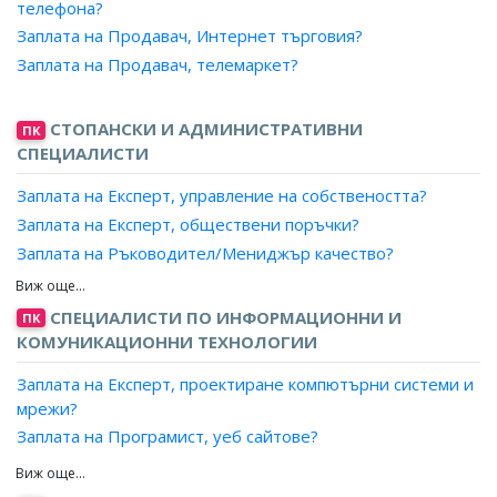
телефона?
Заплата на Продавач, Интернет търговия?
Заплата на Продавач, телемаркет?
СТОПАНСКИ И АДМИНИСТРАТИВНИ
ПК
СПЕЦИАЛИСТИ
Заплата на Експерт, управление на собствеността?
Заплата на Експерт, обществени поръчки?
Заплата на Ръководител/Мениджър качество?
Заплата на Експерт лизинг?
Заплата на Мениджър, ключови клиенти?
СПЕЦИАЛИСТИ ПО ИНФОРМАЦИОННИ И
ПК
Заплата на Експерт доставки, преработваща
КОМУНИКАЦИОННИ ТЕХНОЛОГИИ
промишленост?
Заплата на Експерт, проектиране компютърни системи и
Заплата на Мениджър, проекти?
мрежи?
Заплата на Експерт, продажби?
Заплата на Програмист, уеб сайтове?
Заплата на Търговски пълномощник?
Заплата на Програмист, мултимедия?
Заплата на Ръководител търговски екип?
Заплата на Проектант, уеб сайтове?