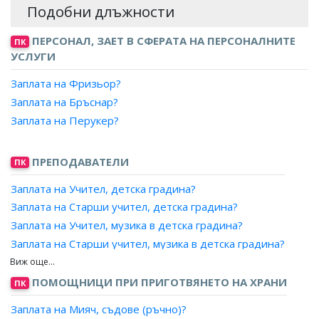
Подобни длъжности
ПЕРСОНАЛ, ЗАЕТ В СФЕРАТА НА ПЕРСОНАЛНИТЕ
ПК
УСЛУГИ
Заплата на Фризьор?
Заплата на Бръснар?
Заплата на Перукер?
ПРЕПОДАВАТЕЛИ
ПК
Заплата на Учител, детска градина?
Заплата на Старши учител, детска градина?
Заплата на Учител, музика в детска градина?
Заплата на Старши учител, музика в детска градина?
Заплата на Учител, подготвителна група?
Заплата на Старши учител, подготвителна група?
ПОМОЩНИЦИ ПРИ ПРИГОТВЯНЕТО НА ХРАНИ
ПК
Заплата на Главен учител, детска градина?
Заплата на Мияч, съдове (ръчно)?
Заплата на Главен учител, музика в детска градина?