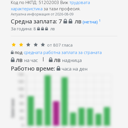
Код по НКПД: 51202003
Виж
трудовата
характеристика
за тази професия.
Актуална информация от 2026-08-09
Средна заплата:
7
лв
1
(нетна)
За година:
8
лв
от 807 гласа
под
средната работна заплата за страната
лв
|
лв
на час
надница
Работно време:
часа на ден
Запитани