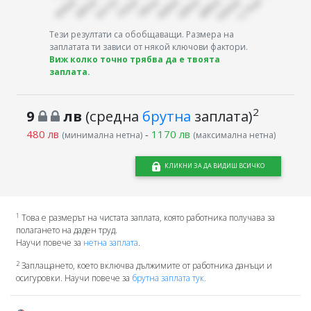
Тези резултати са обобщаващи. Размера на
заплатата ти зависи от някой ключови фактори.
Виж колко точно трябва да е твоята
заплата.
2
9
лв
(средна
брутна
заплата)
480 лв
-
1170 лв
(минимална нетна)
(максимална нетна)
КЛИКНИ ЗА ДА ВИДИШ ВСИЧКО
1
Това е размерът на чистата заплата, която работника получава за
полагането на даден труд.
Научи повече за
нетна заплата
.
2
Заплащането, което включва дължимите от работника данъци и
осигуровки. Научи повече за
брутна заплата тук.