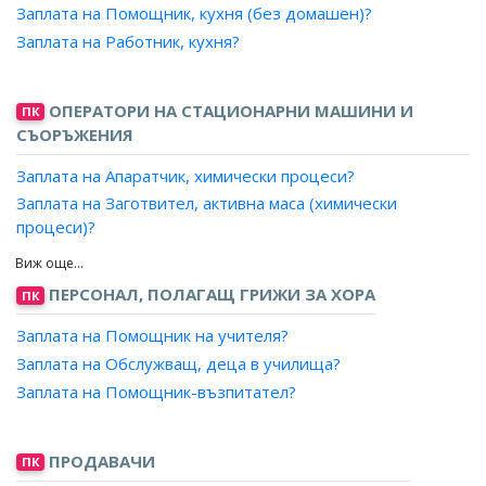
Заплата на Помощник, кухня (без домашен)?
Заплата на Главен учител, подготвителна група?
Заплата на Работник, кухня?
ОПЕРАТОРИ НА СТАЦИОНАРНИ МАШИНИ И
ПК
СЪОРЪЖЕНИЯ
Заплата на Апаратчик, химически процеси?
Заплата на Заготвител, активна маса (химически
процеси)?
Заплата на Изготвител, бои/лакове/багрила/ флюсове и
лустра?
ПЕРСОНАЛ, ПОЛАГАЩ ГРИЖИ ЗА ХОРА
ПК
Заплата на Лепилоприготвител?
Заплата на Машинен оператор, експандерист?
Заплата на Помощник на учителя?
Заплата на Машинен оператор, изготвител и
Заплата на Обслужващ, деца в училища?
разфасовчик на туш?
Заплата на Помощник-възпитател?
Заплата на Машинен оператор, изготвител на фирниси,
фиксативи и маслен пастел?
ПРОДАВАЧИ
ПК
Заплата на Машинен оператор, мелене (химически и