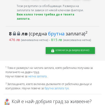
Тези резултати са обобщаващи. Размера на
заплатата ти зависи от някой ключови фактори.
Виж колко точно трябва да е твоята
заплата.
2
8
лв
(средна
брутна
заплата)
476 лв
-
815 лв
(минимална нетна)
(максимална нетна)
КЛИКНИ ЗА ДА ВИДИШ ВСИЧКО
1
Това е размерът на чистата заплата, която работника получава за
полагането на даден труд.
Научи повече за
нетна заплата
.
2
Заплащането, което включва дължимите от работника данъци и
осигуровки. Научи повече за
брутна заплата тук.
Кой е най-добрия град за живеене?