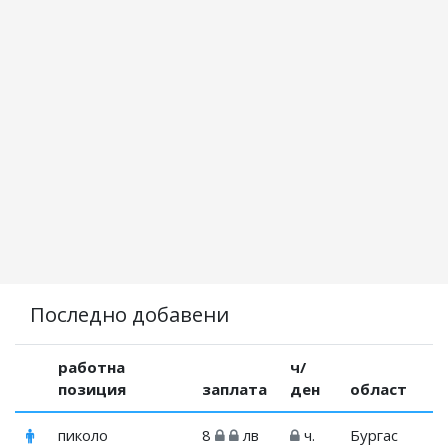
Последно добавени
работна
ч/
позиция
заплата
ден
област
пиколо
8
лв
ч.
Бургас