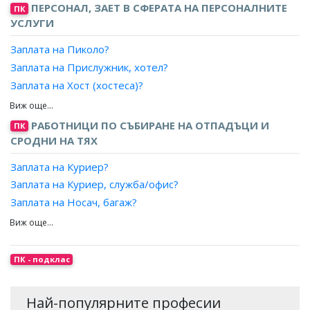
ПЕРСОНАЛ, ЗАЕТ В СФЕРАТА НА ПЕРСОНАЛНИТЕ
ПК
УСЛУГИ
Заплата на Пиколо?
Заплата на Прислужник, хотел?
Заплата на Хост (хостеса)?
Заплата на Домакин (пазач), къмпинг?
Заплата на Домакин (пазач), спални помещения в
РАБОТНИЦИ ПО СЪБИРАНЕ НА ОТПАДЪЦИ И
ПК
общежития, пансиони и др.?
СРОДНИ НА ТЯХ
Заплата на Иконом?
Заплата на Куриер?
Заплата на Куриер, служба/офис?
Заплата на Носач, багаж?
Заплата на Общ работник, музей?
Заплата на Придружител, асансьор?
Заплата на Раздавач, доставчик (ръчно)?
ПК - подклас
Заплата на Разносвач?
Заплата на Разпределител, печата?
Най-популярните професии
Заплата на Портиер?