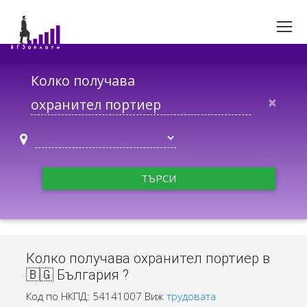
Колко получава
×
ТЪРСИ
Колко получава охранител портиер в
🇧🇬 България ?
Код по НКПД: 54141007
Виж
трудовата