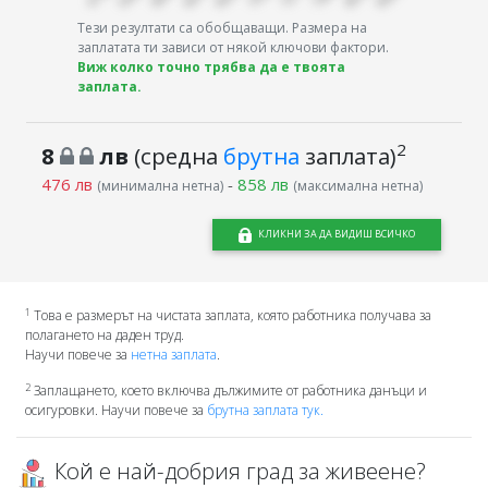
Тези резултати са обобщаващи. Размера на
заплатата ти зависи от някой ключови фактори.
Виж колко точно трябва да е твоята
заплата.
2
8
лв
(средна
брутна
заплата)
476 лв
-
858 лв
(минимална нетна)
(максимална нетна)
КЛИКНИ ЗА ДА ВИДИШ ВСИЧКО
1
Това е размерът на чистата заплата, която работника получава за
полагането на даден труд.
Научи повече за
нетна заплата
.
2
Заплащането, което включва дължимите от работника данъци и
осигуровки. Научи повече за
брутна заплата тук.
Кой е най-добрия град за живеене?