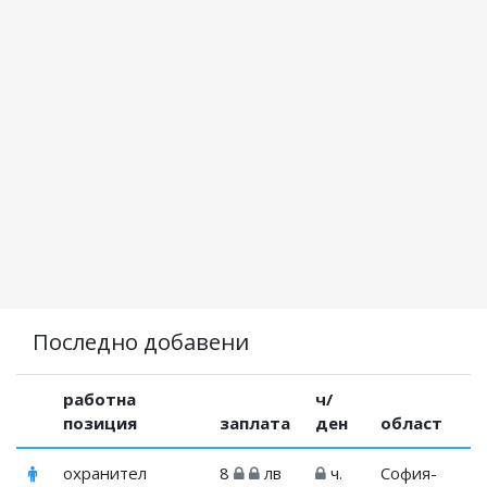
Последно добавени
работна
ч/
позиция
заплата
ден
област
охранител
8
лв
ч.
София-