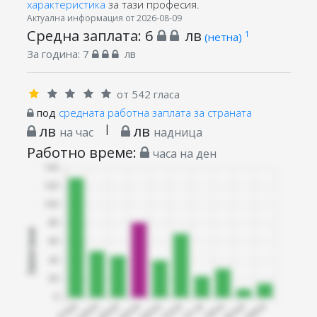
характеристика
за тази професия.
Актуална информация от 2026-08-09
Средна заплата:
6
лв
1
(нетна)
За година:
7
лв
от 542 гласа
под
средната работна заплата за страната
лв
|
лв
на час
надница
Работно време:
часа на ден
Запитани