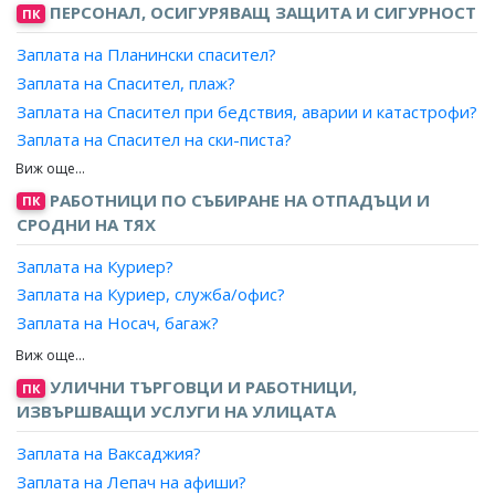
ПЕРСОНАЛ, ОСИГУРЯВАЩ ЗАЩИТА И СИГУРНОСТ
ПК
Заплата на Планински спасител?
Заплата на Спасител, плаж?
Заплата на Спасител при бедствия, аварии и катастрофи?
Заплата на Спасител на ски-писта?
Заплата на Спасител, басейн?
Заплата на Сътрудник–оръжейник?
РАБОТНИЦИ ПО СЪБИРАНЕ НА ОТПАДЪЦИ И
ПК
СРОДНИ НА ТЯХ
Заплата на Лична охрана?
Заплата на Куриер?
Заплата на Куриер, служба/офис?
Заплата на Носач, багаж?
Заплата на Общ работник, музей?
Заплата на Придружител, асансьор?
УЛИЧНИ ТЪРГОВЦИ И РАБОТНИЦИ,
ПК
Заплата на Раздавач, доставчик (ръчно)?
ИЗВЪРШВАЩИ УСЛУГИ НА УЛИЦАТА
Заплата на Разносвач?
Заплата на Ваксаджия?
Заплата на Разпределител, печата?
Заплата на Лепач на афиши?
Заплата на Портиер?