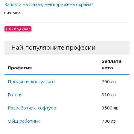
Заплата на Пазач, невъоръжена охрана?
Заплата на Разпространител на безплатни вестници и
брошури?
Заплата на Пазач?
ПК - подклас
Най-популярните професии
Заплата
Професия
нето
Продавач-консултант
760 лв
Готвач
910 лв
Разработчик, софтуер
3500 лв
Общ работник
700 лв