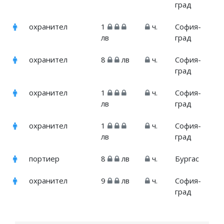
град
охранител
1
ч.
София-
лв
град
охранител
8
лв
ч.
София-
град
охранител
1
ч.
София-
лв
град
охранител
1
ч.
София-
лв
град
портиер
8
лв
ч.
Бургас
охранител
9
лв
ч.
София-
град