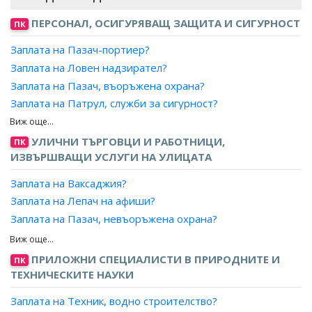
ПЕРСОНАЛ, ОСИГУРЯВАЩ ЗАЩИТА И СИГУРНОСТ
ПК
Заплата на Пазач-портиер?
Заплата на Ловен надзирател?
Заплата на Пазач, въоръжена охрана?
Заплата на Патрул, служби за сигурност?
Заплата на Полски пазач-пъдар?
Заплата на Прелезопазач?
УЛИЧНИ ТЪРГОВЦИ И РАБОТНИЦИ,
ПК
ИЗВЪРШВАЩИ УСЛУГИ НА УЛИЦАТА
Заплата на Риболовен надзирател?
Заплата на Охранител?
Заплата на Ваксаджия?
Заплата на Младши инструктор, охраната?
Заплата на Лепач на афиши?
Заплата на Старши сътрудник, охраната?
Заплата на Пазач, невъоръжена охрана?
Заплата на Сътрудник, охрана?
Заплата на Разпространител на безплатни вестници и
Заплата на Горски стражар?
брошури?
ПРИЛОЖНИ СПЕЦИАЛИСТИ В ПРИРОДНИТЕ И
ПК
Заплата на Организатор, охрана?
Заплата на Пазач?
ТЕХНИЧЕСКИТЕ НАУКИ
Заплата на Оператор, сигурност?
Заплата на Техник, водно строителство?