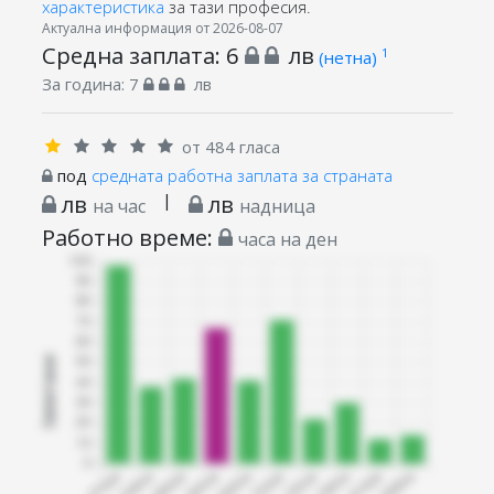
характеристика
за тази професия.
Актуална информация от 2026-08-07
Средна заплата:
6
лв
1
(нетна)
За година:
7
лв
от 484 гласа
под
средната работна заплата за страната
лв
|
лв
на час
надница
Работно време:
часа на ден
Запитани