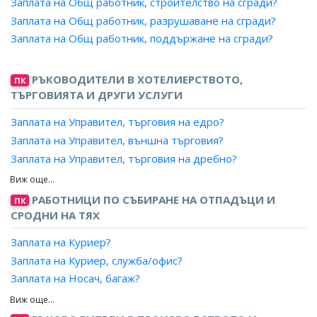
Заплата на Техник, поддържане на железния път в
Заплата на Общ работник, строителство на сгради?
подземен тунел на метрополитен?
Заплата на Общ работник, разрушаване на сгради?
Заплата на Техник, поддържане на инженерни
Заплата на Общ работник, поддържане на сгради?
съоръжения в подземен тунел на метрополитен?
Заплата на Инспектор, противопожарна охрана на
РЪКОВОДИТЕЛИ В ХОТЕЛИЕРСТВОТО,
ПК
сграда?
ТЪРГОВИЯТА И ДРУГИ УСЛУГИ
Заплата на Инспектор, противопожарна охрана?
Заплата на Диагностик, В и К мрежи?
Заплата на Управител, търговия на едро?
Заплата на Техник, водоснабдяване?
Заплата на Управител, външна търговия?
Заплата на Техник, озеленител?
Заплата на Управител, търговия на дребно?
Заплата на Управител, магазин?
Заплата на Управител, супермаркет?
РАБОТНИЦИ ПО СЪБИРАНЕ НА ОТПАДЪЦИ И
ПК
Заплата на Управител, универсален магазин?
СРОДНИ НА ТЯХ
Заплата на Ръководител отдел, складово стопанство?
Заплата на Куриер?
Заплата на Отговорен магистър-фармацевт,
Заплата на Куриер, служба/офис?
ръководител на склад за търговия на едро с
Заплата на Носач, багаж?
лекарствени продукти?
Заплата на Общ работник, музей?
Заплата на Придружител, асансьор?