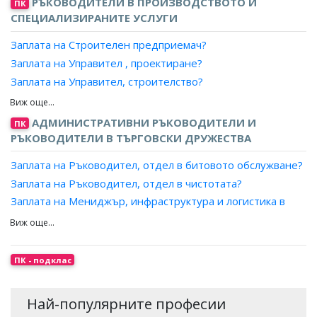
РЪКОВОДИТЕЛИ В ПРОИЗВОДСТВОТО И
ПК
Заплата на Раздавач, доставчик (ръчно)?
СПЕЦИАЛИЗИРАНИТЕ УСЛУГИ
Заплата на Разносвач?
Заплата на Строителен предприемач?
Заплата на Разпределител, печата?
Заплата на Управител , проектиране?
Заплата на Портиер?
Заплата на Управител, строителство?
Заплата на Главен инженер, строителство?
Заплата на Инженер, строителен надзор?
АДМИНИСТРАТИВНИ РЪКОВОДИТЕЛИ И
ПК
Заплата на Началник, строеж?
РЪКОВОДИТЕЛИ В ТЪРГОВСКИ ДРУЖЕСТВА
Заплата на Ръководител, отдел в строителството?
Заплата на Ръководител, отдел в битовото обслужване?
Заплата на Мениджър, инвестиционни проекти?
Заплата на Ръководител, отдел в чистотата?
Заплата на Началник, строителен обект?
Заплата на Мениджър, инфраструктура и логистика в
Заплата на Ръководител, отдел в проектирането?
предприятие?
Заплата на Ръководител, група в строителството?
Заплата на Ръководител, направление?
Заплата на Фасилити мениджър?
ПК - подклас
Заплата на Ръководител, група?
Заплата на Ръководител, клиентски център?
Най-популярните професии
Заплата на Главен директор, банка?