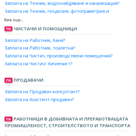
Заплата на Техник, водоснабдяване и канализация?
Заплата на Техник, геодезия, фотограметрия и
картография?
Заплата на Техник, гражданско строителство
ЧИСТАЧИ И ПОМОЩНИЦИ
ПК
(конструктор)?
Заплата на Техник, гражданско строителство
Заплата на Работник, баня?
(хидравлик)?
Заплата на Работник, тоалетна?
Заплата на Техник, земемерство, земеустройство?
Заплата на Чистач, производствени помещения?
Заплата на Техник, инвеститорски контрол?
Заплата на Чистач/ Хигиенист?
Заплата на Техник, ръководител на група по
поддържане на железния път?
ПРОДАВАЧИ
ПК
Заплата на Техник, строителство и архитектура?
Заплата на Продавач-консултант?
Заплата на Строителен техник, проектно-технически
отдел?
Заплата на Асистент-продавач?
Заплата на Техник, строителство на метрополитен?
Заплата на Техник, транспортно строителство?
РАБОТНИЦИ В ДОБИВНАТА И ПРЕРАБОТВАЩАТА
ПК
Заплата на Дефектоскопист по железния път и
ПРОМИШЛЕНОСТ, СТРОИТЕЛСТВОТО И ТРАНСПОРТА
съоръженията?