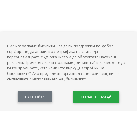
Ние използваме бисквитки, за да ви предложим по-добро
сърфиране, да анализирате трафика на сайта, да
БГ Заплати
персонализирате съдържанието и да обслужвате насочени
реклами. Прочетете как използваме „бисквитки“ и как можете да
ги контролирате, като кликнете върху „Настройки на
бисквитките“. Ако продължите да използвате този сайт, вие се
съгласявате с използването на „бисквитки“.
БГ Заплати е мястото, където можеш да видиш реалното възнаграждение за твоята
професия, да намериш отговори свързани с работното ти място и пазара на труда.
Новини, законови нормативи, кариерно ориентиране. Списък на всички
професии и трудови характеристики. Минимален облагаем доход. Калкулатор
НАСТРОЙКИ
СЪГЛАСЕН СЪМ
заплата бруто-нето / нето-бруто. Статистики, развитие на пазара на труда.
ПОЛЕЗНО
Автобиографията