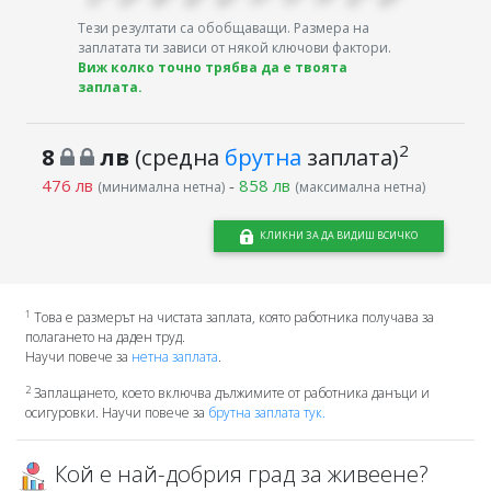
Тези резултати са обобщаващи. Размера на
заплатата ти зависи от някой ключови фактори.
Виж колко точно трябва да е твоята
заплата.
2
8
лв
(средна
брутна
заплата)
476 лв
-
858 лв
(минимална нетна)
(максимална нетна)
КЛИКНИ ЗА ДА ВИДИШ ВСИЧКО
1
Това е размерът на чистата заплата, която работника получава за
полагането на даден труд.
Научи повече за
нетна заплата
.
2
Заплащането, което включва дължимите от работника данъци и
осигуровки. Научи повече за
брутна заплата тук.
Кой е най-добрия град за живеене?