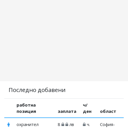
Последно добавени
работна
ч/
позиция
заплата
ден
област
охранител
8
лв
ч.
София-