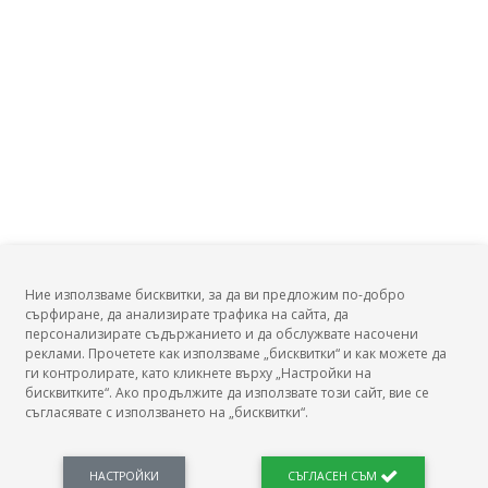
Ние използваме бисквитки, за да ви предложим по-добро
сърфиране, да анализирате трафика на сайта, да
БГ Заплати
персонализирате съдържанието и да обслужвате насочени
реклами. Прочетете как използваме „бисквитки“ и как можете да
ги контролирате, като кликнете върху „Настройки на
бисквитките“. Ако продължите да използвате този сайт, вие се
съгласявате с използването на „бисквитки“.
БГ Заплати е мястото, където можеш да видиш реалното възнаграждение за твоята
професия, да намериш отговори свързани с работното ти място и пазара на труда.
Новини, законови нормативи, кариерно ориентиране. Списък на всички
професии и трудови характеристики. Минимален облагаем доход. Калкулатор
НАСТРОЙКИ
СЪГЛАСЕН СЪМ