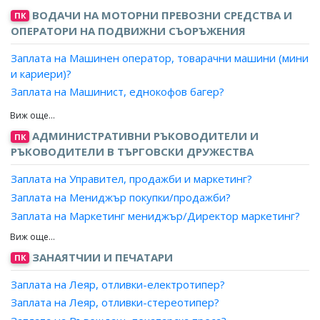
Заплата на Оператор, воднопреработвателна станция?
ВОДАЧИ НА МОТОРНИ ПРЕВОЗНИ СРЕДСТВА И
ПК
Заплата на Оператор, воднопречиствателна станция?
ОПЕРАТОРИ НА ПОДВИЖНИ СЪОРЪЖЕНИЯ
Заплата на Оператор, компресор?
Заплата на Машинен оператор, товарачни машини (мини
Заплата на Оператор, пещ за горене на отпадъци
и кариери)?
(изхвърляне на отпадъчни материали)?
Заплата на Машинист, еднокофов багер?
Заплата на Оператор, помпена станция?
Заплата на Машинист, многокофов багер?
Заплата на Оператор, пречиствателна инсталация?
Заплата на Машинист, булдозер?
АДМИНИСТРАТИВНИ РЪКОВОДИТЕЛИ И
Заплата на Оператор на дезинфекционна рамка?
ПК
Заплата на Машинист, валяк?
РЪКОВОДИТЕЛИ В ТЪРГОВСКИ ДРУЖЕСТВА
Заплата на Оператор, обработка на водата?
Заплата на Машинист, ескаватор?
Заплата на Управител, продажби и маркетинг?
Заплата на Машинист, пътно-строителни машини?
Заплата на Мениджър покупки/продажби?
Заплата на Оператор, пътно-строителни машини?
Заплата на Маркетинг мениджър/Директор маркетинг?
Заплата на Оператор, автогудронатор?
Заплата на Мениджър проучване на пазари?
Заплата на Оператор, сонетка, пилотонабивачка?
Заплата на Ръководител, външнотърговска кантора?
ЗАНАЯТЧИИ И ПЕЧАТАРИ
Заплата на Оператор, съоръжения за прокарване на
ПК
Заплата на Ръководител, отдел по маркетинг?
тунели (строителство)?
Заплата на Леяр, отливки-електротипер?
Заплата на Ръководител, отдел по продажбите?
Заплата на Машинист на разтоварна стрела на
Заплата на Леяр, отливки-стереотипер?
многокофов багер?
Заплата на Мениджър на търговската марка/Бранд