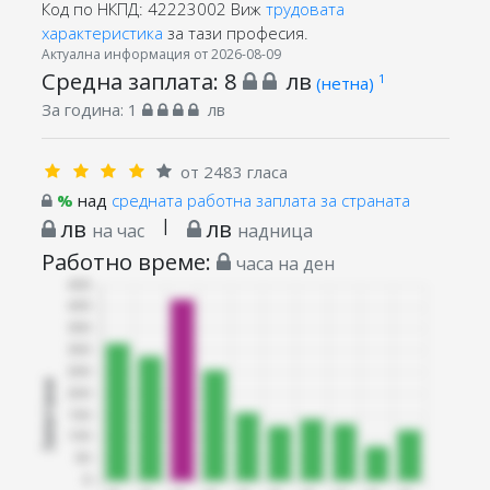
Код по НКПД: 42223002
Виж
трудовата
характеристика
за тази професия.
Актуална информация от 2026-08-09
Средна заплата:
8
лв
1
(нетна)
За година:
1
лв
от 2483 гласа
%
над
средната работна заплата за страната
лв
|
лв
на час
надница
Работно време:
часа на ден
Запитани