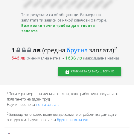
Тези резултати са обобщаващи. Размера на
заплатата ти зависи от някой ключови фактори.
Виж колко точно трябва да е твоята
заплата.
2
1
лв
(средна
брутна
заплата)
546 лв
-
1638 лв
(минимална нетна)
(максимална нетна)
КЛИКНИ ЗА ДА ВИДИШ ВСИЧКО
1
Това е размерът на чистата заплата, която работника получава за
полагането на даден труд.
Научи повече за
нетна заплата
.
2
Заплащането, което включва дължимите от работника данъци и
осигуровки. Научи повече за
брутна заплата тук.