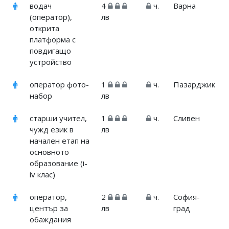
водач
4
ч.
Варна
(оператор),
лв
открита
платформа с
повдигащо
устройство
оператор фото-
1
ч.
Пазарджик
набор
лв
старши учител,
1
ч.
Сливен
чужд език в
лв
начален етап на
основното
образование (i-
iv клас)
оператор,
2
ч.
София-
център за
лв
град
обаждания