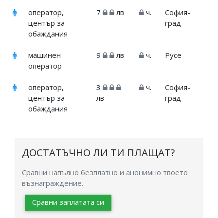
оператор,
7
лв
ч.
София-
център за
град
обаждания
машинен
9
лв
ч.
Русе
оператор
оператор,
3
ч.
София-
център за
лв
град
обаждания
ДОСТАТЪЧНО ЛИ ТИ ПЛАЩАТ?
Сравни напълно безплатно и анонимно твоето
възнаграждение.
Сравни заплатата си