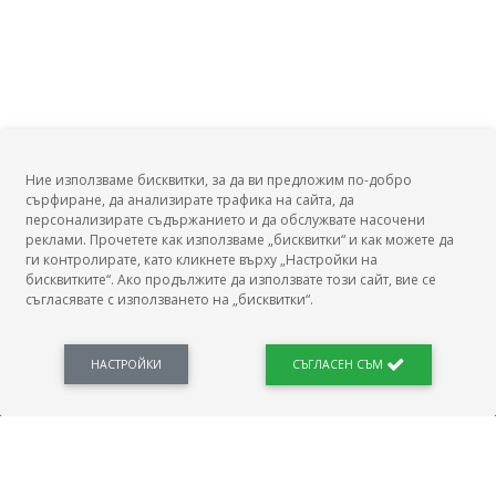
Ние използваме бисквитки, за да ви предложим по-добро
сърфиране, да анализирате трафика на сайта, да
БГ Заплати
персонализирате съдържанието и да обслужвате насочени
реклами. Прочетете как използваме „бисквитки“ и как можете да
ги контролирате, като кликнете върху „Настройки на
бисквитките“. Ако продължите да използвате този сайт, вие се
съгласявате с използването на „бисквитки“.
БГ Заплати е мястото, където можеш да видиш реалното възнаграждение за твоята
професия, да намериш отговори свързани с работното ти място и пазара на труда.
Новини, законови нормативи, кариерно ориентиране. Списък на всички
професии и трудови характеристики. Минимален облагаем доход. Калкулатор
НАСТРОЙКИ
СЪГЛАСЕН СЪМ
заплата бруто-нето / нето-бруто. Статистики, развитие на пазара на труда.
ПОЛЕЗНО