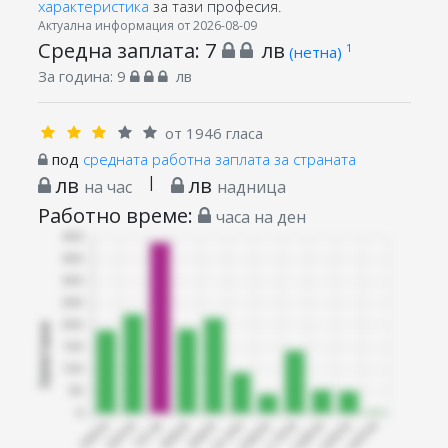
характеристика
за тази професия.
Актуална информация от 2026-08-09
Средна заплата:
7
лв
1
(нетна)
За година:
9
лв
от 1946 гласа
под
средната работна заплата за страната
лв
|
лв
на час
надница
Работно време:
часа на ден
Запитани