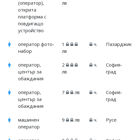
(оператор),
лв
открита
платформа с
повдигащо
устройство
оператор фото-
1
ч.
Пазарджик
набор
лв
оператор,
2
ч.
София-
център за
лв
град
обаждания
оператор,
7
лв
ч.
София-
център за
град
обаждания
машинен
9
лв
ч.
Русе
оператор