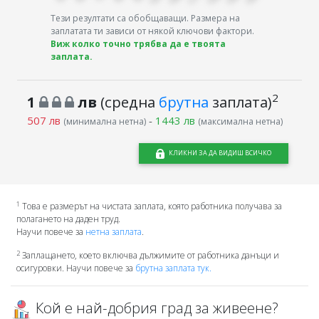
Тези резултати са обобщаващи. Размера на
заплатата ти зависи от някой ключови фактори.
Виж колко точно трябва да е твоята
заплата.
2
1
лв
(средна
брутна
заплата)
507 лв
-
1443 лв
(минимална нетна)
(максимална нетна)
КЛИКНИ ЗА ДА ВИДИШ ВСИЧКО
1
Това е размерът на чистата заплата, която работника получава за
полагането на даден труд.
Научи повече за
нетна заплата
.
2
Заплащането, което включва дължимите от работника данъци и
осигуровки. Научи повече за
брутна заплата тук.
Кой е най-добрия град за живеене?