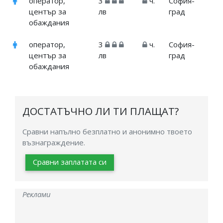
оператор,
3
ч.
София-
център за
лв
град
обаждания
оператор,
3
ч.
София-
център за
лв
град
обаждания
ДОСТАТЪЧНО ЛИ ТИ ПЛАЩАТ?
Сравни напълно безплатно и анонимно твоето
възнаграждение.
Сравни заплатата си
Реклами