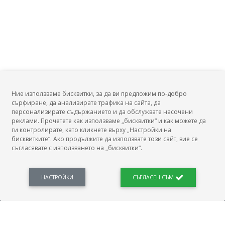
Ние използваме бисквитки, за да ви предложим по-добро
сърфиране, да анализирате трафика на сайта, да
БГ Заплати
персонализирате съдържанието и да обслужвате насочени
реклами. Прочетете как използваме „бисквитки“ и как можете да
ги контролирате, като кликнете върху „Настройки на
бисквитките“. Ако продължите да използвате този сайт, вие се
съгласявате с използването на „бисквитки“.
БГ Заплати е мястото, където можеш да видиш реалното възнаграждение за твоята
професия, да намериш отговори свързани с работното ти място и пазара на труда.
Новини, законови нормативи, кариерно ориентиране. Списък на всички
професии и трудови характеристики. Минимален облагаем доход. Калкулатор
НАСТРОЙКИ
СЪГЛАСЕН СЪМ
заплата бруто-нето / нето-бруто. Статистики, развитие на пазара на труда.
ПОЛЕЗНО