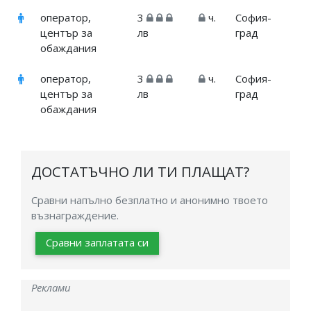
оператор,
3
ч.
София-
център за
лв
град
обаждания
оператор,
3
ч.
София-
център за
лв
град
обаждания
ДОСТАТЪЧНО ЛИ ТИ ПЛАЩАТ?
Сравни напълно безплатно и анонимно твоето
възнаграждение.
Сравни заплатата си
Реклами