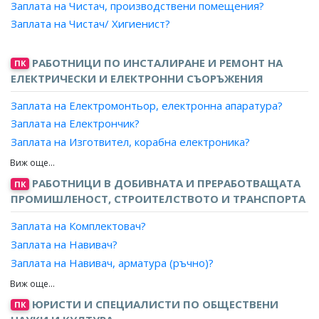
Заплата на Чистач, производствени помещения?
Заплата на Компютърен аниматор?
Заплата на Чистач/ Хигиенист?
Заплата на Художествен оформител?
РАБОТНИЦИ ПО ИНСТАЛИРАНЕ И РЕМОНТ НА
ПК
ЕЛЕКТРИЧЕСКИ И ЕЛЕКТРОННИ СЪОРЪЖЕНИЯ
Заплата на Електромонтьор, електронна апаратура?
Заплата на Електрончик?
Заплата на Изготвител, корабна електроника?
Заплата на Монтьор, електронни прототипи?
Заплата на Монтьор, електронна метеорологична
РАБОТНИЦИ В ДОБИВНАТА И ПРЕРАБОТВАЩАТА
ПК
апаратура?
ПРОМИШЛЕНОСТ, СТРОИТЕЛСТВОТО И ТРАНСПОРТА
Заплата на Монтьор, електронни инструменти?
Заплата на Комплектовач?
Заплата на Монтьор, електронни радари?
Заплата на Навивач?
Заплата на Монтьор, електронни сигнални апаратури?
Заплата на Навивач, арматура (ръчно)?
Заплата на Монтьор, електронно производствено
Заплата на Навивач, макари и бобини (ръчно)?
оборудване?
Заплата на Навивач, неподвижни макари?
Заплата на Монтьор, микроелектроника?
ЮРИСТИ И СПЕЦИАЛИСТИ ПО ОБЩЕСТВЕНИ
ПК
Заплата на Навивач, подвижни макари?