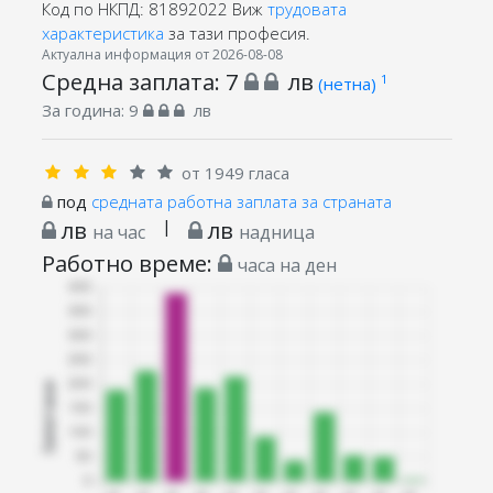
Код по НКПД: 81892022
Виж
трудовата
характеристика
за тази професия.
Актуална информация от 2026-08-08
Средна заплата:
7
лв
1
(нетна)
За година:
9
лв
от 1949 гласа
под
средната работна заплата за страната
лв
|
лв
на час
надница
Работно време:
часа на ден
Запитани