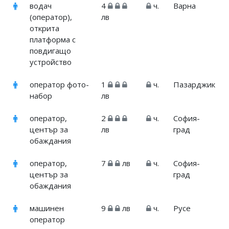
водач
4
ч.
Варна
(оператор),
лв
открита
платформа с
повдигащо
устройство
оператор фото-
1
ч.
Пазарджик
набор
лв
оператор,
2
ч.
София-
център за
лв
град
обаждания
оператор,
7
лв
ч.
София-
център за
град
обаждания
машинен
9
лв
ч.
Русе
оператор