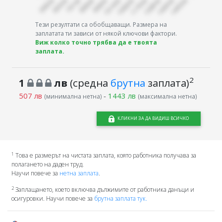
Тези резултати са обобщаващи. Размера на
заплатата ти зависи от някой ключови фактори.
Виж колко точно трябва да е твоята
заплата.
2
1
лв
(средна
брутна
заплата)
507 лв
-
1443 лв
(минимална нетна)
(максимална нетна)
КЛИКНИ ЗА ДА ВИДИШ ВСИЧКО
1
Това е размерът на чистата заплата, която работника получава за
полагането на даден труд.
Научи повече за
нетна заплата
.
2
Заплащането, което включва дължимите от работника данъци и
осигуровки. Научи повече за
брутна заплата тук.