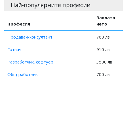
Най-популярните професии
Заплата на Организатор аварии и застраховки?
Заплата
Професия
нето
Продавач-консултант
760 лв
Готвач
910 лв
Разработчик, софтуер
3500 лв
Общ работник
700 лв