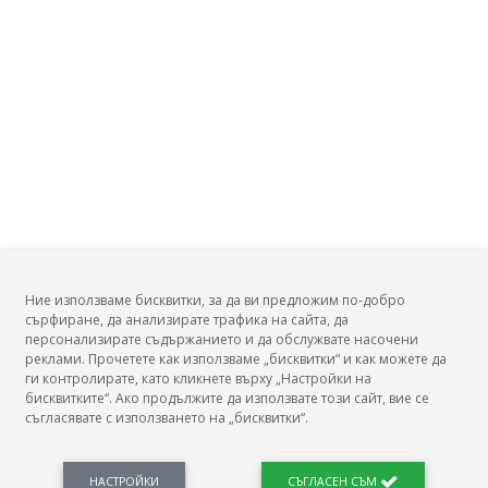
Ние използваме бисквитки, за да ви предложим по-добро
сърфиране, да анализирате трафика на сайта, да
БГ Заплати
персонализирате съдържанието и да обслужвате насочени
реклами. Прочетете как използваме „бисквитки“ и как можете да
ги контролирате, като кликнете върху „Настройки на
бисквитките“. Ако продължите да използвате този сайт, вие се
съгласявате с използването на „бисквитки“.
БГ Заплати е мястото, където можеш да видиш реалното възнаграждение за твоята
професия, да намериш отговори свързани с работното ти място и пазара на труда.
Новини, законови нормативи, кариерно ориентиране. Списък на всички
професии и трудови характеристики. Минимален облагаем доход. Калкулатор
НАСТРОЙКИ
СЪГЛАСЕН СЪМ