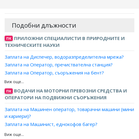
Подобни длъжности
ПРИЛОЖНИ СПЕЦИАЛИСТИ В ПРИРОДНИТЕ И
ПК
ТЕХНИЧЕСКИТЕ НАУКИ
Заплата на Диспечер, водоразпределителна мрежа?
Заплата на Оператор, пречиствателна станция?
Заплата на Оператор, съоръжения на бент?
Заплата на Оператор, вентилационно оборудване?
Заплата на Оператор, воднопреработвателна станция?
ВОДАЧИ НА МОТОРНИ ПРЕВОЗНИ СРЕДСТВА И
ПК
Заплата на Оператор, воднопречиствателна станция?
ОПЕРАТОРИ НА ПОДВИЖНИ СЪОРЪЖЕНИЯ
Заплата на Оператор, компресор?
Заплата на Машинен оператор, товарачни машини (мини
Заплата на Оператор, пещ за горене на отпадъци
и кариери)?
(изхвърляне на отпадъчни материали)?
Заплата на Машинист, еднокофов багер?
Заплата на Оператор, помпена станция?
Заплата на Машинист, многокофов багер?
Заплата на Оператор, пречиствателна инсталация?