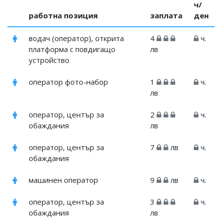
ч/
работна позиция
заплата
ден
водач (оператор), открита
4
ч.
платформа с повдигащо
лв
устройство
оператор фото-набор
1
ч.
лв
оператор, център за
2
ч.
обаждания
лв
оператор, център за
7
лв
ч.
обаждания
машинен оператор
9
лв
ч.
оператор, център за
3
ч.
обаждания
лв