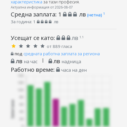
характеристика
за тази професия.
Актуална информация от 2026-08-07
Средна заплата:
1
лв
1
(нетна)
За година:
1
лв
Усещат се като:
лв
1.1
от 889 гласа
под
средната работна заплата за региона
лв
|
лв
на час
надница
Работно време:
часа на ден
Запитани