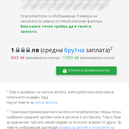
Тези резултати са обобщаващи. Размера на
заплатата ти зависи от някой ключови фактори.
Виж колко точно трябва да е твоята
заплата.
2
1
лв
(средна
брутна
заплата)
663 лв
-
1950 лв
(минимална нетна)
(максимална нетна)
КЛИКНИ ЗА ДА ВИДИШ ВСИЧКО
1
Това е размерът на чистата заплата, която работника получава за
полагането на даден труд.
Научи повече за
нетна заплата
.
1.1
Тази сума отразява реалната заплата от потребителска гледна точка,
съобразно средните ценови нива в региона и за страната. Това е база
за сравнение, тъй като някой градове са по-скъпи за живот от други. За
повече информация разгледай
справка за цените и качеството на