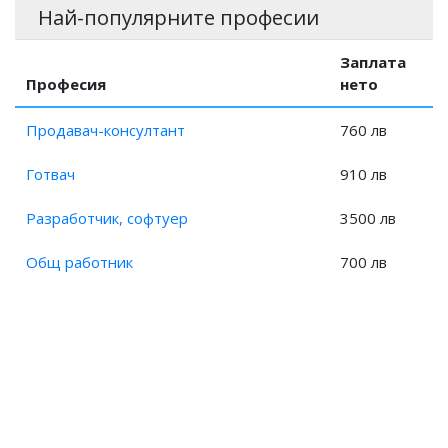
Най-популярните професии
Заплата на Организатор аварии и застраховки?
Заплата
Професия
нето
Продавач-консултант
760 лв
Готвач
910 лв
Разработчик, софтуер
3500 лв
Общ работник
700 лв