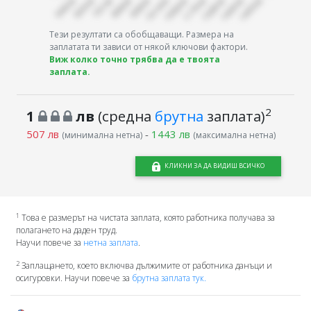
Тези резултати са обобщаващи. Размера на
заплатата ти зависи от някой ключови фактори.
Виж колко точно трябва да е твоята
заплата.
2
1
лв
(средна
брутна
заплата)
507 лв
-
1443 лв
(минимална нетна)
(максимална нетна)
КЛИКНИ ЗА ДА ВИДИШ ВСИЧКО
1
Това е размерът на чистата заплата, която работника получава за
полагането на даден труд.
Научи повече за
нетна заплата
.
2
Заплащането, което включва дължимите от работника данъци и
осигуровки. Научи повече за
брутна заплата тук.