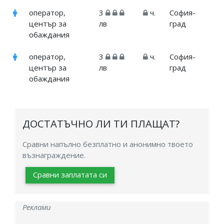
оператор,
3
ч.
София-
център за
лв
град
обаждания
оператор,
3
ч.
София-
център за
лв
град
обаждания
ДОСТАТЪЧНО ЛИ ТИ ПЛАЩАТ?
Сравни напълно безплатно и анонимно твоето
възнаграждение.
Сравни заплатата си
Реклами