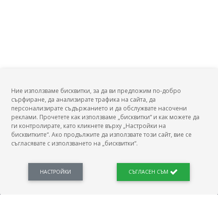
Ние използваме бисквитки, за да ви предложим по-добро
сърфиране, да анализирате трафика на сайта, да
БГ Заплати
персонализирате съдържанието и да обслужвате насочени
реклами. Прочетете как използваме „бисквитки“ и как можете да
ги контролирате, като кликнете върху „Настройки на
бисквитките“. Ако продължите да използвате този сайт, вие се
съгласявате с използването на „бисквитки“.
БГ Заплати е мястото, където можеш да видиш реалното възнаграждение за твоята
професия, да намериш отговори свързани с работното ти място и пазара на труда.
Новини, законови нормативи, кариерно ориентиране. Списък на всички
професии и трудови характеристики. Минимален облагаем доход. Калкулатор
НАСТРОЙКИ
СЪГЛАСЕН СЪМ
заплата бруто-нето / нето-бруто. Статистики, развитие на пазара на труда.
ПОЛЕЗНО