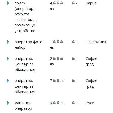
водач
4
ч.
Варна
(оператор),
лв
открита
платформа с
повдигащо
устройство
оператор фото-
1
ч.
Пазарджик
набор
лв
оператор,
2
ч.
София-
център за
лв
град
обаждания
оператор,
7
лв
ч.
София-
център за
град
обаждания
машинен
9
лв
ч.
Русе
оператор