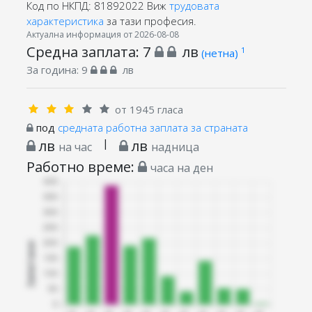
Код по НКПД: 81892022
Виж
трудовата
характеристика
за тази професия.
Актуална информация от 2026-08-08
Средна заплата:
7
лв
1
(нетна)
За година:
9
лв
от 1945 гласа
под
средната работна заплата за страната
лв
|
лв
на час
надница
Работно време:
часа на ден
Запитани