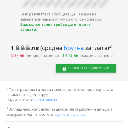
Тези резултати са обобщаващи. Размера на
заплатата ти зависи от някой ключови фактори.
Виж колко точно трябва да е твоята
заплата.
2
1
лв
(средна
брутна
заплата)
507 лв
-
1443 лв
(минимална нетна)
(максимална нетна)
КЛИКНИ ЗА ДА ВИДИШ ВСИЧКО
1
Това е размерът на чистата заплата, която работника получава за
полагането на даден труд.
Научи повече за
нетна заплата
.
2
Заплащането, което включва дължимите от работника данъци и
осигуровки. Научи повече за
брутна заплата тук.