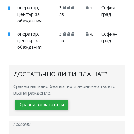
оператор,
3
ч.
София-
център за
лв
град
обаждания
оператор,
3
ч.
София-
център за
лв
град
обаждания
ДОСТАТЪЧНО ЛИ ТИ ПЛАЩАТ?
Сравни напълно безплатно и анонимно твоето
възнаграждение.
Сравни заплатата си
Реклами