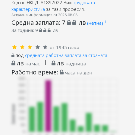
Код по НКПД: 81892022
Виж
трудовата
характеристика
за тази професия.
Актуална информация от 2026-08-08
Средна заплата:
7
лв
1
(нетна)
За година:
9
лв
от 1945 гласа
под
средната работна заплата за страната
лв
|
лв
на час
надница
Работно време:
часа на ден
Запитани