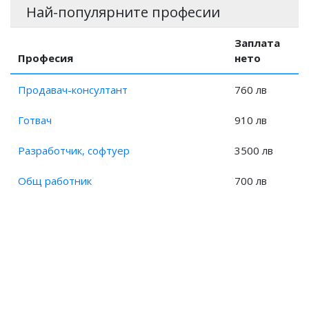
Най-популярните професии
Заплата на Организатор аварии и застраховки?
Заплата
Професия
нето
Продавач-консултант
760 лв
Готвач
910 лв
Разработчик, софтуер
3500 лв
Общ работник
700 лв