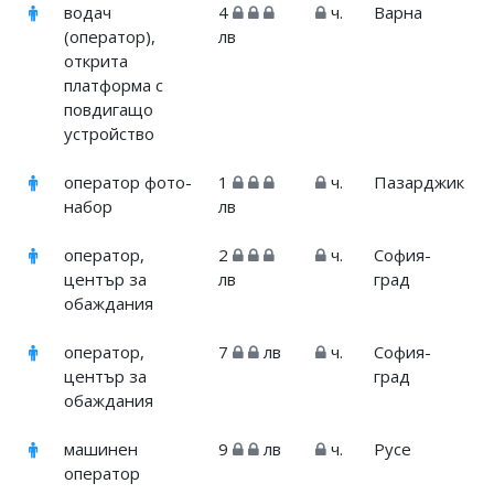
водач
4
ч.
Варна
(оператор),
лв
открита
платформа с
повдигащо
устройство
оператор фото-
1
ч.
Пазарджик
набор
лв
оператор,
2
ч.
София-
център за
лв
град
обаждания
оператор,
7
лв
ч.
София-
център за
град
обаждания
машинен
9
лв
ч.
Русе
оператор