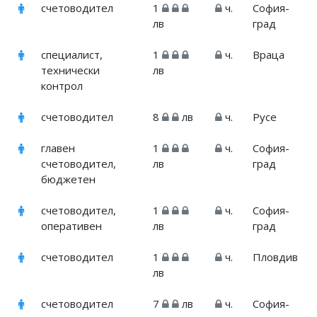
счетоводител
1
ч.
София-
лв
град
специалист,
1
ч.
Враца
технически
лв
контрол
счетоводител
8
лв
ч.
Русе
главен
1
ч.
София-
счетоводител,
лв
град
бюджетен
счетоводител,
1
ч.
София-
оперативен
лв
град
счетоводител
1
ч.
Пловдив
лв
счетоводител
7
лв
ч.
София-