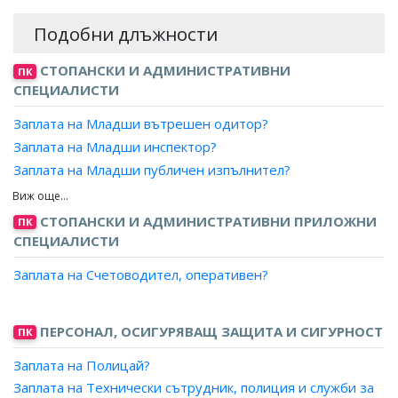
Подобни длъжности
СТОПАНСКИ И АДМИНИСТРАТИВНИ
ПК
СПЕЦИАЛИСТИ
Заплата на Младши вътрешен одитор?
Заплата на Младши инспектор?
Заплата на Младши публичен изпълнител?
Заплата на Старши експерт, кметство?
Заплата на Младши експерт, кметство?
СТОПАНСКИ И АДМИНИСТРАТИВНИ ПРИЛОЖНИ
ПК
Заплата на Младши експерт?
СПЕЦИАЛИСТИ
Заплата на Изследовател?
Заплата на Счетоводител, оперативен?
Заплата на Мениджър корпоративен център, банка/
финансова/платежна институция?
Заплата на Областен мениджър, банка/финансова/
ПЕРСОНАЛ, ОСИГУРЯВАЩ ЗАЩИТА И СИГУРНОСТ
ПК
платежна институция?
Заплата на Полицай?
Заплата на Длъжностно лице по безопасност и здраве?
Заплата на Технически сътрудник, полиция и служби за
Заплата на Председател на регионална структура на