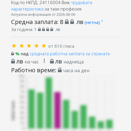
Код по НКПД: 24116004
Виж
трудовата
характеристика
за тази професия.
Актуална информация от 2026-08-06
Средна заплата:
8
лв
1
(нетна)
За година:
1
лв
от 610 гласа
%
над
средната работна заплата за страната
лв
|
лв
на час
надница
Работно време:
часа на ден
Запитани