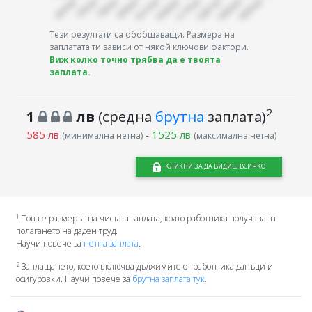
Тези резултати са обобщаващи. Размера на
заплатата ти зависи от някой ключови фактори.
Виж колко точно трябва да е твоята
заплата.
2
1
лв
(средна
брутна
заплата)
585 лв
-
1525 лв
(минимална нетна)
(максимална нетна)
КЛИКНИ ЗА ДА ВИДИШ ВСИЧКО
1
Това е размерът на чистата заплата, която работника получава за
полагането на даден труд.
Научи повече за
нетна заплата
.
2
Заплащането, което включва дължимите от работника данъци и
осигуровки. Научи повече за
брутна заплата тук.