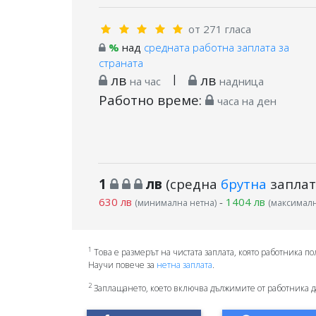
от 271 гласа
%
над
средната работна заплата за
страната
лв
|
лв
на час
надница
Работно време:
часа на ден
1
лв
(средна
брутна
заплат
630 лв
-
1404 лв
(минимална нетна)
(максималн
1
Това е размерът на чистата заплата, която работника по
Научи повече за
нетна заплата
.
2
Заплащането, което включва дължимите от работника д