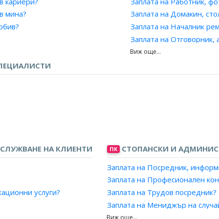
в кариери?
Заплата на Работник, ф
чл. 60 от Закона за администрацията?
телство/представителство във финансова/платежна институ
в мина?
Заплата на Домакин, сто
та на товарите?
а община?
обив?
Заплата на Началник ре
-разтоварна и спедиторска дейност?
стратегическо планиране?
Заплата на Отговорник, 
леност?
Заплата на Домакин, клу
, администрация?
Заплата на Отговорник, 
ПЕЦИАЛИСТИ
ация?
сия, лекар, НОИ?
Заплата на Инструктор?
ие?
Заплата на Организатор
на Президента?
истрация?
а?
нистрация?
СЛУЖВАНЕ НА КЛИЕНТИ
СТОПАНСКИ И АДМИНИС
ПК
поделение?
Заплата на Посредник, информ
 банка/финансова/платежна институция?
вено?
Заплата на Професионален кон
нсова/платежна институция?
истрация?
кационни услуги?
Заплата на Трудов посредник?
 и здраве?
народна банка?
Заплата на Мениджър на случа
и?
ктура на организация на работниците и служителите?
а банка?
ване?
Заплата на Консултант, подкре