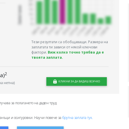
Запитани
Тези резултати са обобщаващи. Размера на
заплатата ти зависи от някой ключови
фактори.
Виж колко точно трябва да е
твоята заплата.
2
а)
КЛИКНИ ЗА ДА ВИДИШ ВСИЧКО
а нетна)
лучава за полагането на даден труд.
анъци и осигуровки. Научи повече за
брутна заплата тук.