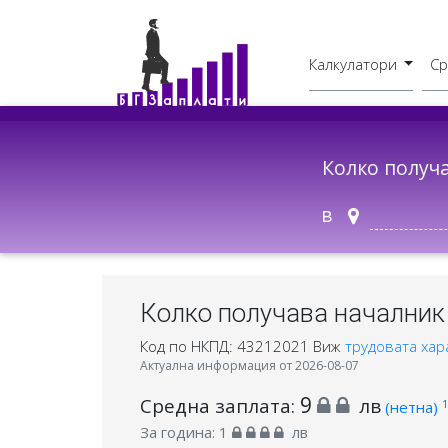
Калкулатори
Ср
Бруто - Нето
В друг град
Колко получ
в
Колко получава началник 
Код по НКПД: 43212021
Виж
трудовата хар
Актуална информация от 2026-08-07
9
Средна заплата:
лв
1
(нетна)
За година:
1
лв