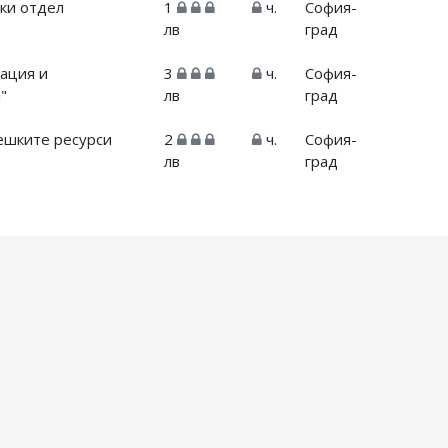
ски отдел
1
ч.
София-
лв
град
тация и
3
ч.
София-
"
лв
град
ешките ресурси
2
ч.
София-
лв
град