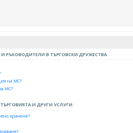
И РЪКОВОДИТЕЛИ В ТЪРГОВСКИ ДРУЖЕСТВА
?
ция на МС?
на МС?
 на МС?
ТЪРГОВИЯТА И ДРУГИ УСЛУГИ
ане?
вено хранене?
лужване?