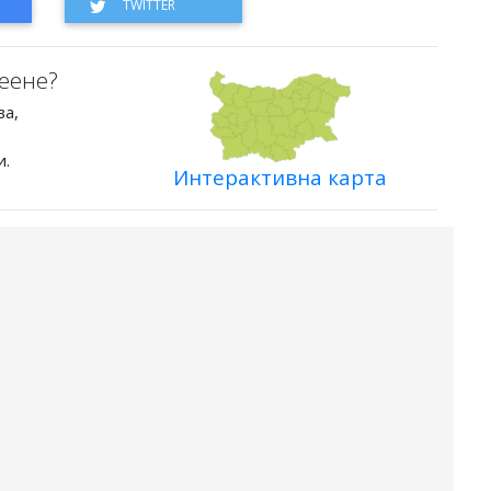
еене?
ва,
и.
Интерактивна карта