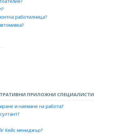
отоателие?
ция?
л?
монтна работилница?
автомивка?
б?
ателие?
 дейности?
ТРАТИВНИ ПРИЛОЖНИ СПЕЦИАЛИСТИ
иране и наемане на работа?
султант?
й/ Кейс мениджър?
пена заетост?