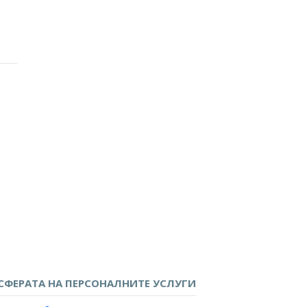
 непълнолетните?
 СФЕРАТА НА ПЕРСОНАЛНИТЕ УСЛУГИ