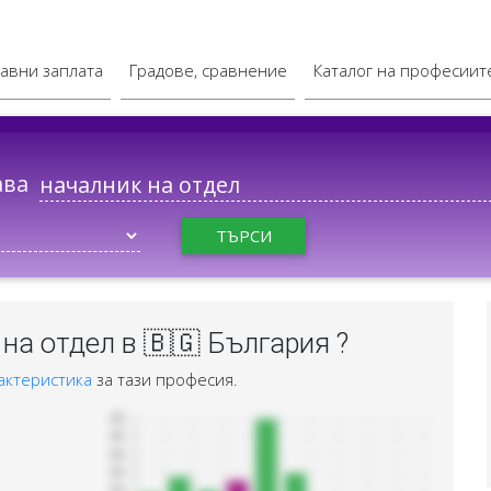
авни заплата
Градове, сравнение
Каталог на професиит
ава
ТЪРСИ
на отдел в 🇧🇬 България ?
актеристика
за тази професия.