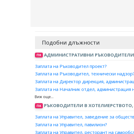
Подобни длъжности
АДМИНИСТРАТИВНИ РЪКОВОДИТЕЛИ 
ПК
Заплата на Ръководител проект?
Заплата на Ръководител, технически надзор
Заплата на Директор дирекция, администра
Заплата на Началник отдел, администрация 
Заплата на Началник сектор, администрация
Заплата на Директор дирекция, община?
РЪКОВОДИТЕЛИ В ХОТЕЛИЕРСТВОТО, 
ПК
Заплата на Мениджър, корпоративно планир
Заплата на Управител, заведение за общест
Заплата на Началник отдел, администрация?
Заплата на Управител, павилион?
Заплата на Началник отдел, община/район?
Заплата на Управител, ресторант на самообс