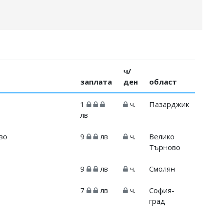
ч/
заплата
ден
област
1
ч.
Пазарджик
лв
во
9
лв
ч.
Велико
Търново
9
лв
ч.
Смолян
7
лв
ч.
София-
град