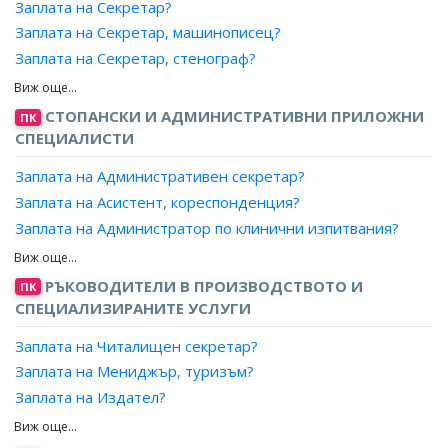
Заплата на Секретар?
Заплата на Секретар, машинописец?
Заплата на Секретар, стенограф?
Заплата на Секретар, стенография и машинопис?
Заплата на Секретар, стилист?
СТОПАНСКИ И АДМИНИСТРАТИВНИ ПРИЛОЖНИ
ПК
Заплата на Технически секретар?
СПЕЦИАЛИСТИ
Заплата на Артистичен секретар?
Заплата на Административен секретар?
Заплата на Асистент, кореспонденция?
Заплата на Администратор по клинични изпитвания?
Заплата на Секретар, съдебен?
Заплата на Инспектор?
РЪКОВОДИТЕЛИ В ПРОИЗВОДСТВОТО И
ПК
Заплата на Координатор?
СПЕЦИАЛИЗИРАНИТЕ УСЛУГИ
Заплата на Организатор?
Заплата на Читалищен секретар?
Заплата на Специалист?
Заплата на Мениджър, туризъм?
Заплата на Изпълнителен секретар, офис?
Заплата на Издател?
Заплата на Секретар на управителен съвет?
Заплата на Директор на детска кухня?
Заплата на Асистент, офис?