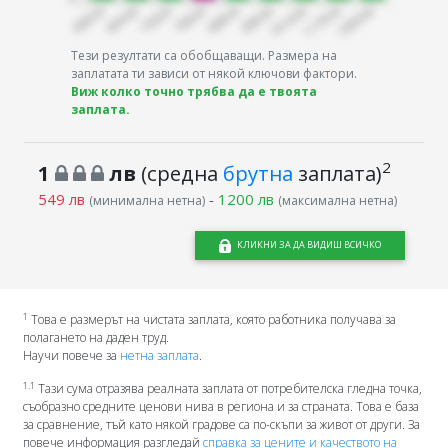
Тези резултати са обобщаващи. Размера на
заплатата ти зависи от някой ключови фактори.
Виж колко точно трябва да е твоята
заплата.
2
1
лв
(средна
брутна
заплата)
549 лв
-
1200 лв
(минимална нетна)
(максимална нетна)
КЛИКНИ ЗА ДА ВИДИШ ВСИЧКО
1
Това е размерът на чистата заплата, която работника получава за
полагането на даден труд.
Научи повече за
нетна заплата
.
1.1
Тази сума отразява реалната заплата от потребителска гледна точка,
съобразно средните ценови нива в региона и за страната. Това е база
за сравнение, тъй като някой градове са по-скъпи за живот от други. За
повече информация разгледай
справка за цените и качеството на