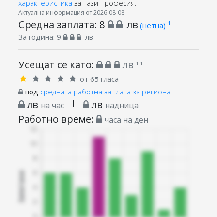
характеристика
за тази професия.
Актуална информация от 2026-08-08
Средна заплата:
8
лв
1
(нетна)
За година:
9
лв
Усещат се като:
лв
1.1
от 65 гласа
под
средната работна заплата за региона
лв
|
лв
на час
надница
Работно време:
часа на ден
Запитани