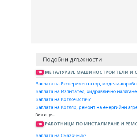
Подобни длъжности
МЕТАЛУРЗИ, МАШИНОСТРОИТЕЛИ И С
ПК
Заплата на Експериментатор, модели-корабн
Заплата на Изпитател, хидравлично налягане
Заплата на Котлочистач?
Заплата на Котляр, ремонт на енергийни агр
Заплата на Механик, горскостопански машин
Заплата на Механик, земеделски машини?
РАБОТНИЦИ ПО ИНСТАЛИРАНЕ И РЕМО
ПК
Заплата на Механик, машинни инструменти?
Заплата на Смазочник?