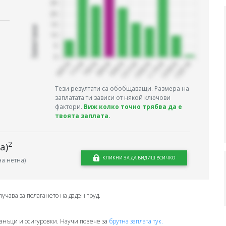
Запитани
Тези резултати са обобщаващи. Размера на
заплатата ти зависи от някой ключови
фактори.
Виж колко точно трябва да е
твоята заплата.
2
а)
КЛИКНИ ЗА ДА ВИДИШ ВСИЧКО
а нетна)
лучава за полагането на даден труд.
анъци и осигуровки. Научи повече за
брутна заплата тук.