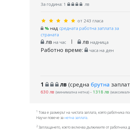
За година:
1
лв
от 243 гласа
%
над
средната работна заплата за
страната
лв
|
лв
на час
надница
Работно време:
часа на ден
1
лв
(средна
брутна
заплат
630 лв
-
1318 лв
(минимална нетна)
(максималн
1
Това е размерът на чистата заплата, която работника по
Научи повече за
нетна заплата
.
2
Заплащането, което включва дължимите от работника д