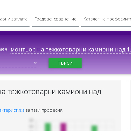
авни заплата
Градове, сравнение
Каталог на професиит
ава
ТЪРСИ
на тежкотоварни камиони над
актеристика
за тази професия.