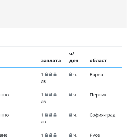
ч/
заплата
ден
област
1
ч.
Варна
лв
онно
1
ч.
Перник
лв
онно
1
ч.
София-град
лв
ване
1
ч.
Русе