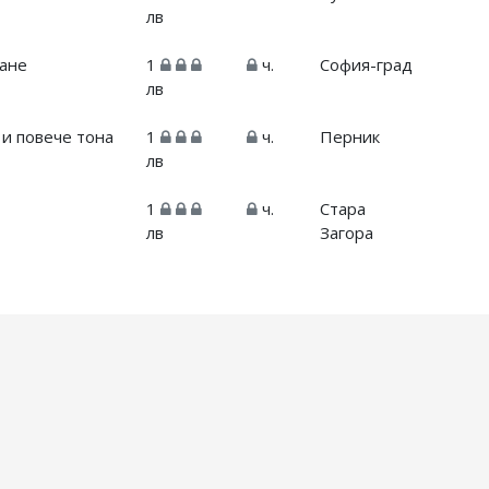
лв
ване
1
ч.
София-град
лв
 и повече тона
1
ч.
Перник
лв
1
ч.
Стара
лв
Загора