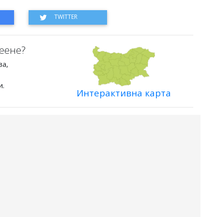
еене?
ва,
и.
Интерактивна карта