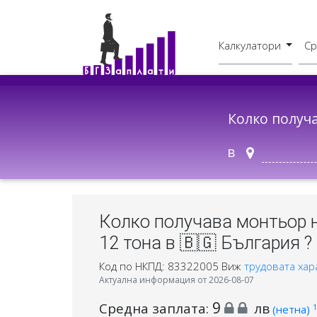
Калкулатори
Ср
Бруто - Нето
В друг град
Колко получ
в
Колко получава монтьор 
12 тона в 🇧🇬 България ?
Код по НКПД: 83322005
Виж
трудовата хар
Актуална информация от 2026-08-07
9
Средна заплата:
лв
1
(нетна)