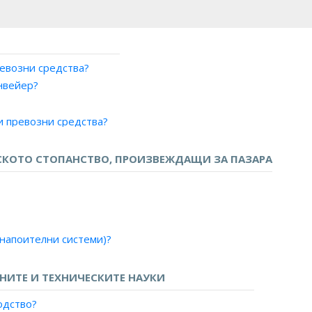
евозни средства?
нвейер?
и превозни средства?
и и летателни апарати?
?
КОТО СТОПАНСТВО, ПРОИЗВЕЖДАЩИ ЗА ПАЗАРА
и?
ни?
 напоителни системи)?
екло?
но цвекло?
ИТЕ И ТЕХНИЧЕСКИТЕ НАУКИ
ване?
одство?