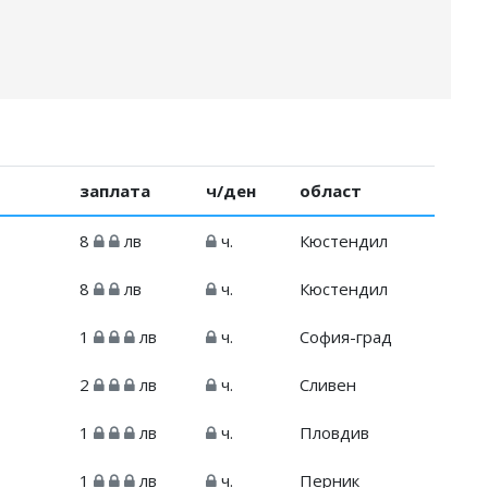
заплата
ч/ден
област
8
лв
ч.
Кюстендил
8
лв
ч.
Кюстендил
1
лв
ч.
София-град
2
лв
ч.
Сливен
1
лв
ч.
Пловдив
1
лв
ч.
Перник