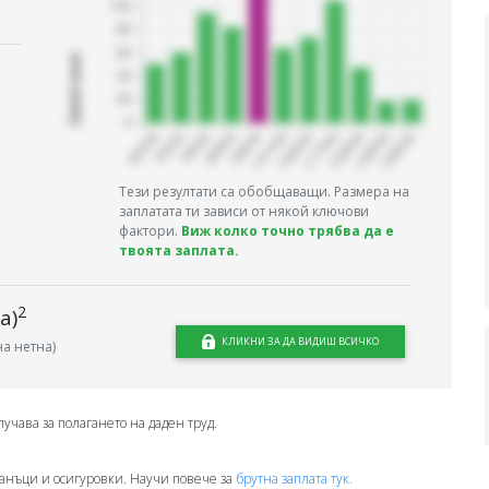
Запитани
Тези резултати са обобщаващи. Размера на
заплатата ти зависи от някой ключови
фактори.
Виж колко точно трябва да е
твоята заплата.
2
а)
КЛИКНИ ЗА ДА ВИДИШ ВСИЧКО
а нетна)
лучава за полагането на даден труд.
анъци и осигуровки. Научи повече за
брутна заплата тук.