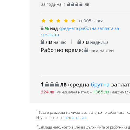
За година:
1
лв
от 905 гласа
%
над
средната работна заплата за
страната
лв
|
лв
на час
надница
Работно време:
часа на ден
1
лв
(средна
брутна
заплат
624 лв
-
1365 лв
(минимална нетна)
(максималн
1
Това е размерът на чистата заплата, която работника по
Научи повече за
нетна заплата
.
2
Заплащането, което включва дължимите от работника д