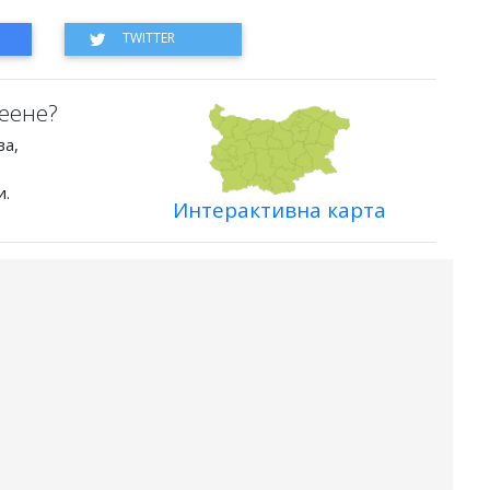
еене?
ва,
и.
Интерактивна карта