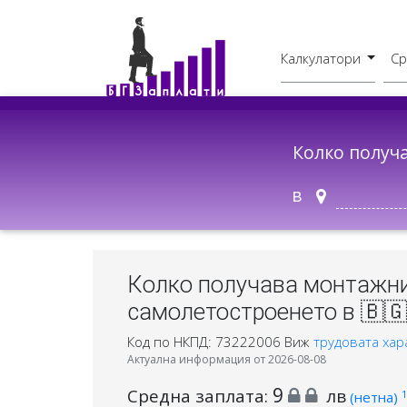
Калкулатори
Ср
Бруто - Нето
В друг град
Колко получ
в
Колко получава монтажни
самолетостроенето в 🇧🇬
Код по НКПД: 73222006
Виж
трудовата хар
Актуална информация от 2026-08-08
9
Средна заплата:
лв
1
(нетна)