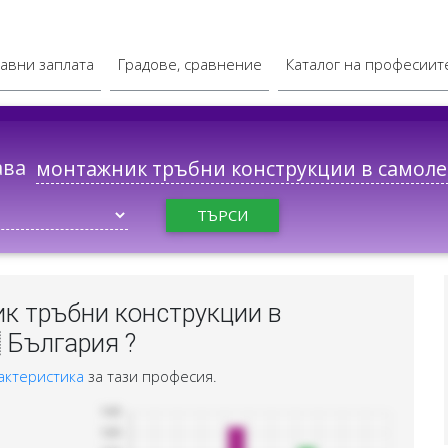
авни заплата
Градове, сравнение
Каталог на професиит
ава
ТЪРСИ
к тръбни конструкции в
 България ?
актеристика
за тази професия.