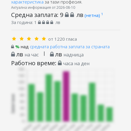
характеристика
за тази професия.
Актуална информация от 2026-08-10
Средна заплата:
9
лв
1
(нетна)
За година:
1
лв
от 1220 гласа
%
над
средната работна заплата за страната
лв
|
лв
на час
надница
Работно време:
часа на ден
Запитани