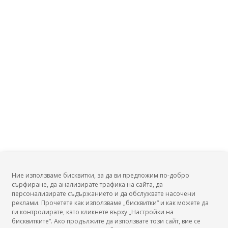
Заплата на Авиоинженер?
Заплата на Машинен инженер?
Заплата на Инженер, поддръжка асансьорна техника?
Заплата на Технолог, координатор по заваряване?
Заплата на Ръководител на експлоатацията, авиация?
Заплата на Ръководител участък, транспорт?
Заплата на Ръководител на участък, железопътен
транспорт?
Ние използваме бисквитки, за да ви предложим по-добро
сърфиране, да анализирате трафика на сайта, да
БГ Заплати
персонализирате съдържанието и да обслужвате насочени
реклами. Прочетете как използваме „бисквитки“ и как можете да
ги контролирате, като кликнете върху „Настройки на
бисквитките“. Ако продължите да използвате този сайт, вие се