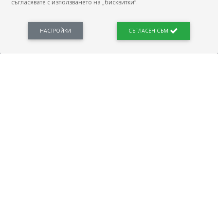
съгласявате с използването на „бисквитки“.
БГ Заплати е мястото, където можеш да видиш реалното възнаграждение за твоята
професия, да намериш отговори свързани с работното ти място и пазара на труда.
Новини, законови нормативи, кариерно ориентиране. Списък на всички
професии и трудови характеристики. Минимален облагаем доход. Калкулатор
НАСТРОЙКИ
СЪГЛАСЕН СЪМ
заплата бруто-нето / нето-бруто. Статистики, развитие на пазара на труда.
ПОЛЕЗНО
Автобиографията
Важно преди интервю за работа
Коя заплата наричаме нетна?
МОД
ГРАДОВЕ
София
Пловдив
Варна
Русе
Бургас