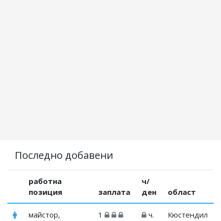
Последно добавени
работна
ч/
позиция
заплата
ден
област
майстор,
1
ч.
Кюстендил