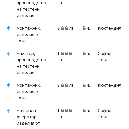
производство
лв
на тестени
изделия
монтажник,
8
лв
ч.
Кюстендил
изделия от
кожа
майстор,
1
ч.
София-
производство
лв
град
на тестени
изделия
монтажник,
8
лв
ч.
Кюстендил
изделия от
кожа
машинен
1
ч.
София-
оператор,
лв
град
изделия от