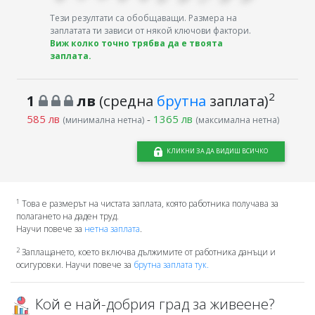
Тези резултати са обобщаващи. Размера на
заплатата ти зависи от някой ключови фактори.
Виж колко точно трябва да е твоята
заплата.
2
1
лв
(средна
брутна
заплата)
585 лв
-
1365 лв
(минимална нетна)
(максимална нетна)
КЛИКНИ ЗА ДА ВИДИШ ВСИЧКО
1
Това е размерът на чистата заплата, която работника получава за
полагането на даден труд.
Научи повече за
нетна заплата
.
2
Заплащането, което включва дължимите от работника данъци и
осигуровки. Научи повече за
брутна заплата тук.
Кой е най-добрия град за живеене?