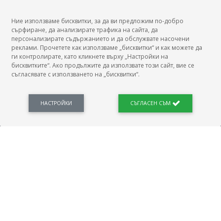
Ние използваме бисквитки, за да ви предложим по-добро
сърфиране, да анализирате трафика на сайта, да
БГ Заплати
персонализирате съдържанието и да обслужвате насочени
реклами. Прочетете как използваме „бисквитки“ и как можете да
ги контролирате, като кликнете върху „Настройки на
бисквитките“. Ако продължите да използвате този сайт, вие се
съгласявате с използването на „бисквитки“.
БГ Заплати е мястото, където можеш да видиш реалното възнаграждение за твоята
професия, да намериш отговори свързани с работното ти място и пазара на труда.
Новини, законови нормативи, кариерно ориентиране. Списък на всички
професии и трудови характеристики. Минимален облагаем доход. Калкулатор
НАСТРОЙКИ
СЪГЛАСЕН СЪМ
заплата бруто-нето / нето-бруто. Статистики, развитие на пазара на труда.
ПОЛЕЗНО
Автобиографията
Важно преди интервю за работа
Коя заплата наричаме нетна?
МОД