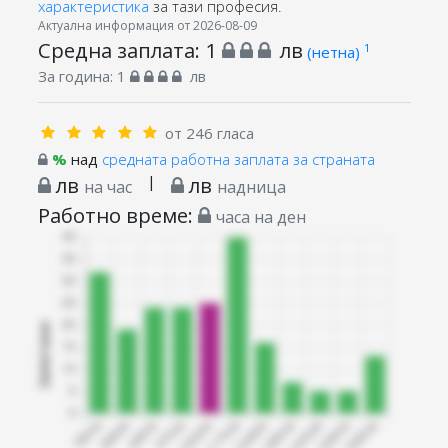
характеристика
за тази професия.
Актуална информация от 2026-08-09
Средна заплата:
1
лв
1
(нетна)
За година:
1
лв
от 246 гласа
%
над
средната работна заплата за страната
лв
|
лв
на час
надница
Работно време:
часа на ден
Запитани