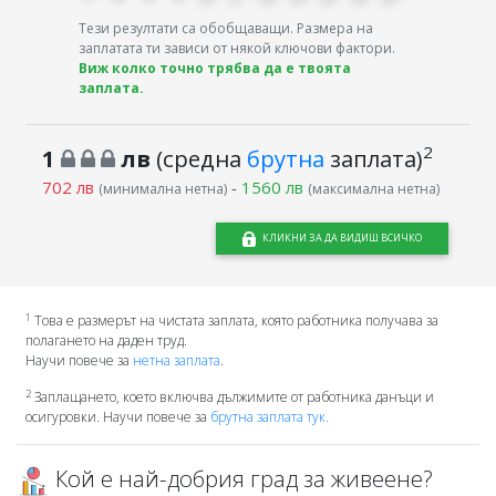
Тези резултати са обобщаващи. Размера на
заплатата ти зависи от някой ключови фактори.
Виж колко точно трябва да е твоята
заплата.
2
1
лв
(средна
брутна
заплата)
702 лв
-
1560 лв
(минимална нетна)
(максимална нетна)
КЛИКНИ ЗА ДА ВИДИШ ВСИЧКО
1
Това е размерът на чистата заплата, която работника получава за
полагането на даден труд.
Научи повече за
нетна заплата
.
2
Заплащането, което включва дължимите от работника данъци и
осигуровки. Научи повече за
брутна заплата тук.
Кой е най-добрия град за живеене?