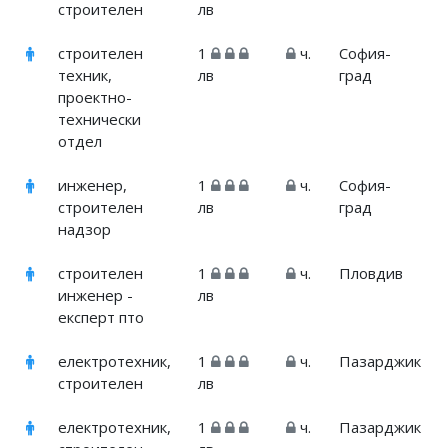
строителен
лв
строителен
1
ч.
София-
техник,
лв
град
проектно-
технически
отдел
инженер,
1
ч.
София-
строителен
лв
град
надзор
строителен
1
ч.
Пловдив
инженер -
лв
експерт пто
електротехник,
1
ч.
Пазарджик
строителен
лв
електротехник,
1
ч.
Пазарджик