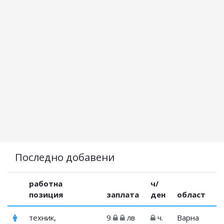
Последно добавени
работна
ч/
позиция
заплата
ден
област
техник,
9
лв
ч.
Варна