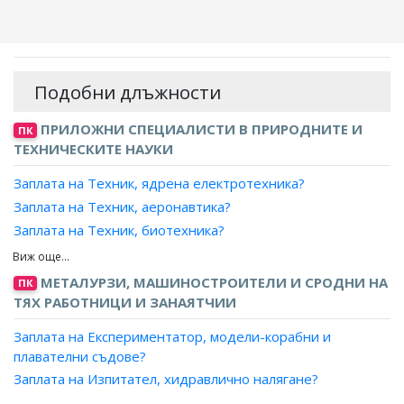
Подобни длъжности
ПРИЛОЖНИ СПЕЦИАЛИСТИ В ПРИРОДНИТЕ И
ПК
ТЕХНИЧЕСКИТЕ НАУКИ
Заплата на Техник, ядрена електротехника?
Заплата на Техник, аеронавтика?
Заплата на Техник, биотехника?
Заплата на Техник, механик?
Заплата на Техник-механик, автомобили и кари?
МЕТАЛУРЗИ, МАШИНОСТРОИТЕЛИ И СРОДНИ НА
ПК
Заплата на Техник-механик, аеронавтика?
ТЯХ РАБОТНИЦИ И ЗАНАЯТЧИИ
Заплата на Техник-механик, газови турбини?
Заплата на Експериментатор, модели-корабни и
Заплата на Техник-механик, двигатели?
плавателни съдове?
Заплата на Техник-механик, двигатели с вътрешно
Заплата на Изпитател, хидравлично налягане?
горене?
Заплата на Котлочистач?