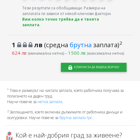
Тези резултати са обобщаващи. Размера на
заплатата ти зависи от някой ключови фактори.
Виж колко точно трябва да е твоята
заплата.
2
1
лв
(средна
брутна
заплата)
624 лв
-
1500 лв
(минимална нетна)
(максимална нетна)
КЛИКНИ ЗА ДА ВИДИШ ВСИЧКО
1
Това е размерът на чистата заплата, която работника получава за
полагането на даден труд.
Научи повече за
нетна заплата
.
2
Заплащането, което включва дължимите от работника данъци и
осигуровки. Научи повече за
брутна заплата тук.
Кой е най-добрия град за живеене?