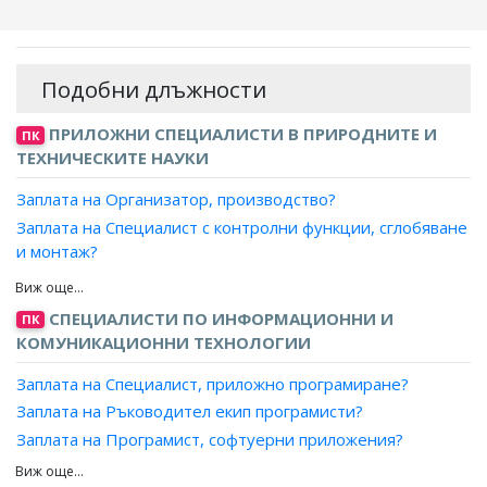
Подобни длъжности
ПРИЛОЖНИ СПЕЦИАЛИСТИ В ПРИРОДНИТЕ И
ПК
ТЕХНИЧЕСКИТЕ НАУКИ
Заплата на Организатор, производство?
Заплата на Специалист с контролни функции, сглобяване
и монтаж?
Заплата на Специалист с контролни функции,
преработваща промишленост?
СПЕЦИАЛИСТИ ПО ИНФОРМАЦИОННИ И
ПК
Заплата на Специалист с контролни функции,
КОМУНИКАЦИОННИ ТЕХНОЛОГИИ
довършителни дейности?
Заплата на Координатор, преработваща промишленост?
Заплата на Специалист, приложно програмиране?
Заплата на Специалист с контролни функции,
Заплата на Ръководител екип програмисти?
автоматична поточна линия?
Заплата на Програмист, софтуерни приложения?
Заплата на Диспечер, газопреносна/
Заплата на Програмист, системи за управление на
газоразпределителна мрежа?