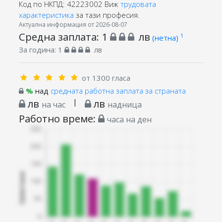
Код по НКПД: 42223002
Виж
трудовата
характеристика
за тази професия.
Актуална информация от 2026-08-07
Средна заплата:
1
лв
1
(нетна)
За година:
1
лв
от 1300 гласа
%
над
средната работна заплата за страната
лв
|
лв
на час
надница
Работно време:
часа на ден
Запитани