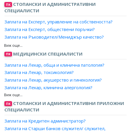
бизнеса?
СТОПАНСКИ И АДМИНИСТРАТИВНИ
ПК
Заплата на Оператор, газопреносна/
Заплата на Програмист, системи за управление на бази
СПЕЦИАЛИСТИ
газоразпределителна мрежа?
данни?
Заплата на Началник смяна?
Заплата на Експерт, управление на собствеността?
Заплата на Експерт, обществени поръчки?
Заплата на Ръководител/Мениджър качество?
Заплата на Експерт лизинг?
Заплата на Мениджър, ключови клиенти?
МЕДИЦИНСКИ СПЕЦИАЛИСТИ
ПК
Заплата на Експерт доставки, преработваща
Заплата на Лекар, обща и клинична патология?
промишленост?
Заплата на Лекар, токсикология?
Заплата на Мениджър, проекти?
Заплата на Лекар, акушерство и гинекология?
Заплата на Експерт, продажби?
Заплата на Лекар, клинична алергология?
Заплата на Търговски пълномощник?
Заплата на Лекар, анатомия, хистология и цитология?
Заплата на Ръководител търговски екип?
Заплата на Лекар, анестезиология и интензивно
СТОПАНСКИ И АДМИНИСТРАТИВНИ ПРИЛОЖНИ
Заплата на Експерт, стопанска дейност?
ПК
лечение?
СПЕЦИАЛИСТИ
Заплата на Експерт, бизнес развитие?
Заплата на Лекар, биохимия?
Заплата на Експерт, капитално строителство?
Заплата на Кредитен администратор?
Заплата на Лекар, вирусология?
Заплата на Експерт, инженеринг?
Заплата на Старши банков служител/ служител,