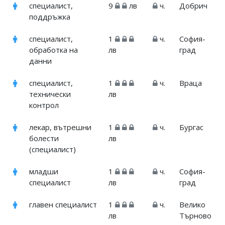
специалист,
9
лв
ч.
Добрич
поддръжка
специалист,
1
ч.
София-
обработка на
лв
град
данни
специалист,
1
ч.
Враца
технически
лв
контрол
лекар, вътрешни
1
ч.
Бургас
болести
лв
(специалист)
младши
1
ч.
София-
специалист
лв
град
главен специалист
1
ч.
Велико
лв
Търново