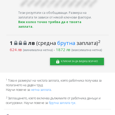
Тези резултати са обобщаващи. Размера на
заплатата ти зависи от някой ключови фактори.
Виж колко точно трябва да е твоята
заплата.
2
1
лв
(средна
брутна
заплата)
624 лв
-
1872 лв
(минимална нетна)
(максимална нетна)
КЛИКНИ ЗА ДА ВИДИШ ВСИЧКО
1
Това е размерът на чистата заплата, която работника получава за
полагането на даден труд.
Научи повече за
нетна заплата
.
2
Заплащането, което включва дължимите от работника данъци и
осигуровки. Научи повече за
брутна заплата тук.