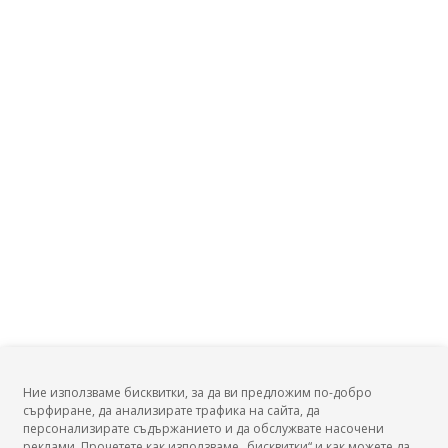
Ние използваме бисквитки, за да ви предложим по-добро
сърфиране, да анализирате трафика на сайта, да
БГ Заплати
персонализирате съдържанието и да обслужвате насочени
реклами. Прочетете как използваме „бисквитки“ и как можете да