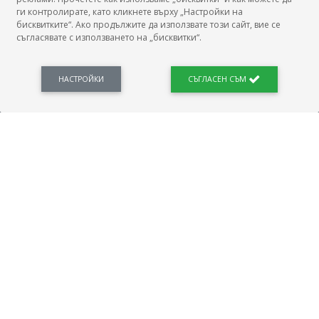
ги контролирате, като кликнете върху „Настройки на
бисквитките“. Ако продължите да използвате този сайт, вие се
съгласявате с използването на „бисквитки“.
БГ Заплати е мястото, където можеш да видиш реалното възнаграждение за твоята
професия, да намериш отговори свързани с работното ти място и пазара на труда.
Новини, законови нормативи, кариерно ориентиране. Списък на всички
професии и трудови характеристики. Минимален облагаем доход. Калкулатор
НАСТРОЙКИ
СЪГЛАСЕН СЪМ
заплата бруто-нето / нето-бруто. Статистики, развитие на пазара на труда.
ПОЛЕЗНО
Автобиографията
Важно преди интервю за работа
Коя заплата наричаме нетна?
МОД
ГРАДОВЕ
София
Пловдив
Варна