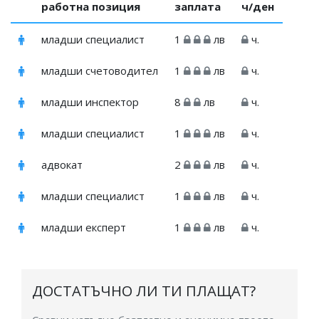
работна позиция
заплата
ч/ден
младши специалист
1
лв
ч.
младши счетоводител
1
лв
ч.
младши инспектор
8
лв
ч.
младши специалист
1
лв
ч.
адвокат
2
лв
ч.
младши специалист
1
лв
ч.
младши експерт
1
лв
ч.
ДОСТАТЪЧНО ЛИ ТИ ПЛАЩАТ?