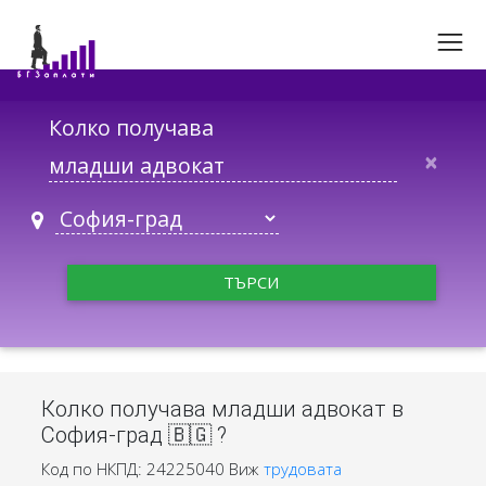
Колко получава
×
ТЪРСИ
Колко получава младши адвокат в
София-град 🇧🇬 ?
Код по НКПД: 24225040
Виж
трудовата