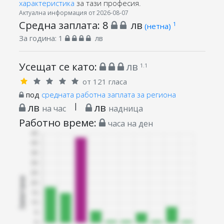
характеристика
за тази професия.
Актуална информация от 2026-08-07
Средна заплата:
8
лв
1
(нетна)
За година:
1
лв
Усещат се като:
лв
1.1
от 121 гласа
под
средната работна заплата за региона
лв
|
лв
на час
надница
Работно време:
часа на ден
Запитани