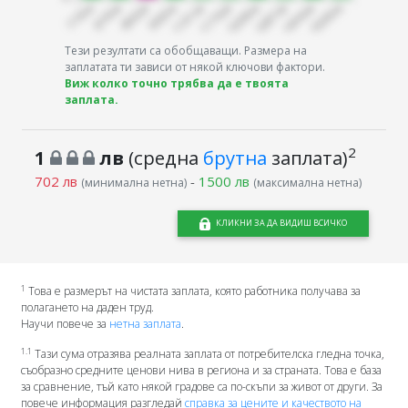
Тези резултати са обобщаващи. Размера на
заплатата ти зависи от някой ключови фактори.
Виж колко точно трябва да е твоята
заплата.
2
1
лв
(средна
брутна
заплата)
702 лв
-
1500 лв
(минимална нетна)
(максимална нетна)
КЛИКНИ ЗА ДА ВИДИШ ВСИЧКО
1
Това е размерът на чистата заплата, която работника получава за
полагането на даден труд.
Научи повече за
нетна заплата
.
1.1
Тази сума отразява реалната заплата от потребителска гледна точка,
съобразно средните ценови нива в региона и за страната. Това е база
за сравнение, тъй като някой градове са по-скъпи за живот от други. За
повече информация разгледай
справка за цените и качеството на