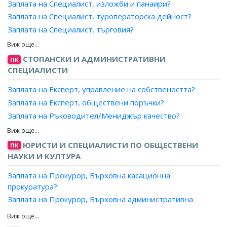
Заплата на Специалист, изложби и панаири?
Заплата на Специалист, туроператорска дейност?
Заплата на Специалист, търговия?
Заплата на Специалист, продажби?
Заплата на Специалист, маркетинг и реклама?
СТОПАНСКИ И АДМИНИСТРАТИВНИ
ПК
Заплата на Рекламен агент?
СПЕЦИАЛИСТИ
Заплата на Аукционер, провеждане на търгове?
Заплата на Експерт, управление на собствеността?
Заплата на Агент, литературен?
Заплата на Експерт, обществени поръчки?
Заплата на Агент, музикални представления?
Заплата на Ръководител/Мениджър качество?
Заплата на Агент, спорт?
Заплата на Експерт лизинг?
Заплата на Агент, театрален?
Заплата на Мениджър, ключови клиенти?
ЮРИСТИ И СПЕЦИАЛИСТИ ПО ОБЩЕСТВЕНИ
ПК
Заплата на Представител, бизнес услуги?
Заплата на Експерт доставки, преработваща
НАУКИ И КУЛТУРА
Заплата на Продавач, бизнес услуги?
промишленост?
Заплата на Отговорник телефонни продажби?
Заплата на Прокурор, Върховна касационна
Заплата на Мениджър, проекти?
Заплата на Отговорник куриери?
прокуратура?
Заплата на Експерт, продажби?
Заплата на Отговорник диспечери, куриерски услуги?
Заплата на Прокурор, Върховна административна
Заплата на Търговски пълномощник?
прокуратура?
Заплата на Организатор, куриерска дейност?
Заплата на Ръководител търговски екип?
Заплата на Следовател, Национална следствена служба?
Заплата на Организатор, реклама?