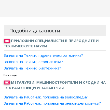
Подобни длъжности
ПРИЛОЖНИ СПЕЦИАЛИСТИ В ПРИРОДНИТЕ И
ПК
ТЕХНИЧЕСКИТЕ НАУКИ
Заплата на Техник, ядрена електротехника?
Заплата на Техник, аеронавтика?
Заплата на Техник, биотехника?
Заплата на Техник, механик?
Заплата на Техник-механик, автомобили и кари?
МЕТАЛУРЗИ, МАШИНОСТРОИТЕЛИ И СРОДНИ НА
ПК
Заплата на Техник-механик, аеронавтика?
ТЯХ РАБОТНИЦИ И ЗАНАЯТЧИИ
Заплата на Техник-механик, газови турбини?
Заплата на Работник, поправка на велосипеди?
Заплата на Техник-механик, двигатели?
Заплата на Работник, поправка на инвалидни колички?
Заплата на Техник-механик, двигатели с вътрешно