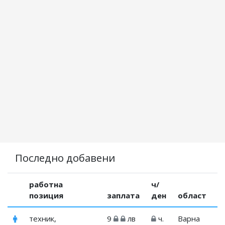
Последно добавени
работна
ч/
позиция
заплата
ден
област
техник,
9
лв
ч.
Варна