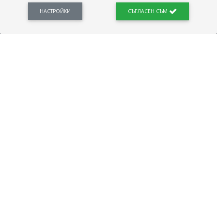
Новини, законови нормативи, кариерно ориентиране. Списък на всички
професии и трудови характеристики. Минимален облагаем доход. Калкулатор
НАСТРОЙКИ
СЪГЛАСЕН СЪМ
заплата бруто-нето / нето-бруто. Статистики, развитие на пазара на труда.
ПОЛЕЗНО
Автобиографията
Важно преди интервю за работа
Коя заплата наричаме нетна?
МОД
ГРАДОВЕ
София
Пловдив
Варна
Русе
Бургас