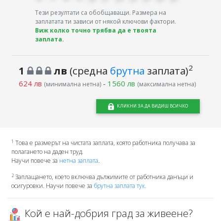
Тези резултати са обобщаващи. Размера на
заплатата ти зависи от някой ключови фактори.
Виж колко точно трябва да е твоята
заплата.
2
1
лв
(средна
брутна
заплата)
624 лв
-
1560 лв
(минимална нетна)
(максимална нетна)
КЛИКНИ ЗА ДА ВИДИШ ВСИЧКО
1
Това е размерът на чистата заплата, която работника получава за
полагането на даден труд.
Научи повече за
нетна заплата
.
2
Заплащането, което включва дължимите от работника данъци и
осигуровки. Научи повече за
брутна заплата тук.
Кой е най-добрия град за живеене?