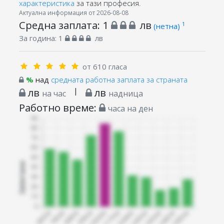
характеристика
за тази професия.
Актуална информация от 2026-08-08
Средна заплата:
1
лв
1
(нетна)
За година:
1
лв
от 610 гласа
%
над
средната работна заплата за страната
лв
|
лв
на час
надница
Работно време:
часа на ден
Запитани