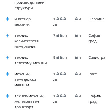
производствени
структури
инженер,
1
ч.
Пловдив
механик
лв
техник,
7
лв
ч.
София-
количествени
град
измервания
техник,
9
лв
ч.
Силистра
телекомуникации
механик,
1
ч.
Русе
земеделски
лв
машини
техник-механик,
1
ч.
София-
железопътен
лв
град
транспорт