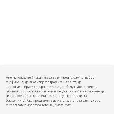
Ние използваме бисквитки, за да ви предложим по-добро
сърфиране, да анализирате трафика на сайта, да
БГ Заплати
персонализирате съдържанието и да обслужвате насочени
реклами. Прочетете как използваме „бисквитки“ и как можете да
ги контролирате, като кликнете върху „Настройки на
бисквитките“. Ако продължите да използвате този сайт, вие се
съгласявате с използването на „бисквитки“.
БГ Заплати е мястото, където можеш да видиш реалното възнаграждение за твоята
професия, да намериш отговори свързани с работното ти място и пазара на труда.