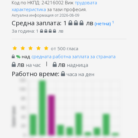
Код по НКПД: 24216002
Виж
трудовата
характеристика
за тази професия.
Актуална информация от 2026-08-09
Средна заплата:
1
лв
1
(нетна)
За година:
1
лв
от 500 гласа
%
над
средната работна заплата за страната
лв
|
лв
на час
надница
Работно време:
часа на ден
Запитани