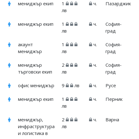
мениджър екип
1
ч.
Пазарджик
лв
мениджър екип
1
ч.
София-
лв
град
акаунт
1
ч.
София-
мениджър
лв
град
мениджър
2
ч.
София-
търговски екип
лв
град
офис мениджър
9
лв
ч.
Русе
мениджър екип
1
ч.
Перник
лв
мениджър,
2
ч.
Варна
инфраструктура
лв
и логистика в