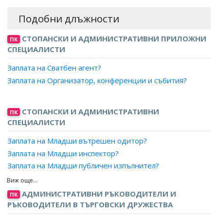
Подобни длъжности
СТОПАНСКИ И АДМИНИСТРАТИВНИ ПРИЛОЖНИ
ПК
СПЕЦИАЛИСТИ
Заплата на Сватбен агент?
Заплата на Организатор, конференции и събития?
СТОПАНСКИ И АДМИНИСТРАТИВНИ
ПК
СПЕЦИАЛИСТИ
Заплата на Младши вътрешен одитор?
Заплата на Младши инспектор?
Заплата на Младши публичен изпълнител?
Заплата на Старши експерт, кметство?
Заплата на Младши експерт, кметство?
АДМИНИСТРАТИВНИ РЪКОВОДИТЕЛИ И
ПК
Заплата на Младши експерт?
РЪКОВОДИТЕЛИ В ТЪРГОВСКИ ДРУЖЕСТВА
Заплата на Изследовател?