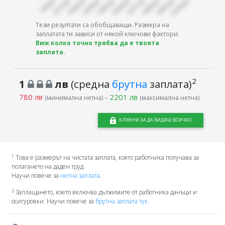
Тези резултати са обобщаващи. Размера на
заплатата ти зависи от някой ключови фактори.
Виж колко точно трябва да е твоята
заплата.
2
1
лв
(средна
брутна
заплата)
780 лв
-
2201 лв
(минимална нетна)
(максимална нетна)
КЛИКНИ ЗА ДА ВИДИШ ВСИЧКО
1
Това е размерът на чистата заплата, която работника получава за
полагането на даден труд.
Научи повече за
нетна заплата
.
2
Заплащането, което включва дължимите от работника данъци и
осигуровки. Научи повече за
брутна заплата тук.