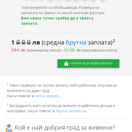
Тези резултати са обобщаващи. Размера на
заплатата ти зависи от някой ключови фактори.
Виж колко точно трябва да е твоята
заплата.
2
1
лв
(средна
брутна
заплата)
594 лв
-
3108 лв
(минимална нетна)
(максимална нетна)
КЛИКНИ ЗА ДА ВИДИШ ВСИЧКО
1
Това е размерът на чистата заплата, която работника получава за
полагането на даден труд.
Научи повече за
нетна заплата
.
2
Заплащането, което включва дължимите от работника данъци и
осигуровки. Научи повече за
брутна заплата тук.
Кой е най-добрия град за живеене?