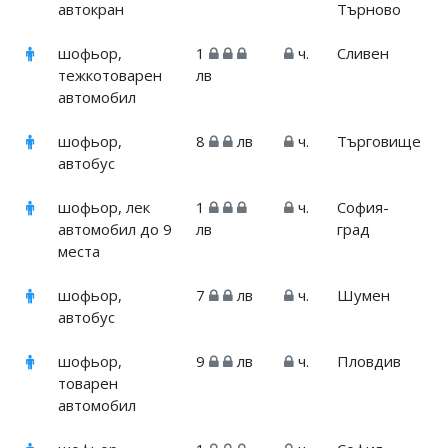
автокран
Търново
шофьор,
1
ч.
Сливен
тежкотоварен
лв
автомобил
шофьор,
8
лв
ч.
Търговище
автобус
шофьор, лек
1
ч.
София-
автомобил до 9
лв
град
места
шофьор,
7
лв
ч.
Шумен
автобус
шофьор,
9
лв
ч.
Пловдив
товарен
автомобил