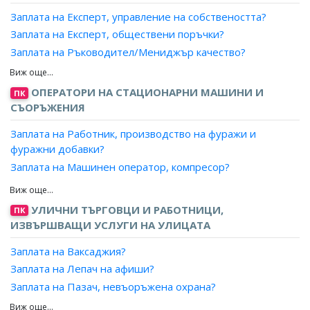
Заплата на Експерт, управление на собствеността?
Заплата на Експерт, обществени поръчки?
Заплата на Ръководител/Мениджър качество?
Заплата на Експерт лизинг?
Заплата на Мениджър, ключови клиенти?
ОПЕРАТОРИ НА СТАЦИОНАРНИ МАШИНИ И
ПК
Заплата на Експерт доставки, преработваща
СЪОРЪЖЕНИЯ
промишленост?
Заплата на Работник, производство на фуражи и
Заплата на Мениджър, проекти?
фуражни добавки?
Заплата на Експерт, продажби?
Заплата на Машинен оператор, компресор?
Заплата на Търговски пълномощник?
Заплата на Машинен оператор, помпена станция?
Заплата на Ръководител търговски екип?
Заплата на Машинен оператор, производство на фуражи
УЛИЧНИ ТЪРГОВЦИ И РАБОТНИЦИ,
Заплата на Експерт, стопанска дейност?
ПК
и фуражни добавки?
ИЗВЪРШВАЩИ УСЛУГИ НА УЛИЦАТА
Заплата на Експерт, бизнес развитие?
Заплата на Оператор, газокомпресорни агрегати?
Заплата на Експерт, капитално строителство?
Заплата на Ваксаджия?
Заплата на Помпиер, помпена/пречиствателна станция?
Заплата на Експерт, инженеринг?
Заплата на Лепач на афиши?
Заплата на Машинен оператор, дренажна система,
Заплата на Експерт, логистика?
канализация?
Заплата на Пазач, невъоръжена охрана?
Заплата на Експерт, търговия?
Заплата на Машинен оператор, електрическа
Заплата на Разпространител на безплатни вестници и