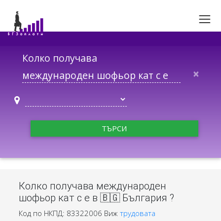
Колко получава
×
ТЪРСИ
Колко получава международен
шофьор кат c e в 🇧🇬 България ?
Код по НКПД: 83322006
Виж
трудовата