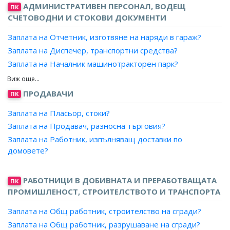
Заплата на Търговски пътник?
АДМИНИСТРАТИВЕН ПЕРСОНАЛ, ВОДЕЩ
ПК
Заплата на Консултант (промотьор), продажби?
СЧЕТОВОДНИ И СТОКОВИ ДОКУМЕНТИ
Заплата на Дистрибутор?
Заплата на Отчетник, изготвяне на наряди в гараж?
Заплата на Диспечер, транспортни средства?
Заплата на Началник машинотракторен парк?
Заплата на Началник парк, железници?
Заплата на Инспектор, железопътна транспортна
ПРОДАВАЧИ
ПК
служба?
Заплата на Пласьор, стоки?
Заплата на Инспектор, транспортна служба?
Заплата на Продавач, разносна търговия?
Заплата на Контрольор, автомобилен транспорт?
Заплата на Работник, изпълняващ доставки по
Заплата на Контрольор, влакове?
домовете?
Заплата на Контрольор, самолети?
Заплата на Контрольор, служба за въздушни превози и
услуги?
РАБОТНИЦИ В ДОБИВНАТА И ПРЕРАБОТВАЩАТА
ПК
ПРОМИШЛЕНОСТ, СТРОИТЕЛСТВОТО И ТРАНСПОРТА
Заплата на Контрольор, товаро-разтоварна дейност?
Заплата на Началник парк, автомобили?
Заплата на Общ работник, строителство на сгради?
Заплата на Началник парк в метрополитен?
Заплата на Общ работник, разрушаване на сгради?