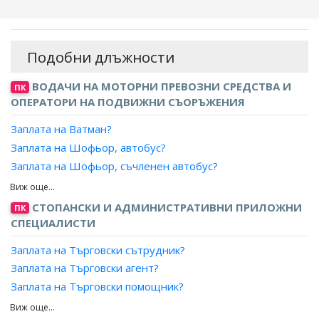
Подобни длъжности
ВОДАЧИ НА МОТОРНИ ПРЕВОЗНИ СРЕДСТВА И
ПК
ОПЕРАТОРИ НА ПОДВИЖНИ СЪОРЪЖЕНИЯ
Заплата на Ватман?
Заплата на Шофьор, автобус?
Заплата на Шофьор, съчленен автобус?
Заплата на Шофьор, съчленен тролейбус?
Заплата на Шофьор, тролейбус?
СТОПАНСКИ И АДМИНИСТРАТИВНИ ПРИЛОЖНИ
ПК
Заплата на Шофьор-инструктор?
СПЕЦИАЛИСТИ
Заплата на Шофьор, самолетообслужваща техника?
Заплата на Търговски сътрудник?
Заплата на Търговски агент?
Заплата на Търговски помощник?
Заплата на Търговски представител?