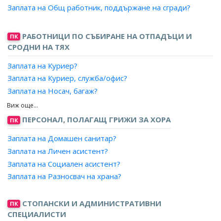
Заплата на Оператор, наземно обслужване?
Заплата на Общ работник, поддържане на сгради?
Заплата на Влаков диспечер?
Заплата на Организатор, автомобилен транспорт?
РАБОТНИЦИ ПО СЪБИРАНЕ НА ОТПАДЪЦИ И
ПК
СРОДНИ НА ТЯХ
Заплата на Куриер?
Заплата на Куриер, служба/офис?
Заплата на Носач, багаж?
Заплата на Общ работник, музей?
Заплата на Придружител, асансьор?
ПЕРСОНАЛ, ПОЛАГАЩ ГРИЖИ ЗА ХОРА
ПК
Заплата на Раздавач, доставчик (ръчно)?
Заплата на Домашен санитар?
Заплата на Разносвач?
Заплата на Личен асистент?
Заплата на Разпределител, печата?
Заплата на Социален асистент?
Заплата на Портиер?
Заплата на Разносвач на храна?
СТОПАНСКИ И АДМИНИСТРАТИВНИ
ПК
СПЕЦИАЛИСТИ