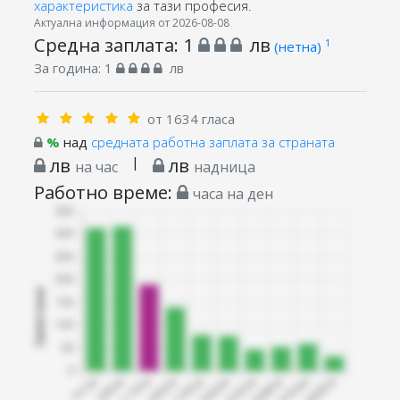
характеристика
за тази професия.
Актуална информация от 2026-08-08
Средна заплата:
1
лв
1
(нетна)
За година:
1
лв
от 1634 гласа
%
над
средната работна заплата за страната
лв
|
лв
на час
надница
Работно време:
часа на ден
Запитани