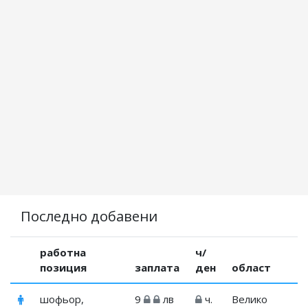
Последно добавени
работна
ч/
позиция
заплата
ден
област
шофьор,
9
лв
ч.
Велико