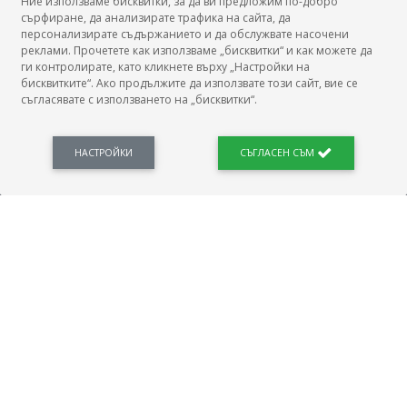
Ние използваме бисквитки, за да ви предложим по-добро
сърфиране, да анализирате трафика на сайта, да
БГ Заплати
персонализирате съдържанието и да обслужвате насочени
реклами. Прочетете как използваме „бисквитки“ и как можете да
ги контролирате, като кликнете върху „Настройки на
бисквитките“. Ако продължите да използвате този сайт, вие се
съгласявате с използването на „бисквитки“.
БГ Заплати е мястото, където можеш да видиш реалното възнаграждение за твоята
професия, да намериш отговори свързани с работното ти място и пазара на труда.
Новини, законови нормативи, кариерно ориентиране. Списък на всички
професии и трудови характеристики. Минимален облагаем доход. Калкулатор
НАСТРОЙКИ
СЪГЛАСЕН СЪМ
заплата бруто-нето / нето-бруто. Статистики, развитие на пазара на труда.
ПОЛЕЗНО
Автобиографията
Важно преди интервю за работа
Коя заплата наричаме нетна?
МОД
ГРАДОВЕ