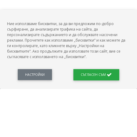
Ние използваме бисквитки, за да ви предложим по-добро
сърфиране, да анализирате трафика на сайта, да
БГ Заплати
персонализирате съдържанието и да обслужвате насочени
реклами. Прочетете как използваме „бисквитки“ и как можете да
ги контролирате, като кликнете върху „Настройки на
бисквитките“. Ако продължите да използвате този сайт, вие се
съгласявате с използването на „бисквитки“.
БГ Заплати е мястото, където можеш да видиш реалното възнаграждение за твоята
професия, да намериш отговори свързани с работното ти място и пазара на труда.
Новини, законови нормативи, кариерно ориентиране. Списък на всички
професии и трудови характеристики. Минимален облагаем доход. Калкулатор
НАСТРОЙКИ
СЪГЛАСЕН СЪМ
заплата бруто-нето / нето-бруто. Статистики, развитие на пазара на труда.
ПОЛЕЗНО
Автобиографията
Важно преди интервю за работа
Коя заплата наричаме нетна?
МОД