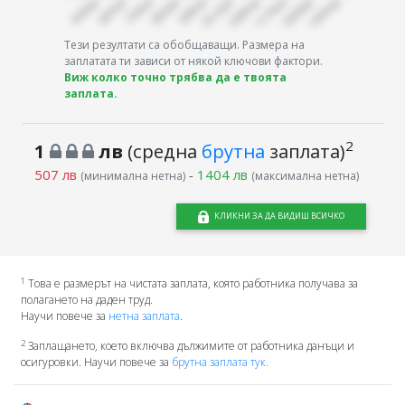
Тези резултати са обобщаващи. Размера на
заплатата ти зависи от някой ключови фактори.
Виж колко точно трябва да е твоята
заплата.
2
1
лв
(средна
брутна
заплата)
507 лв
-
1404 лв
(минимална нетна)
(максимална нетна)
КЛИКНИ ЗА ДА ВИДИШ ВСИЧКО
1
Това е размерът на чистата заплата, която работника получава за
полагането на даден труд.
Научи повече за
нетна заплата
.
2
Заплащането, което включва дължимите от работника данъци и
осигуровки. Научи повече за
брутна заплата тук.