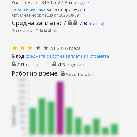
Код по НКПД: 81892022
Виж
трудовата
характеристика
за тази професия.
Актуална информация от 2026-08-09
Средна заплата:
7
лв
1
(нетна)
За година:
9
лв
от 2316 гласа
под
средната работна заплата за страната
лв
|
лв
на час
надница
Работно време:
часа на ден
Запитани