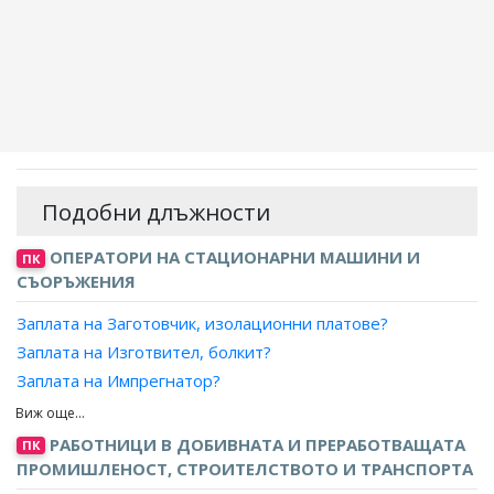
Подобни длъжности
ОПЕРАТОРИ НА СТАЦИОНАРНИ МАШИНИ И
ПК
СЪОРЪЖЕНИЯ
Заплата на Заготовчик, изолационни платове?
Заплата на Изготвител, болкит?
Заплата на Импрегнатор?
Заплата на Машинен оператор, биене на каучук?
Заплата на Машинен оператор, вулканизиране на
РАБОТНИЦИ В ДОБИВНАТА И ПРЕРАБОТВАЩАТА
ПК
автомобилни гуми и др.?
ПРОМИШЛЕНОСТ, СТРОИТЕЛСТВОТО И ТРАНСПОРТА
Заплата на Машинен оператор, вулканизиране на