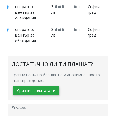
оператор,
3
ч.
София-
център за
лв
град
обаждания
оператор,
3
ч.
София-
център за
лв
град
обаждания
ДОСТАТЪЧНО ЛИ ТИ ПЛАЩАТ?
Сравни напълно безплатно и анонимно твоето
възнаграждение.
Сравни заплатата си
Реклами