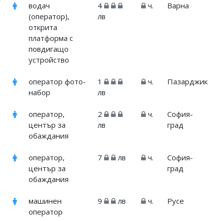
водач
4
ч.
Варна
(оператор),
лв
открита
платформа с
повдигащо
устройство
оператор фото-
1
ч.
Пазарджик
набор
лв
оператор,
2
ч.
София-
център за
лв
град
обаждания
оператор,
7
лв
ч.
София-
център за
град
обаждания
машинен
9
лв
ч.
Русе
оператор