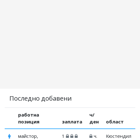
Последно добавени
работна
ч/
позиция
заплата
ден
област
майстор,
1
ч.
Кюстендил