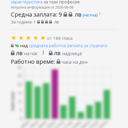
характеристика
за тази професия.
Актуална информация от 2026-08-08
Средна заплата:
9
лв
1
(нетна)
За година:
1
лв
от 186 гласа
%
над
средната работна заплата за страната
лв
|
лв
на час
надница
Работно време:
часа на ден
Запитани