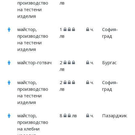
производство
лв
на тестени
изделия
майстор,
1
ч.
София-
производство
лв
град
на тестени
изделия
майстор-готвач
2
ч.
Бургас
лв
майстор,
2
ч.
София-
производство
лв
град
на тестени
изделия
майстор,
8
лв
ч.
Пазарджик
производство
на хлебни