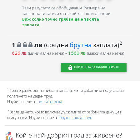
Тези резултати са обобщаващи. Размера на
заплатата ти зависи от някой ключови фактори.
Виж колко точно трябва да е твоята
заплата.
2
1
лв
(средна
брутна
заплата)
626 лв
-
1560 лв
(минимална нетна)
(максимална нетна)
КЛИКНИ ЗА ДА ВИДИШ ВСИЧКО
1
Това е размерът на чистата заплата, която работника получава за
полагането на даден труд.
Научи повече за
нетна заплата
.
2
Заплащането, което включва дължимите от работника данъци и
осигуровки. Научи повече за
брутна заплата тук.
Кой е най-добрия град за живеене?