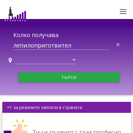
Колко получава
×
ТЪРСИ
+1 за реалните заплати в страната
Ти си първият с тази професия