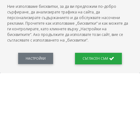
Ние използваме бисквитки, за да ви предложим по-добро
сърфиране, да анализирате трафика на сайта, да
БГ Заплати
персонализирате съдържанието и да обслужвате насочени
реклами. Прочетете как използваме „бисквитки“ и как можете да
ги контролирате, като кликнете върху „Настройки на
бисквитките“. Ако продължите да използвате този сайт, вие се
съгласявате с използването на „бисквитки“.
БГ Заплати е мястото, където можеш да видиш реалното възнаграждение за твоята
професия, да намериш отговори свързани с работното ти място и пазара на труда.
Новини, законови нормативи, кариерно ориентиране. Списък на всички
професии и трудови характеристики. Минимален облагаем доход. Калкулатор
НАСТРОЙКИ
СЪГЛАСЕН СЪМ
заплата бруто-нето / нето-бруто. Статистики, развитие на пазара на труда.
ПОЛЕЗНО
Автобиографията
Важно преди интервю за работа
Коя заплата наричаме нетна?
МОД