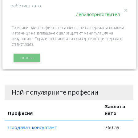
работиш като:
×
Този запис минава филтър за изчистване на нереални позиции
и граници на заплащане с цел защита от манипулация на
резултатите. Поради това записа ти няма да се отрази веднага в
статистиката.
ЗАПАЗИ
Най-популярните професии
Заплата
Професия
нето
Продавач-консултант
760 лв