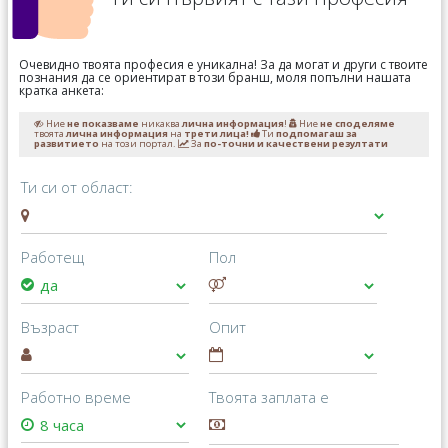
Очевидно твоята професия е уникална! За да могат и други с твоите
познания да се ориентират в този бранш, моля попълни нашата
кратка анкета:
Ние
не показваме
никаква
лична информация
!
Ние
не споделяме
твоята
лична информация
на
трети лица!
Ти
подпомагаш за
развитието
на този портал.
За
по-точни и качествени резултати
Ти си от област:
Работещ
Пол
Възраст
Опит
Работно време
Твоята заплата е