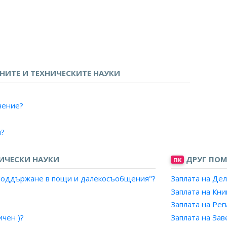
би?
ИТЕ И ТЕХНИЧЕСКИТЕ НАУКИ
чение?
ов контрол?
я?
ътрешния одит в публичния сектор?
ИЧЕСКИ НАУКИ
ДРУГ ПОМ
ПК
и поддържане в пощи и далекосъобщения"?
Заплата на Де
ция?
Заплата на Кн
Заплата на Рег
ти?
чен )?
Заплата на За
и?