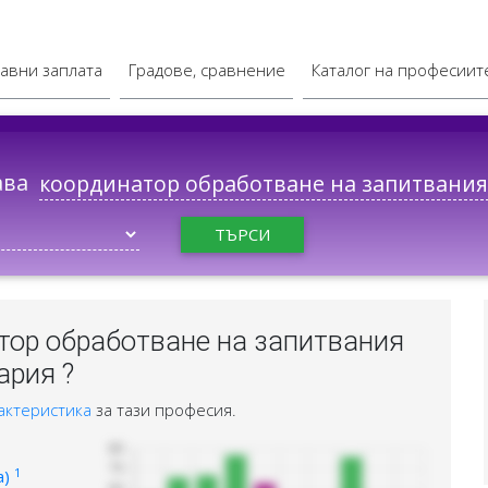
авни заплата
Градове, сравнение
Каталог на професиит
ава
ТЪРСИ
тор обработване на запитвания
ария ?
актеристика
за тази професия.
1
а)