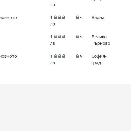
лв
сновното
1
ч.
Варна
лв
1
ч.
Велико
лв
Търново
сновното
1
ч.
София-
лв
град