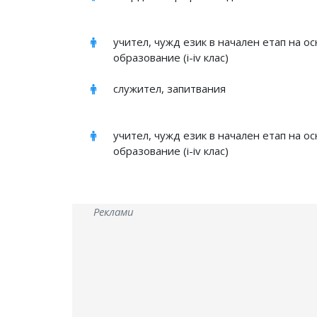
учител, чужд език в начален етап на о
образование (i-iv клас)
служител, запитвания
учител, чужд език в начален етап на о
образование (i-iv клас)
Реклами