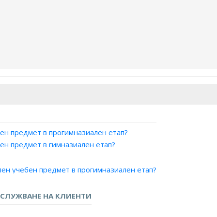
ен предмет в прогимназиален етап?
ен предмет в гимназиален етап?
лен учебен предмет в прогимназиален етап?
ен учебен предмет в гимназиален етап?
ка?
СЛУЖВАНЕ НА КЛИЕНТИ
лен етап?