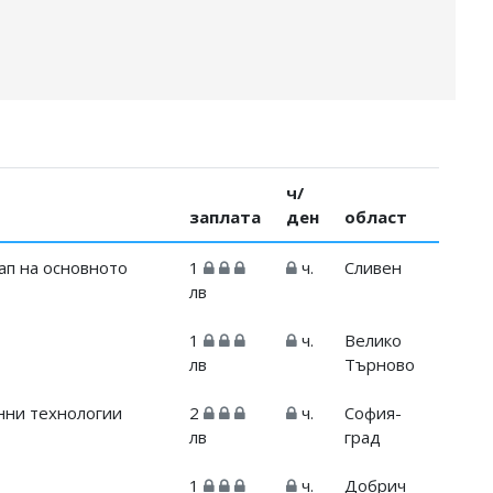
ч/
заплата
ден
област
ап на основното
1
ч.
Сливен
лв
1
ч.
Велико
лв
Търново
нни технологии
2
ч.
София-
лв
град
1
ч.
Добрич