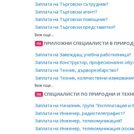
Заплата на Търговски сътрудник?
Заплата на Счетоводител?
Заплата на Търговски агент?
Заплата на Одитор?
Заплата на Търговски помощник?
Заплата на Асистент одитор?
Заплата на Търговски представител?
Заплата на Старши помощник одитор?
Заплата на Търговски пътник?
Заплата на Вътрешен одитор?
Заплата на Консултант (промотьор), продаж
ПРИЛОЖНИ СПЕЦИАЛИСТИ В ПРИРОДН
ПК
Заплата на Ревизор?
Заплата на Дистрибутор?
Заплата на Финансов контрольор?
Заплата на Завеждащ учебна работилница?
Заплата на Синдик?
Заплата на Конструктор, професионално обу
Заплата на Ликвидатор?
Заплата на Техник, дърворезбарство?
Заплата на Старши банков служител, финанс
Заплата на Техник, количествени измервани
Заплата на Одитор по чл. 45 от Закона за в
Заплата на Техник, мебелно производство?
Заплата на Техник, медицинска техника?
СПЕЦИАЛИСТИ ПО ПРИРОДНИ И ТЕХН
ПК
Заплата на Техник, робот?
Заплата на Началник, група "Експлоатация 
Заплата на Техник, подвижна пощенска стан
Заплата на Инженер, радиотелеграфист?
Заплата на Техник, продукция?
Заплата на Инженер, телекомуникация?
Заплата на Техник, производствени резулта
Заплата на Инженер, телекомуникация (косми
Заплата на Техник, производствени структур