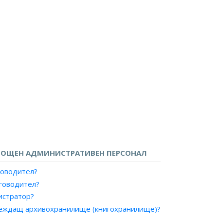
ОЩЕН АДМИНИСТРАТИВЕН ПЕРСОНАЛ
ловодител?
иговодител?
истратор?
веждащ архивохранилище (книгохранилище)?