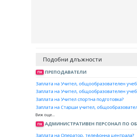
Подобни длъжности
ПРЕПОДАВАТЕЛИ
ПК
Заплата на Учител, общообразователен учеб
Заплата на Учител, общообразователен учеб
Заплата на Учител спортна подготовка?
Заплата на Старши учител, общообразовате
Заплата на Старши учител, общообразовател
Заплата на Старши учител спортна подготов
АДМИНИСТРАТИВЕН ПЕРСОНАЛ ПО ОБ
ПК
Заплата на Учител по религия в прогимназиа
Заплата на Оператор, телефонна централа?