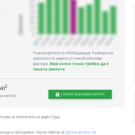
Запитани
Тези резултати са обобщаващи. Размера на
заплатата ти зависи от някой ключови
фактори.
Виж колко точно трябва да е
твоята заплата.
2
а)
КЛИКНИ ЗА ДА ВИДИШ ВСИЧКО
а нетна)
лучава за полагането на даден труд.
анъци и осигуровки. Научи повече за
брутна заплата тук.