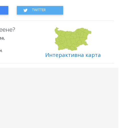
еене?
ва,
и.
Интерактивна карта