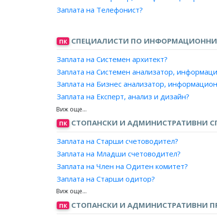
Заплата на Учител по религия в гимназиален 
Заплата на Телефонист?
Заплата на Старши учител по религия в прог
Заплата на Старши учител по религия в гимн
Заплата на Главен учител, общообразовател
СПЕЦИАЛИСТИ ПО ИНФОРМАЦИОННИ
ПК
Заплата на Главен учител, общообразовател
Заплата на Системен архитект?
Заплата на Главен учител спортна подготовк
Заплата на Системен анализатор, информац
Заплата на Главен учител по религия в прог
Заплата на Бизнес анализатор, информацио
Заплата на Главен учител по религия в гимна
Заплата на Експерт, анализ и дизайн?
Заплата на Проектант, информационни сист
Заплата на Бизнес консултант, информацион
СТОПАНСКИ И АДМИНИСТРАТИВНИ С
ПК
Заплата на Анализатор, САП?
Заплата на Старши счетоводител?
Заплата на Консултант, САП?
Заплата на Младши счетоводител?
Заплата на Научен работник, компютърни на
Заплата на Член на Одитен комитет?
Заплата на Администратор, САП, бизнес ана
Заплата на Старши одитор?
Заплата на Дипломиран експерт счетоводите
Заплата на Главен счетоводител?
СТОПАНСКИ И АДМИНИСТРАТИВНИ 
ПК
Заплата на Заместник главен счетоводител?