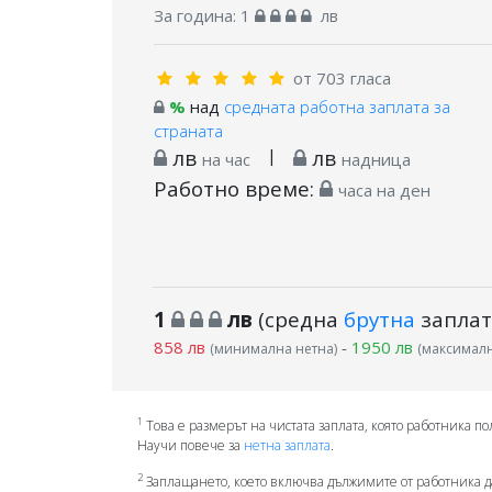
За година:
1
лв
от 703 гласа
%
над
средната работна заплата за
страната
лв
|
лв
на час
надница
Работно време:
часа на ден
1
лв
(средна
брутна
заплат
858 лв
-
1950 лв
(минимална нетна)
(максималн
1
Това е размерът на чистата заплата, която работника по
Научи повече за
нетна заплата
.
2
Заплащането, което включва дължимите от работника д