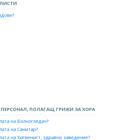
АЛИСТИ
ндове?
?
ПЕРСОНАЛ, ПОЛАГАЩ ГРИЖИ ЗА ХОРА
лата на Болногледач?
лата на Санитар?
лата на Хигиенист, здравно заведение?