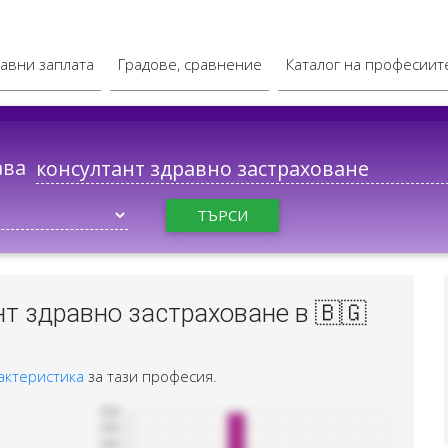
авни заплата
Градове, сравнение
Каталог на професиит
ава
ТЪРСИ
т здравно застраховане в 🇧🇬
актеристика
за тази професия.