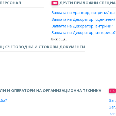
ПЕРСОНАЛ
ДРУГИ ПРИЛОЖНИ СПЕЦИ
ПК
Заплата на Аранжор, витрини/ща
Заплата на Декоратор, сценичен?
Заплата на Декоратор, витрини?
Заплата на Декоратор, интериор?
Заплата на Интериорен дизайнер
ифицирана информация?
Заплата на Сценичен дизайнер?
ЕЩ СЧЕТОВОДНИ И СТОКОВИ ДОКУМЕНТИ
сти?
и материали?
И И ОПЕРАТОРИ НА ОРГАНИЗАЦИОННА ТЕХНИКА
ПК
жба?
Зап
Зап
та на товарите?
Зап