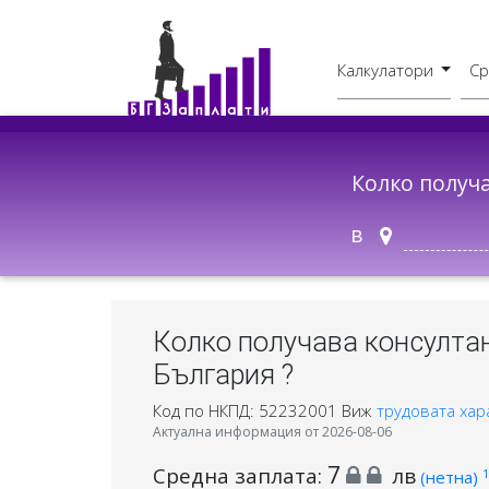
Калкулатори
Ср
Бруто - Нето
В друг град
Колко получ
в
Колко получава консултан
България ?
Код по НКПД: 52232001
Виж
трудовата хар
Актуална информация от 2026-08-06
7
Средна заплата:
лв
1
(нетна)