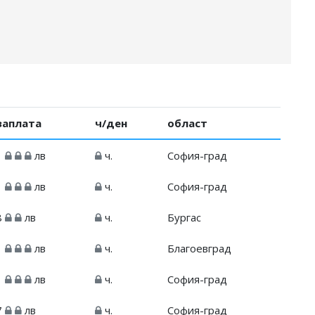
заплата
ч/ден
област
1
лв
ч.
София-град
1
лв
ч.
София-град
8
лв
ч.
Бургас
1
лв
ч.
Благоевград
1
лв
ч.
София-град
7
лв
ч.
София-град