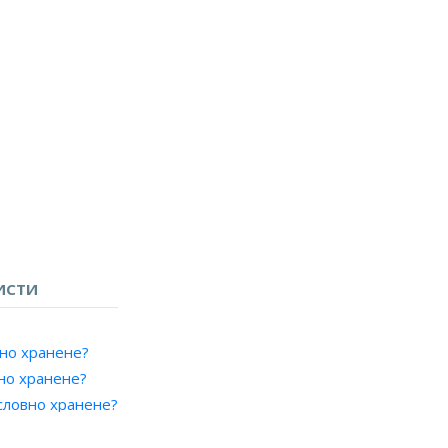
ИСТИ
чно хранене?
чно хранене?
словно хранене?