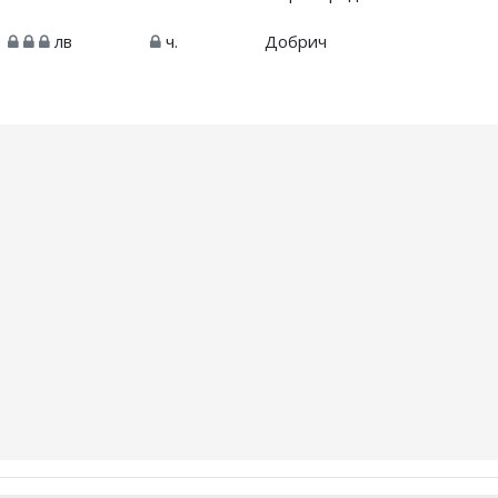
1
лв
ч.
Добрич