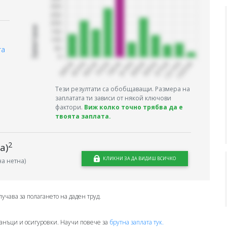
Запитани
та
Тези резултати са обобщаващи. Размера на
заплатата ти зависи от някой ключови
фактори.
Виж колко точно трябва да е
твоята заплата.
2
а)
КЛИКНИ ЗА ДА ВИДИШ ВСИЧКО
а нетна)
лучава за полагането на даден труд.
анъци и осигуровки. Научи повече за
брутна заплата тук.