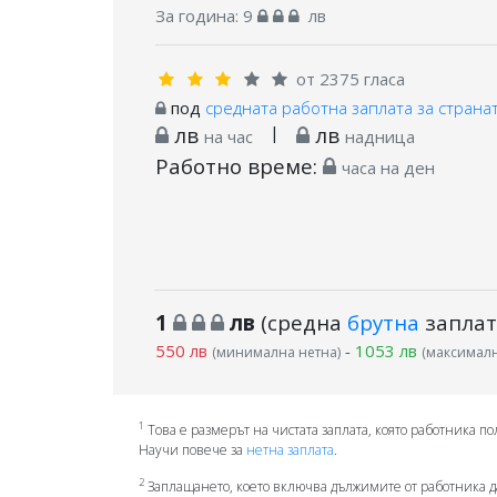
За година:
9
лв
от 2375 гласа
под
средната работна заплата за страна
лв
|
лв
на час
надница
Работно време:
часа на ден
1
лв
(средна
брутна
заплат
550 лв
-
1053 лв
(минимална нетна)
(максималн
1
Това е размерът на чистата заплата, която работника по
Научи повече за
нетна заплата
.
2
Заплащането, което включва дължимите от работника д