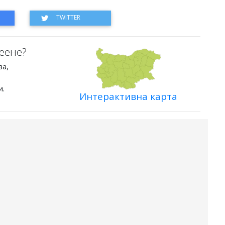
еене?
ва,
и.
Интерактивна карта