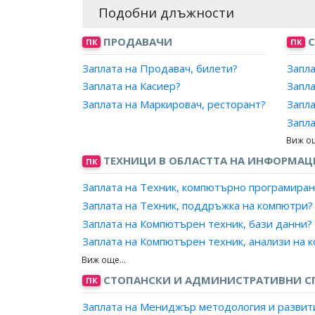
Подобни длъжности
ПРОДАВАЧИ
С
ПК
ПК
Заплата на Продавач, билети?
Запла
Заплата на Касиер?
Запла
Заплата на Маркировач, ресторант?
Запла
Запла
Запла
Запла
ТЕХНИЦИ В ОБЛАСТТА НА ИНФОРМА
ПК
Запла
Заплата на Техник, компютърно програмиран
Запла
Заплата на Техник, поддръжка на компютри?
Запла
Заплата на Компютърен техник, бази данни?
Запла
Заплата на Компютърен техник, анализи на 
Запла
Заплата на Компютърен аналитик, поддръжк
Запла
Заплата на Консултант, поддръжка на инфо
СТОПАНСКИ И АДМИНИСТРАТИВНИ С
ПК
Запла
Заплата на Консултант, поддръжка на софту
Запл
Заплата на Мениджър методология и развит
Заплата на Оператор, инсталиране софтуер?