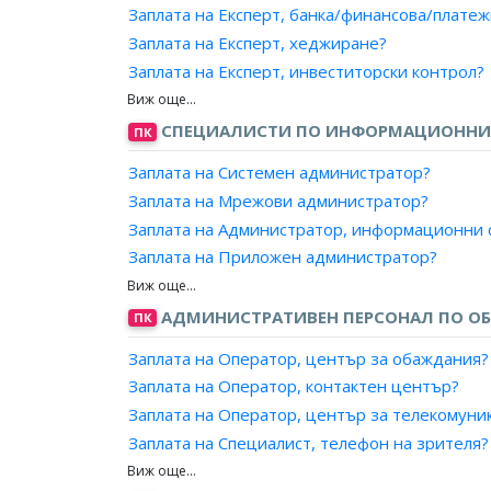
Запла
Заплата на Експерт, банка/финансова/плате
Заплата на Оператор, подпомагане на потре
Запла
Заплата на Експерт, хеджиране?
Заплата на Специалист, интернет поддръжка
Запла
Заплата на Експерт, инвеститорски контрол?
Заплата на Специалист, поддръжка приложе
Запла
Заплата на Инвестиционен консултант?
Заплата на Приемчик в сервизен отдел?
Запла
Заплата на Експерт, имуществено планиране
СПЕЦИАЛИСТИ ПО ИНФОРМАЦИОННИ
ПК
Запла
Заплата на Експерт, финансово планиране?
Заплата на Системен администратор?
Запла
Заплата на Експерт, застраховане?
Заплата на Мрежови администратор?
Запла
Заплата на Данъчен консултант?
Заплата на Администратор, информационни 
Запла
Заплата на Преговарящ, управление на прос
Заплата на Приложен администратор?
Запла
Заплата на Преговарящ, управление на взем
Заплата на Администратор, компютърни сис
Заплата на Консултант, администриране на 
АДМИНИСТРАТИВЕН ПЕРСОНАЛ ПО ОБ
ПК
Заплата на Мениджър, администриране на с
Заплата на Оператор, център за обаждания?
Заплата на Експерт, администриране на сист
Заплата на Оператор, контактен център?
Заплата на Специалист, компютърни мрежи и
Заплата на Оператор, център за телекомуни
Заплата на Специалист, телефон на зрителя?
Заплата на Информатор, пътническо обслуж