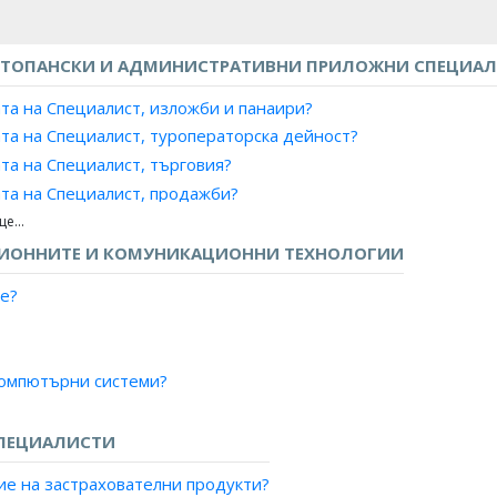
ТОПАНСКИ И АДМИНИСТРАТИВНИ ПРИЛОЖНИ СПЕЦИА
та на Специалист, изложби и панаири?
та на Специалист, туроператорска дейност?
та на Специалист, търговия?
та на Специалист, продажби?
та на Специалист, маркетинг и реклама?
та на Рекламен агент?
ЦИОННИТЕ И КОМУНИКАЦИОННИ ТЕХНОЛОГИИ
та на Аукционер, провеждане на търгове?
е?
та на Агент, литературен?
та на Агент, музикални представления?
та на Агент, спорт?
компютърни системи?
та на Агент, театрален?
а на софтуер?
та на Представител, бизнес услуги?
рмационни технологии?
ПЕЦИАЛИСТИ
та на Продавач, бизнес услуги?
ер?
ата на Отговорник телефонни продажби?
ие на застрахователни продукти?