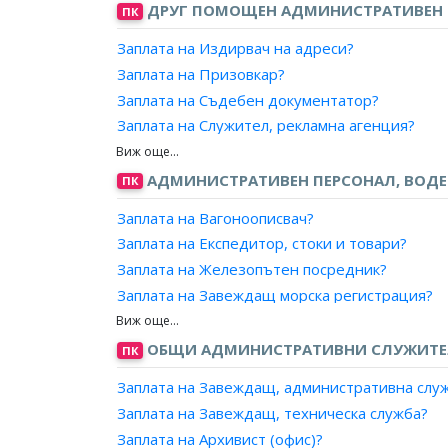
ДРУГ ПОМОЩЕН АДМИНИСТРАТИВЕН 
ПК
Заплата на Издирвач на адреси?
Заплата на Призовкар?
Заплата на Съдебен документатор?
Заплата на Служител, рекламна агенция?
Заплата на Служител, публикации?
Заплата на Завеждащ регистратура за клас
АДМИНИСТРАТИВЕН ПЕРСОНАЛ, ВОД
ПК
Заплата на Отговорник, спомагателни дейно
Заплата на Вагоноописвач?
Заплата на Завеждащ, секретна картотека?
Заплата на Експедитор, стоки и товари?
Заплата на Изпълнител?
Заплата на Железопътен посредник?
Заплата на Координатор, дейности?
Заплата на Завеждащ морска регистрация?
Заплата на Отчетник?
Заплата на Измерител, горивни и строителн
Заплата на Инспектор, салон?
Заплата на Кантарджия?
ОБЩИ АДМИНИСТРАТИВНИ СЛУЖИТЕЛ
ПК
Заплата на Контрольор, запаси?
Заплата на Завеждащ, административна слу
Заплата на Магазинер?
Заплата на Завеждащ, техническа служба?
Заплата на Оператор, определяне на маршру
Заплата на Архивист (офис)?