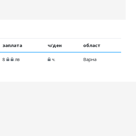
заплата
ч/ден
област
8
лв
ч.
Варна