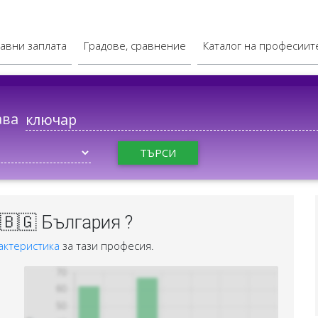
авни заплата
Градове, сравнение
Каталог на професиит
ава
ТЪРСИ
🇧🇬 България ?
актеристика
за тази професия.