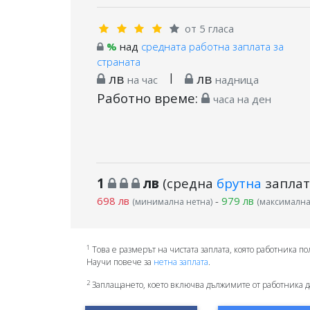
от 5 гласа
%
над
средната работна заплата за
страната
лв
|
лв
на час
надница
Работно време:
часа на ден
1
лв
(средна
брутна
заплат
698 лв
-
979 лв
(минимална нетна)
(максимална
1
Това е размерът на чистата заплата, която работника по
Научи повече за
нетна заплата
.
2
Заплащането, което включва дължимите от работника д