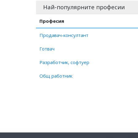
Заплата на Матричар?
Най-популярните професии
Заплата на Матричар, катодни основи?
Заплата на Моделчик, метални отливки?
Професия
Заплата на Шлосер?
Продавач-консултант
Заплата на Гравьор, метал?
Готвач
Разработчик, софтуер
Общ работник