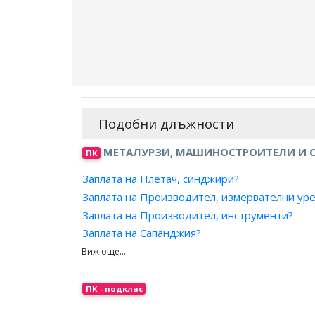
Подобни длъжности
МЕТАЛУРЗИ, МАШИНОСТРОИТЕЛИ И С
ПК
Заплата на Плетач, синджири?
Заплата на Производител, измервателни ур
Заплата на Производител, инструменти?
Заплата на Сапанджия?
Заплата на Шлосер, корабен?
Заплата на Ключар?
Заплата на Инструменталчик?
ПК - подклас
Заплата на Майстор, оръжия?