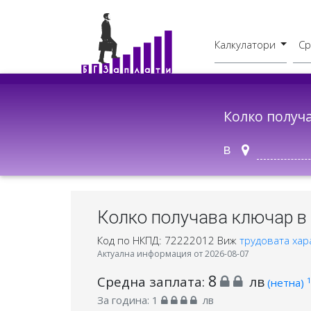
Калкулатори
Ср
Бруто - Нето
В друг град
Колко получ
в
Колко получава ключар в 
Код по НКПД: 72222012
Виж
трудовата хар
Актуална информация от 2026-08-07
8
Средна заплата:
лв
1
(нетна)
За година:
1
лв