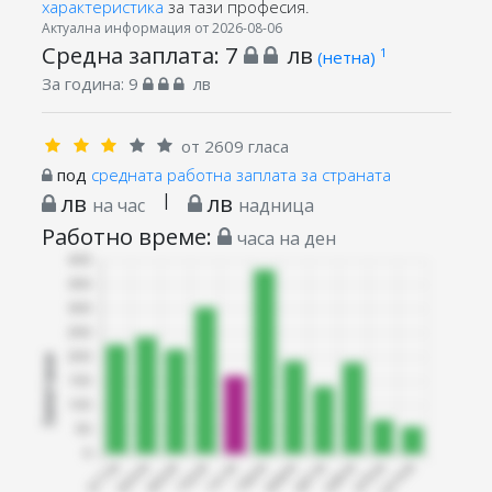
характеристика
за тази професия.
Актуална информация от 2026-08-06
Средна заплата:
7
лв
1
(нетна)
За година:
9
лв
от 2609 гласа
под
средната работна заплата за страната
лв
|
лв
на час
надница
Работно време:
часа на ден
Запитани