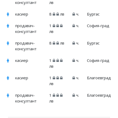
консултант
лв
касиер
8
лв
ч.
Бургас
продавач-
1
ч.
София-град
консултант
лв
продавач-
8
лв
ч.
Бургас
консултант
касиер
1
ч.
София-град
лв
касиер
1
ч.
Благоевград
лв
продавач-
1
ч.
Благоевград
консултант
лв