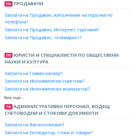
ПРОДАВАЧИ
ПК
Заплата на Продавач, изпълнение на поръчки по
телефона?
Заплата на Продавач, Интернет търговия?
Заплата на Продавач, телемаркет?
ЮРИСТИ И СПЕЦИАЛИСТИ ПО ОБЩЕСТВЕНИ
ПК
НАУКИ И КУЛТУРА
Заплата на Главен касиер?
Заплата на Икономически съветник?
Заплата на Икономически анализатор?
Заплата на Специалист, иконометрия?
Заплата на Икономист, банково дело?
АДМИНИСТРАТИВЕН ПЕРСОНАЛ, ВОДЕЩ
ПК
Заплата на Икономист, външна търговия?
СЧЕТОВОДНИ И СТОКОВИ ДОКУМЕНТИ
Заплата на Икономист, данъчно облагане?
Заплата на Вагоноописвач?
Заплата на Икономист, доходи и жизнен стандарт?
Заплата на Експедитор, стоки и товари?
Заплата на Икономист, иконометрия?