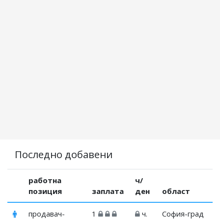
Последно добавени
работна
ч/
позиция
заплата
ден
област
продавач-
1
ч.
София-град