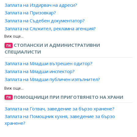
Заплата на Аранжьор, цветя?
Заплата на Издирвач на адреси?
Служител, обслужване на клиенти във финансова/
Заплата на Работник, радиационен контрол и
платежна институция?
Заплата на Призовкар?
дезактивация?
Заплата на Съдебен документатор?
Заплата на Работници по поддръжка и ремонт на
Заплата на Служител, рекламна агенция?
железопътните съоръжения в тунел на метрополитен?
Заплата на Служител, публикации?
Заплата на Работници по поддръжка и ремонт на
Заплата на Завеждащ регистратура за класифицирана
СТОПАНСКИ И АДМИНИСТРАТИВНИ
ПК
инженерните съоръжения в тунел на метрополитен?
информация?
СПЕЦИАЛИСТИ
Заплата на Работник по ремонт на въоръжението?
Заплата на Отговорник, спомагателни дейности?
Заплата на Младши вътрешен одитор?
Заплата на Завеждащ, секретна картотека?
Заплата на Младши инспектор?
Заплата на Изпълнител?
Заплата на Младши публичен изпълнител?
Заплата на Координатор, дейности?
Заплата на Старши експерт, кметство?
Заплата на Отчетник?
Заплата на Младши експерт, кметство?
ПОМОЩНИЦИ ПРИ ПРИГОТВЯНЕТО НА ХРАНИ
ПК
Заплата на Инспектор, салон?
Заплата на Младши експерт?
Заплата на Готвач, заведение за бързо хранене?
Заплата на Изследовател?
Заплата на Помощник кухня, заведение за бързо
Заплата на Мениджър корпоративен център, банка/
хранене?
финансова/платежна институция?
Заплата на Областен мениджър, банка/финансова/