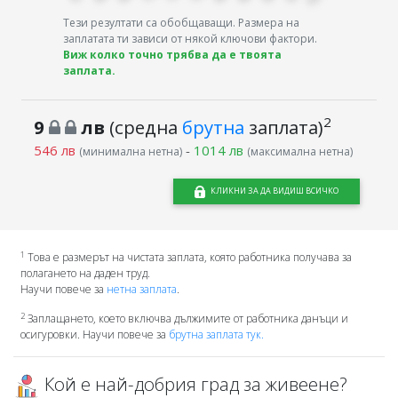
Тези резултати са обобщаващи. Размера на
заплатата ти зависи от някой ключови фактори.
Виж колко точно трябва да е твоята
заплата.
2
9
лв
(средна
брутна
заплата)
546 лв
-
1014 лв
(минимална нетна)
(максимална нетна)
КЛИКНИ ЗА ДА ВИДИШ ВСИЧКО
1
Това е размерът на чистата заплата, която работника получава за
полагането на даден труд.
Научи повече за
нетна заплата
.
2
Заплащането, което включва дължимите от работника данъци и
осигуровки. Научи повече за
брутна заплата тук.
Кой е най-добрия град за живеене?