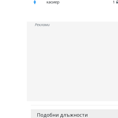
касиер
1
Реклами
Подобни длъжности