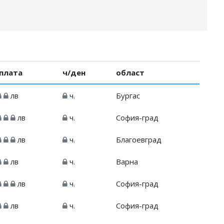
плата
ч/ден
област
лв
ч.
Бургас
лв
ч.
София-град
лв
ч.
Благоевград
лв
ч.
Варна
лв
ч.
София-град
лв
ч.
София-град