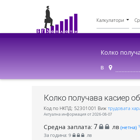
Калкулатори
Ср
Бруто - Нето
В друг град
Колко получ
в
Колко получава касиер об
Код по НКПД: 52301001
Виж
трудовата хар
Актуална информация от 2026-08-07
7
Средна заплата:
лв
1
(нетна)
За година:
9
лв