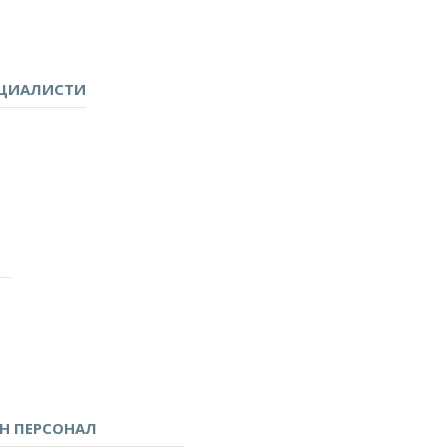
ЕЦИАЛИСТИ
латежна институция?
Н ПЕРСОНАЛ