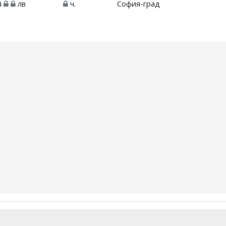
лв
ч.
София-град