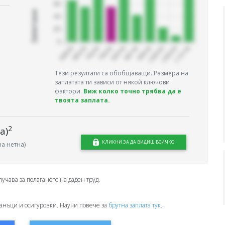
Запитани
Тези резултати са обобщаващи. Размера на
заплатата ти зависи от някой ключови
фактори.
Виж колко точно трябва да е
твоята заплата.
2
а)
КЛИКНИ ЗА ДА ВИДИШ ВСИЧКО
а нетна)
лучава за полагането на даден труд.
анъци и осигуровки. Научи повече за
брутна заплата тук.