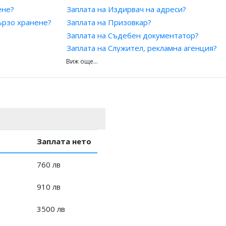
ене?
Заплата на Издирвач на адреси?
 банка/финансова/платежна институция?
ързо хранене?
Заплата на Призовкар?
нсова/платежна институция?
Заплата на Съдебен документатор?
 и здраве?
Заплата на Служител, рекламна агенция?
ктура на организация на работниците и служителите?
Заплата на Служител, публикации?
Заплата на Завеждащ регистратура за кл
 служител?
Заплата на Отговорник, спомагателни дей
л?
Заплата на Завеждащ, секретна картотека
орба с трафика на хора?
Заплата на Изпълнител?
Заплата на Координатор, дейности?
я?
Заплата на Отчетник?
Заплата нето
Заплата на Инспектор, салон?
760 лв
ичество?
910 лв
пейски проекти и програми?
3500 лв
йон?