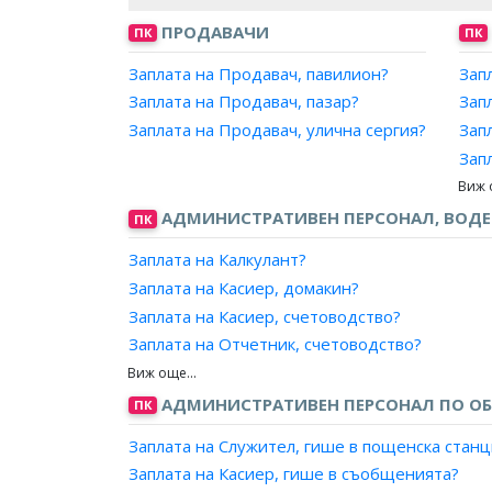
ПРОДАВАЧИ
ПК
ПК
Заплата на Продавач, павилион?
Зап
Заплата на Продавач, пазар?
Зап
Заплата на Продавач, улична сергия?
Зап
Зап
Зап
Зап
АДМИНИСТРАТИВЕН ПЕРСОНАЛ, ВОД
ПК
Зап
Заплата на Калкулант?
Зап
Заплата на Касиер, домакин?
Зап
Заплата на Касиер, счетоводство?
Зап
Заплата на Отчетник, счетоводство?
Зап
Заплата на Фактурист?
Зап
Заплата на Специалист, контрол разходи?
АДМИНИСТРАТИВЕН ПЕРСОНАЛ ПО ОБ
ПК
Зап
Заплата на Специалист, контрол приходи?
Зап
Заплата на Служител, гише в пощенска станц
Зап
Заплата на Касиер, гише в съобщенията?