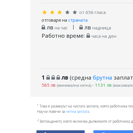
от 656 гласа
отговаря на
страната
лв
|
лв
на час
надница
Работно време:
часа на ден
1
лв
(средна
брутна
заплат
585 лв
-
1131 лв
(минимална нетна)
(максималн
1
Това е размерът на чистата заплата, която работника по
Научи повече за
нетна заплата
.
2
Заплащането, което включва дължимите от работника д