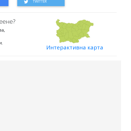
еене?
ва,
и.
Интерактивна карта