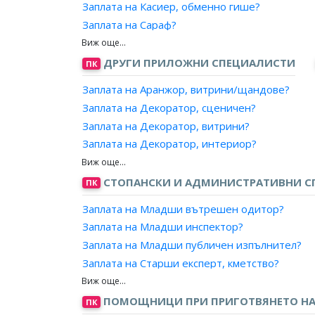
Зап
Заплата на Касиер, обменно гише?
Зап
Заплата на Сараф?
Зап
Заплата на Старши банков служител, главен 
Зап
Заплата на Банков служител, пазител ценнос
ДРУГИ ПРИЛОЖНИ СПЕЦИАЛИСТИ
ПК
Зап
Заплата на Банков служител, касиер/Касиер,
Заплата на Аранжор, витрини/щандове?
Зап
Заплата на Банков служител, главен касиер?
Заплата на Декоратор, сценичен?
Зап
Заплата на Главен касиер, банка/финансова
Заплата на Декоратор, витрини?
Зап
Заплата на Инкасатор, банка/финансова/пла
Заплата на Декоратор, интериор?
Зап
Заплата на Администратор, корпоративен це
Заплата на Интериорен дизайнер?
Зап
Заплата на Банков служител/ Служител, фин
Заплата на Сценичен дизайнер?
СТОПАНСКИ И АДМИНИСТРАТИВНИ С
Зап
ПК
Заплата на Пазител ценности, БНБ?
Зап
Заплата на Старши банков служител, връзка 
Заплата на Младши вътрешен одитор?
Зап
Заплата на Старши банков служител, обслужв
Заплата на Младши инспектор?
Зап
Заплата на Старши банков служител, касов ц
Заплата на Младши публичен изпълнител?
Зап
Заплата на Банков служител, касов център/ 
Заплата на Старши експерт, кметство?
Заплата на Банков служител, обслужване на
Заплата на Младши експерт, кметство?
Заплата на Младши експерт?
ПОМОЩНИЦИ ПРИ ПРИГОТВЯНЕТО НА
ПК