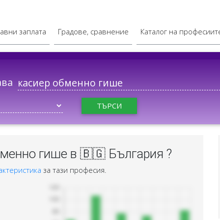
авни заплата
Градове, сравнение
Каталог на професиит
ава
ТЪРСИ
менно гише в 🇧🇬 България ?
актеристика
за тази професия.