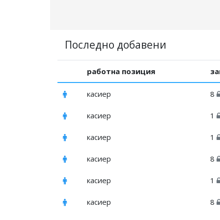
Последно добавени
работна позиция
за
касиер
8
касиер
1
касиер
1
касиер
8
касиер
1
касиер
8