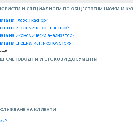
ЮРИСТИ И СПЕЦИАЛИСТИ ПО ОБЩЕСТВЕНИ НАУКИ И КУ
лата на Главен касиер?
лата на Икономически съветник?
лата на Икономически анализатор?
лата на Специалист, иконометрия?
лата на Икономист, банково дело?
лата на Икономист, външна търговия?
ЕЩ СЧЕТОВОДНИ И СТОКОВИ ДОКУМЕНТИ
лата на Икономист, данъчно облагане?
лата на Икономист, доходи и жизнен стандарт?
лата на Икономист, иконометрия?
лата на Икономист, индустриални отношения?
лата на Икономист, индустрия?
лата на Икономист, организация и управление?
СЛУЖВАНЕ НА КЛИЕНТИ
лата на Икономист, организация на производството?
лата на Икономист, организация на труда?
ия?
лата на Икономист, селско стопанство?