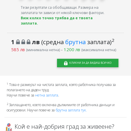
Тези резултати са обобщаващи. Размера на
заплатата ти зависи от някой ключови фактори.
Виж колко точно трябва да е твоята
заплата.
2
1
лв
(средна
брутна
заплата)
585 лв
-
1200 лв
(минимална нетна)
(максимална нетна)
КЛИКНИ ЗА ДА ВИДИШ ВСИЧКО
1
Това е размерът на чистата заплата, която работника получава за
полагането на даден труд.
Научи повече за
нетна заплата
.
2
Заплащането, което включва дължимите от работника данъци и
осигуровки. Научи повече за
брутна заплата тук.
Кой е най-добрия град за живеене?