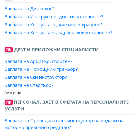
Заплата на Диетолог?
Заплата на Инструктор, диетично хранене?
Заплата на Консултант, диетично хранене?
Заплата на Консултант, здравословно хранене?
ДРУГИ ПРИЛОЖНИ СПЕЦИАЛИСТИ
ПК
Заплата на Арбитър, спортен?
Заплата на Помощник-треньор?
Заплата на Ски инструктор?
Заплата на Стартьор?
Заплата на Инструктор, плуване?
Заплата на Служител, спортна организация?
ПЕРСОНАЛ, ЗАЕТ В СФЕРАТА НА ПЕРСОНАЛНИТЕ
ПК
УСЛУГИ
Заплата на Организатор, спортни прояви и първенства?
Заплата на Инструктор, спортен?
Заплата на Преподавател - инструктор на водачи на
Заплата на Треньор?
моторно превозно средство?
Заплата на Старши треньор?