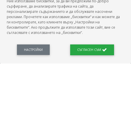
Ние използваме бисквитки, за да ви предложим по-добро
сърфиране, да анализирате трафика на сайта, да
БГ Заплати
персонализирате съдържанието и да обслужвате насочени
реклами. Прочетете как използваме „бисквитки“ и как можете да
ги контролирате, като кликнете върху „Настройки на
бисквитките“. Ако продължите да използвате този сайт, вие се
съгласявате с използването на „бисквитки“.
БГ Заплати е мястото, където можеш да видиш реалното възнаграждение за твоята
професия, да намериш отговори свързани с работното ти място и пазара на труда.
Новини, законови нормативи, кариерно ориентиране. Списък на всички
професии и трудови характеристики. Минимален облагаем доход. Калкулатор
НАСТРОЙКИ
СЪГЛАСЕН СЪМ
заплата бруто-нето / нето-бруто. Статистики, развитие на пазара на труда.
ПОЛЕЗНО
Автобиографията
Важно преди интервю за работа
Коя заплата наричаме нетна?
МОД
ГРАДОВЕ