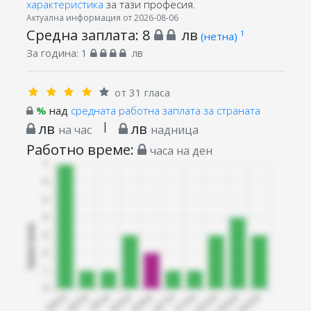
характеристика
за тази професия.
Актуална информация от 2026-08-06
Средна заплата:
8
лв
1
(нетна)
За година:
1
лв
от 31 гласа
%
над
средната работна заплата за страната
лв
|
лв
на час
надница
Работно време:
часа на ден
Запитани