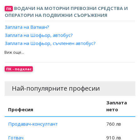
Заплата на Главен треньор?
ВОДАЧИ НА МОТОРНИ ПРЕВОЗНИ СРЕДСТВА И
ПК
ОПЕРАТОРИ НА ПОДВИЖНИ СЪОРЪЖЕНИЯ
Заплата на Ватман?
Заплата на Шофьор, автобус?
Заплата на Шофьор, съчленен автобус?
Заплата на Шофьор, съчленен тролейбус?
Заплата на Шофьор, тролейбус?
Заплата на Шофьор-инструктор?
ПК - подклас
Заплата на Шофьор, самолетообслужваща техника?
Най-популярните професии
Заплата
Професия
нето
Продавач-консултант
760 лв
Готвач
910 лв