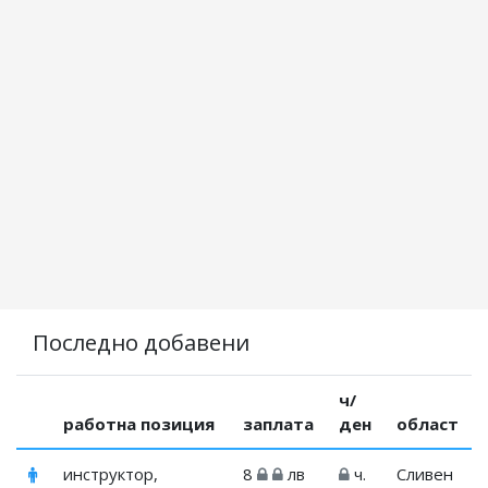
Последно добавени
ч/
работна позиция
заплата
ден
област
инструктор,
8
лв
ч.
Сливен