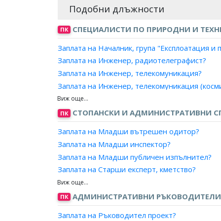
Подобни длъжности
СПЕЦИАЛИСТИ ПО ПРИРОДНИ И ТЕХН
ПК
Заплата на Началник, група "Експлоатация 
Заплата на Инженер, радиотелеграфист?
Заплата на Инженер, телекомуникация?
Заплата на Инженер, телекомуникация (косми
Заплата на Инженер, телекомуникация (рада
Заплата на Инженер, телекомуникация (ради
СТОПАНСКИ И АДМИНИСТРАТИВНИ С
ПК
Заплата на Инженер, телекомуникация (сигн
Заплата на Младши вътрешен одитор?
Заплата на Инженер, телекомуникация (телев
Заплата на Младши инспектор?
Заплата на Инженер, телекомуникация (теле
Заплата на Младши публичен изпълнител?
Заплата на Инженер, телекомуникация (теле
Заплата на Старши експерт, кметство?
Заплата на Инженер, ръководител екип/ради
Заплата на Младши експерт, кметство?
Заплата на Инженер, АРС на подвижен съста
Заплата на Младши експерт?
АДМИНИСТРАТИВНИ РЪКОВОДИТЕЛИ 
ПК
Заплата на Експерт, телекомуникации и мреж
Заплата на Изследовател?
Заплата на Експерт, комуникации?
Заплата на Ръководител проект?
Заплата на Мениджър корпоративен център,