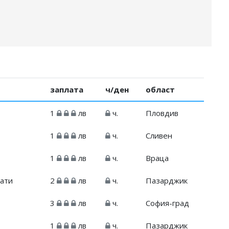
заплата
ч/ден
област
1
лв
ч.
Пловдив
1
лв
ч.
Сливен
1
лв
ч.
Враца
рати
2
лв
ч.
Пазарджик
3
лв
ч.
София-град
1
лв
ч.
Пазарджик