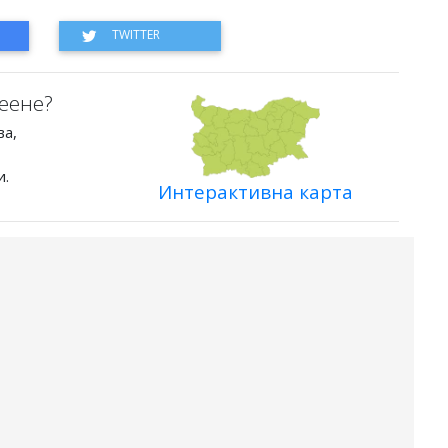
еене?
ва,
и.
Интерактивна карта