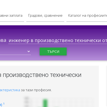
авни заплата
Градове, сравнение
Каталог на професиит
ава
ТЪРСИ
в производствено технически
актеристика
за тази професия.
1
а)