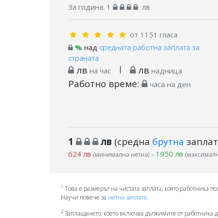
За година:
1
лв
от 1151 гласа
%
над
средната работна заплата за
страната
лв
|
лв
на час
надница
Работно време:
часа на ден
1
лв
(средна
брутна
заплат
624 лв
-
1950 лв
(минимална нетна)
(максималн
1
Това е размерът на чистата заплата, която работника по
Научи повече за
нетна заплата
.
2
Заплащането, което включва дължимите от работника д