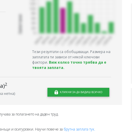
Запитани
Тези резултати са обобщаващи. Размера на
заплатата ти зависи от някой ключови
фактори.
Виж колко точно трябва да е
твоята заплата.
2
а)
КЛИКНИ ЗА ДА ВИДИШ ВСИЧКО
а нетна)
лучава за полагането на даден труд.
анъци и осигуровки. Научи повече за
брутна заплата тук.