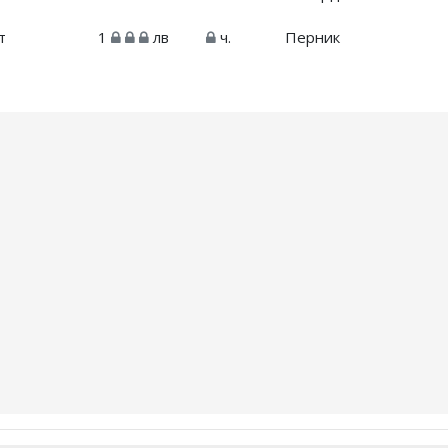
т
1
лв
ч.
Перник