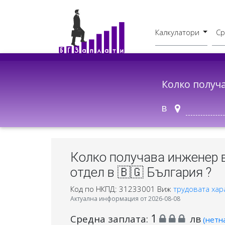
Калкулатори
Ср
Бруто - Нето
В друг град
Колко получ
в
Колко получава инженер 
отдел в 🇧🇬 България ?
Код по НКПД: 31233001
Виж
трудовата хар
Актуална информация от 2026-08-08
1
Средна заплата:
лв
(нетн