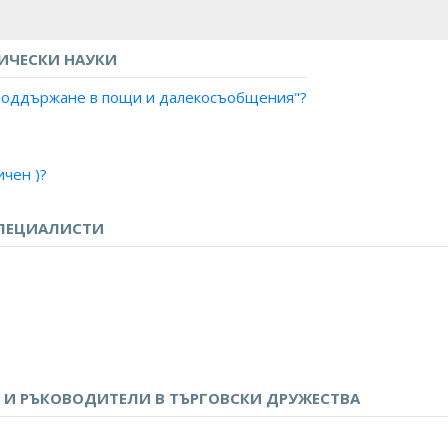
ИЧЕСКИ НАУКИ
и поддържане в пощи и далекосъобщения"?
чен )?
рни системи )?
о)?
ПЕЦИАЛИСТИ
ални системи)?
изия )?
граф)?
фон)?
о и телевизия?
в, метрополитен?
И РЪКОВОДИТЕЛИ В ТЪРГОВСКИ ДРУЖЕСТВА
и за данни?
 банка/финансова/платежна институция?