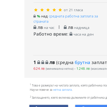
от 21 гласа
%
над
средната работна заплата за
страната
лв
|
лв
на час
надница
Работно време:
часа на ден
1
лв
(средна
брутна
заплат
624 лв
-
1248 лв
(минимална нетна)
(максималн
1
Това е размерът на чистата заплата, която работника по
Научи повече за
нетна заплата
.
2
Заплащането, което включва дължимите от работника д