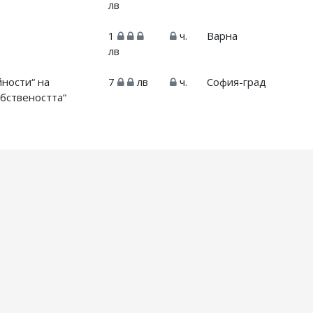
лв
1
ч.
Варна
лв
йности“ на
7
лв
ч.
София-град
бствеността“