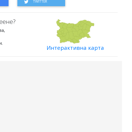
еене?
ва,
и.
Интерактивна карта