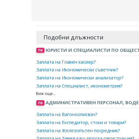
Подобни длъжности
ЮРИСТИ И СПЕЦИАЛИСТИ ПО ОБЩЕСТ
ПК
Заплата на Главен касиер?
Заплата на Икономически съветник?
Заплата на Икономически анализатор?
Заплата на Специалист, иконометрия?
Заплата на Икономист, банково дело?
Заплата на Икономист, външна търговия?
АДМИНИСТРАТИВЕН ПЕРСОНАЛ, ВОД
ПК
Заплата на Икономист, данъчно облагане?
Заплата на Вагоноописвач?
Заплата на Икономист, доходи и жизнен ста
Заплата на Експедитор, стоки и товари?
Заплата на Икономист, иконометрия?
Заплата на Железопътен посредник?
Заплата на Икономист, индустриални отнош
Заплата на Завеждащ морска регистрация?