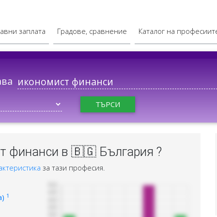
авни заплата
Градове, сравнение
Каталог на професиит
ава
ТЪРСИ
 финанси в 🇧🇬 България ?
актеристика
за тази професия.
1
а)