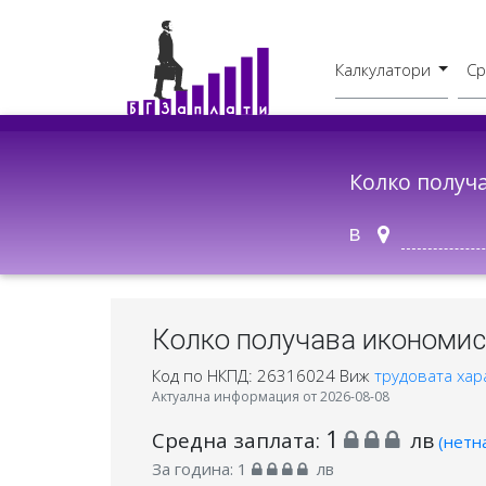
Калкулатори
Ср
Бруто - Нето
В друг град
Колко получ
в
Колко получава икономист
Код по НКПД: 26316024
Виж
трудовата хар
Актуална информация от 2026-08-08
1
Средна заплата:
лв
(нетн
За година:
1
лв