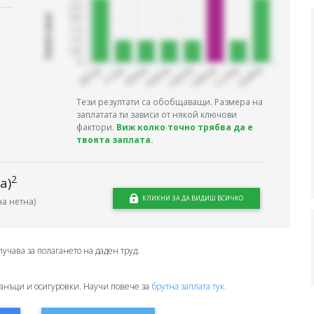
Запитани
Тези резултати са обобщаващи. Размера на
заплатата ти зависи от някой ключови
фактори.
Виж колко точно трябва да е
твоята заплата.
2
а)
КЛИКНИ ЗА ДА ВИДИШ ВСИЧКО
а нетна)
лучава за полагането на даден труд.
анъци и осигуровки. Научи повече за
брутна заплата тук.