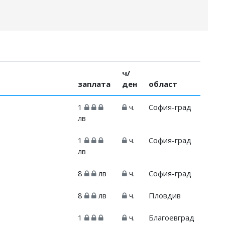
ч/
заплата
ден
област
1
ч.
София-град
лв
1
ч.
София-град
лв
8
лв
ч.
София-град
8
лв
ч.
Пловдив
1
ч.
Благоевград