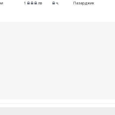
ри
1
лв
ч.
Пазарджик