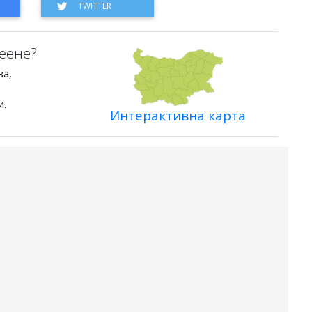
еене?
ва,
и.
Интерактивна карта