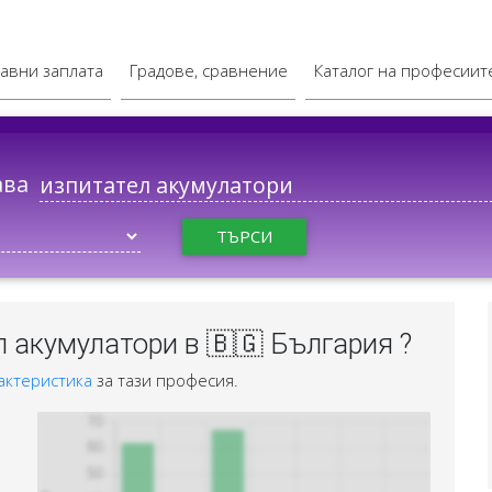
авни заплата
Градове, сравнение
Каталог на професиит
ава
ТЪРСИ
 акумулатори в 🇧🇬 България ?
актеристика
за тази професия.