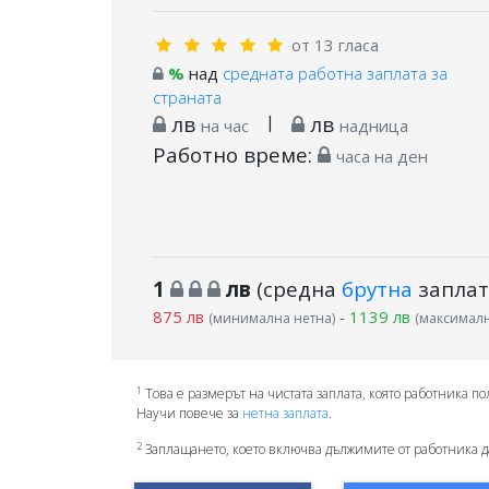
от 13 гласа
%
над
средната работна заплата за
страната
лв
|
лв
на час
надница
Работно време:
часа на ден
1
лв
(средна
брутна
заплат
875 лв
-
1139 лв
(минимална нетна)
(максималн
1
Това е размерът на чистата заплата, която работника по
Научи повече за
нетна заплата
.
2
Заплащането, което включва дължимите от работника д