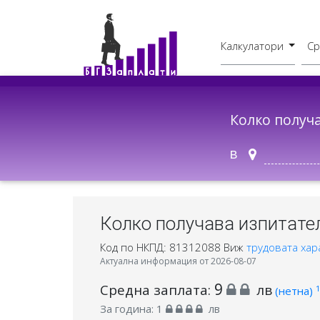
Калкулатори
Ср
Бруто - Нето
В друг град
Колко получ
в
Колко получава изпитател
Код по НКПД: 81312088
Виж
трудовата хар
Актуална информация от 2026-08-07
9
Средна заплата:
лв
1
(нетна)
За година:
1
лв