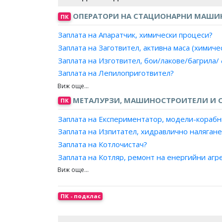
ОПЕРАТОРИ НА СТАЦИОНАРНИ МАШИ
ПК
Заплата на Апаратчик, химически процеси?
Заплата на Заготвител, активна маса (химиче
Заплата на Изготвител, бои/лакове/багрила/
Заплата на Лепилоприготвител?
Заплата на Машинен оператор, експандерис
Заплата на Машинен оператор, изготвител и
МЕТАЛУРЗИ, МАШИНОСТРОИТЕЛИ И С
ПК
Заплата на Машинен оператор, изготвител на
Заплата на Експериментатор, модели-корабн
Заплата на Машинен оператор, мелене (химич
Заплата на Изпитател, хидравлично налягане
Заплата на Машинен оператор, пулверизиран
Заплата на Котлочистач?
Заплата на Машинен оператор, разбиване (х
Заплата на Котляр, ремонт на енергийни агр
Заплата на Машинен оператор, размесване (х
Заплата на Механик, горскостопански машин
Заплата на Машинен оператор, смесване в хи
Заплата на Механик, земеделски машини?
Заплата на Машинен оператор, смеси и разтв
Заплата на Механик, машинни инструменти?
ПК - подклас
Заплата на Машинен оператор, стриване в хи
Заплата на Механик, минни машини?
Заплата на Машинен оператор, сух пастел и
Заплата на Механик, промишлено оборудван