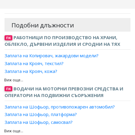
Подобни длъжности
РАБОТНИЦИ ПО ПРОИЗВОДСТВО НА ХРАНИ,
ПК
ОБЛЕКЛО, ДЪРВЕНИ ИЗДЕЛИЯ И СРОДНИ НА ТЯХ
Заплата на Копировач, жакардови модели?
Заплата на Крояч, текстил?
Заплата на Крояч, кожа?
Заплата на Крояч, платна?
Заплата на Моделиер, драперии или тапицерии?
ВОДАЧИ НА МОТОРНИ ПРЕВОЗНИ СРЕДСТВА И
ПК
Заплата на Моделиер, кожени изделия?
ОПЕРАТОРИ НА ПОДВИЖНИ СЪОРЪЖЕНИЯ
Заплата на Моделиер, корабни платна или палатки?
Заплата на Шофьор, противопожарен автомобил?
Заплата на Моделиер, матраци?
Заплата на Шофьор, платформа?
Заплата на Моделиер, чадъри?
Заплата на Шофьор, самосвал?
Заплата на Шофьор, специален тежкотоварен