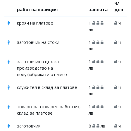
ч/
работна позиция
заплата
ден
крояч на платове
1
ч.
лв
заготовчик на стоки
1
ч.
лв
заготовчик в цех за
1
ч.
производство на
лв
полуфабрикати от месо
служител в склад за платове
1
ч.
лв
товаро-разтоварен работник,
1
ч.
склад за платове
лв
заготовчик
8
лв
ч.