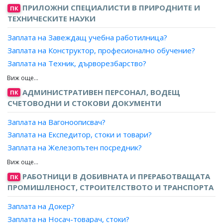
автомобил?
ПРИЛОЖНИ СПЕЦИАЛИСТИ В ПРИРОДНИТЕ И
ПК
Заплата на Шофьор, тежкотоварен автомобил - 12 и
ТЕХНИЧЕСКИТЕ НАУКИ
повече тона?
Заплата на Завеждащ учебна работилница?
Заплата на Шофьор, товарен автомобил (международни
превози)?
Заплата на Конструктор, професионално обучение?
Заплата на Шофьор, цистерна?
Заплата на Техник, дърворезбарство?
Заплата на Шофьор, тежкотоварен самосвал - 12 и
Заплата на Техник, количествени измервания?
повече тона?
Заплата на Техник, мебелно производство?
АДМИНИСТРАТИВЕН ПЕРСОНАЛ, ВОДЕЩ
ПК
Заплата на Шофьор, тежкотоварен автомобил?
Заплата на Техник, медицинска техника?
СЧЕТОВОДНИ И СТОКОВИ ДОКУМЕНТИ
Заплата на Шофьор, товарен автомобил?
Заплата на Техник, робот?
Заплата на Вагоноописвач?
Заплата на Техник, подвижна пощенска станция?
Заплата на Експедитор, стоки и товари?
Заплата на Техник, продукция?
Заплата на Железопътен посредник?
Заплата на Техник, производствени резултати?
Заплата на Завеждащ морска регистрация?
Заплата на Техник, производствени структури?
Заплата на Измерител, горивни и строителни
РАБОТНИЦИ В ДОБИВНАТА И ПРЕРАБОТВАЩАТА
ПК
Заплата на Техник, производство на музикални
материали?
ПРОМИШЛЕНОСТ, СТРОИТЕЛСТВОТО И ТРАНСПОРТА
инструменти?
Заплата на Кантарджия?
Заплата на Техник, реставрация на стари мебели и
Заплата на Докер?
Заплата на Контрольор, запаси?
дограма?
Заплата на Носач-товарач, стоки?
Заплата на Магазинер?