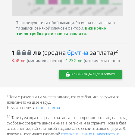
Тези резултати са обобщаващи. Размера на заплатата
ти зависи от някой ключови фактори.
Виж колко
точно трябва да е твоята заплата.
2
1
лв
(средна
брутна
заплата)
858 лв
-
1232 лв
(минимална нетна)
(максимална нетна)
КЛИКНИ ЗА ДА ВИДИШ ВСИЧКО
1
Това е размерът на чистата заплата, която работника получава за
полагането на даден труд.
Научи повече за
нетна заплата
.
1.1
Тази сума отразява реалната заплата от потребителска гледна точка,
съобразно средните ценови нива в региона и за страната. Това е база
за сравнение, тъй като някой градове са по-скъпи за живот от други. За
повече информация разгледай
справка за цените и качеството на