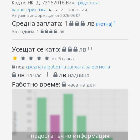
Код по НКПД: 73152016
Виж
трудовата
характеристика
за тази професия.
Актуална информация от 2026-08-07
Средна заплата:
1
лв
1
(нетна)
За година:
1
лв
Усещат се като:
лв
1.1
от 5 гласа
под
средната работна заплата за региона
лв
|
лв
на час
надница
Работно време:
часа на ден
недостатъчно информация