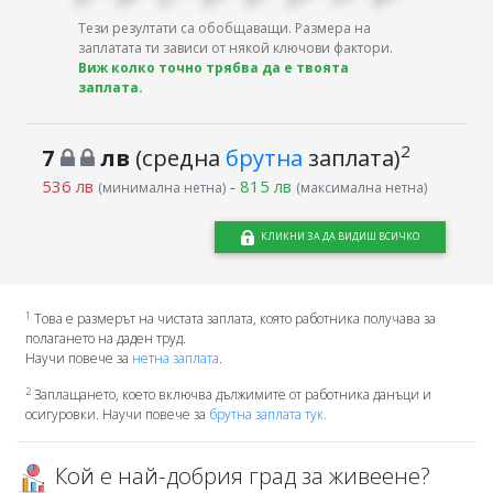
Тези резултати са обобщаващи. Размера на
заплатата ти зависи от някой ключови фактори.
Виж колко точно трябва да е твоята
заплата.
2
7
лв
(средна
брутна
заплата)
536 лв
-
815 лв
(минимална нетна)
(максимална нетна)
КЛИКНИ ЗА ДА ВИДИШ ВСИЧКО
1
Това е размерът на чистата заплата, която работника получава за
полагането на даден труд.
Научи повече за
нетна заплата
.
2
Заплащането, което включва дължимите от работника данъци и
осигуровки. Научи повече за
брутна заплата тук.
Кой е най-добрия град за живеене?