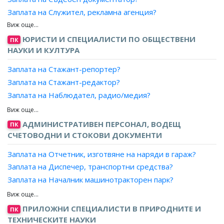
информация?
Заплата на Служител, рекламна агенция?
Заплата на Завеждащ регистратура за некласифицирана
информация?
Заплата на Служител, публикации?
Заплата на Завеждащ регистратура за криптографски
Заплата на Завеждащ регистратура за класифицирана
ЮРИСТИ И СПЕЦИАЛИСТИ ПО ОБЩЕСТВЕНИ
ПК
средства и материали?
информация?
НАУКИ И КУЛТУРА
Заплата на Сътрудник, индустриални отношения?
Заплата на Отговорник, спомагателни дейности?
Заплата на Стажант-репортер?
Заплата на Завеждащ, секретна картотека?
Заплата на Стажант-редактор?
Заплата на Изпълнител?
Заплата на Наблюдател, радио/медия?
Заплата на Координатор, дейности?
Заплата на Ръководител екип, радио/телевизия/БТА?
Заплата на Отчетник?
Заплата на Продуцент, телевизионни новини?
АДМИНИСТРАТИВЕН ПЕРСОНАЛ, ВОДЕЩ
ПК
Заплата на Инспектор, салон?
Заплата на Журналист?
СЧЕТОВОДНИ И СТОКОВИ ДОКУМЕНТИ
Заплата на Колонист?
Заплата на Отчетник, изготвяне на наряди в гараж?
Заплата на Коментатор?
Заплата на Диспечер, транспортни средства?
Заплата на Кореспондент?
Заплата на Началник машинотракторен парк?
Заплата на Отговорен секретар, вестник/списание?
Заплата на Началник парк, железници?
Заплата на Репортер, журналист в радио?
Заплата на Инспектор, железопътна транспортна
ПРИЛОЖНИ СПЕЦИАЛИСТИ В ПРИРОДНИТЕ И
ПК
Заплата на Репортер, журналист в телевизия?
служба?
ТЕХНИЧЕСКИТЕ НАУКИ
Заплата на Репортер, журналист във вестник/списание?