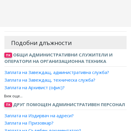
Подобни длъжности
ОБЩИ АДМИНИСТРАТИВНИ СЛУЖИТЕЛИ И
ПК
ОПЕРАТОРИ НА ОРГАНИЗАЦИОННА ТЕХНИКА
Заплата на Завеждащ, административна служба?
Заплата на Завеждащ, техническа служба?
Заплата на Архивист (офис)?
Заплата на Технически сътрудник?
Заплата на Технически изпълнител?
ДРУГ ПОМОЩЕН АДМИНИСТРАТИВЕН ПЕРСОНАЛ
ПК
Заплата на Технически организатор?
Заплата на Издирвач на адреси?
Заплата на Главен технически сътрудник?
Заплата на Призовкар?
Заплата на Организатор, обработка на производствена
Заплата на Съдебен документатор?