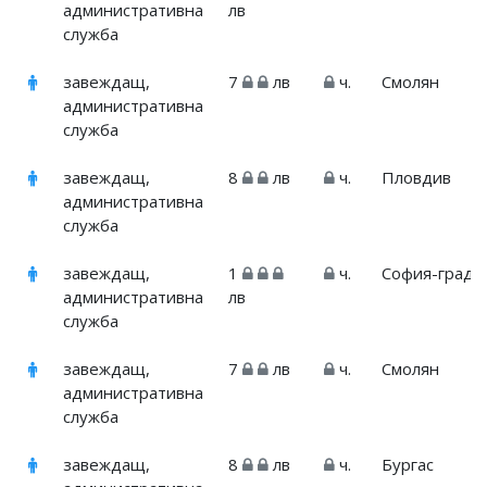
административна
лв
служба
завеждащ,
7
лв
ч.
Смолян
административна
служба
завеждащ,
8
лв
ч.
Пловдив
административна
служба
завеждащ,
1
ч.
София-град
административна
лв
служба
завеждащ,
7
лв
ч.
Смолян
административна
служба
завеждащ,
8
лв
ч.
Бургас