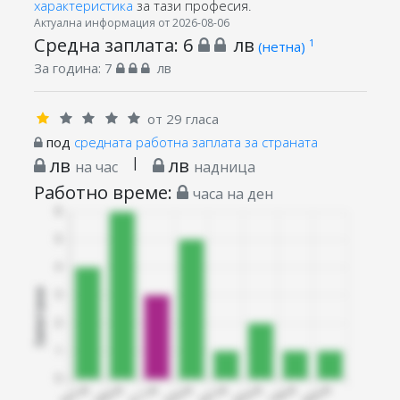
характеристика
за тази професия.
Актуална информация от 2026-08-06
Средна заплата:
6
лв
1
(нетна)
За година:
7
лв
от 29 гласа
под
средната работна заплата за страната
лв
|
лв
на час
надница
Работно време:
часа на ден
Запитани