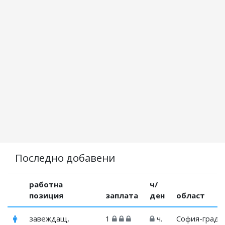
Последно добавени
работна
ч/
позиция
заплата
ден
област
завеждащ,
1
ч.
София-град